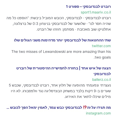
רוברט לבנדובסקי – ספורט 1
sport1.maariv.co.il
רוברט לבנדובסקי · לבנדובסקי, הכובש המוביל ביבשת: “הוספנו כל מה
שהיה חסר לנו” · שלושער של לבנדובסקי בניצחון 0:3 של ברצלונה,
אתלטיקו שוב מאכזבת · מסתמן: חוזהו של רוברט.
שתי ההחטאות של לבנדובסקי יותר מדהימות משני הגולים שלו
twitter.com
The two misses of Lewandowski are more amazing than his
two goals.
הצגה של איש אחד | בחזרה לחמישייה ההיסטורית של רוברט
לבנדובסקי
ballerz.co.il
נעצרתי ונפעמתי מהופעה של חלוץ אחד, רוברט לבנדובסקי, שכבש 5
שערים ב-9 דקות בלבד במשחק הבונדסליגה נגד וולפסבורג. לא היו
מילים שיכלו לתאר את האירוע.
מה תגידו על זה
לבנדובסקי כבש צמד, לאמין ימאל הפך לכובש …
instagram.com