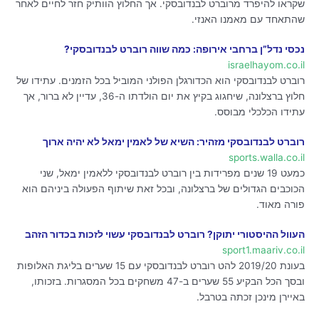
שקראו להיפרד מרוברט לבנדובסקי. אך החלוץ הוותיק חזר לחיים לאחר
שהתאחד עם מאמנו האנזי.
נכסי נדל”ן ברחבי אירופה: כמה שווה רוברט לבנדובסקי?
israelhayom.co.il
רוברט לבנדובסקי הוא הכדורגלן הפולני המוביל בכל הזמנים. עתידו של
חלוץ ברצלונה, שיחגוג בקיץ את יום הולדתו ה-36, עדיין לא ברור, אך
עתידו הכלכלי מבוסס.
רוברט לבנדובסקי מזהיר: השיא של לאמין ימאל לא יהיה ארוך
sports.walla.co.il
כמעט 19 שנים מפרידות בין רוברט לבנדובסקי ללאמין ימאל, שני
הכוכבים הגדולים של ברצלונה, ובכל זאת שיתוף הפעולה ביניהם הוא
פורה מאוד.
העוול ההיסטורי יתוקן? רוברט לבנדובסקי עשוי לזכות בכדור הזהב
sport1.maariv.co.il
בעונת 2019/20 להט רוברט לבנדובסקי עם 15 שערים בליגת האלופות
ובסך הכל הבקיע 55 שערים ב-47 משחקים בכל המסגרות. בזכותו,
באיירן מינכן זכתה בטרבל.