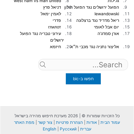
גלילות
west ham vs man united
הפועל ירושלים נגד הפועל חולון
דניאל פרץ
lewandowski
לאמין ימאל
ריאל מדריד נגד ברצלונה
פדרי
יום אבל לאומי
глилот
אורן סמדג’ה
עירוני טבריה נגד הפועל
ירושלים
אליצור נתניה נגד מכבי ת״א
חיזמא
Search
for:
כל הזכויות שמורות © | 2026 מערכת חיפוש מהירה בישראל
עמוד הבית
|
אודות
|
הצהרת פרטיות
|
צור קשר
|
מפת האתר
עברית
|
Русский
|
English