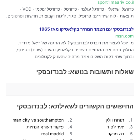
sport1.maariv.co.il
כדורגל ישראלי · כדורגל עולמי · כדורסל · כדורסל עולמי · VOD ·
תוצאות · לוח שידורים; פרופיל. סגור. ליגות וקבוצות. חדשות וסרטונים.
לבנדובסקי עם הצמד המהיר בקלאסיקו מאז 1965
msn.com
מי יוכל לעצור את רוברט לבנדובסקי? לא ההגנה של ריאל מדריד.
החלוץ פתח את המחצית השנייה בקלאסיקו הערב (שבת) בטירוף,
ובתוך שתי דקות השלים צמד מרהיב שהעניק לקטלונים.
שאלות ותשובות בנושא: לבנדובסקי
החיפושים הקשורים לשאילתא: לבנדובסקי
תותח וולקן
man city vs southampton
יאיר לפיד
פיקוד העורף הנחיות
דה מרקר
real madrid