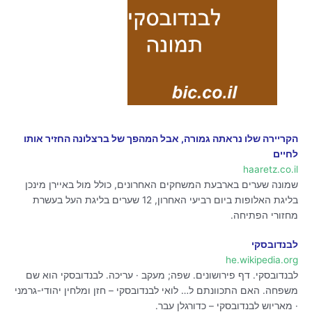
הקריירה שלו נראתה גמורה, אבל המהפך של ברצלונה החזיר אותו
לחיים
haaretz.co.il
שמונה שערים בארבעת המשחקים האחרונים, כולל מול באיירן מינכן
בליגת האלופות ביום רביעי האחרון, 12 שערים בליגת העל בעשרת
מחזורי הפתיחה.
לבנדובסקי
he.wikipedia.org
לבנדובסקי. דף פירושונים. שפה; מעקב · עריכה. לבנדובסקי הוא שם
משפחה. האם התכוונתם ל… לואי לבנדובסקי – חזן ומלחין יהודי-גרמני
· מאריוש לבנדובסקי – כדורגלן עבר.