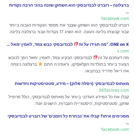
ברצלונה – רוברט לבנדובסקי הוא השחקן שזכה בהכי הרבה נקודות
…
facebook.com
רוברט לבנדובסקי הוא השחקן שצבר את מספר הנקודות הגבוה ביותר
עבור קבוצתו בליגה העונה. הוא השיג 17 נקודות עבור ברצלונה בליגה.
ONE on X: “מה תגידו על זה
לבנדובסקי כבש צמד, לאמין ימאל …
x.com
מה דעתכם על זה
לבנדובסקי הבקיע צמד, לאמין ימאל הפך לכובש
הצעיר ביותר בתולדות הקלאסיקו, וראפיניה חתם
ברצלונה ניצחה
את ריאל מדריד בברנבאו.
מאתוס לבנדובסקי (ויסלה פלוק) – מידע, סטטיסטיקות וחדשות
365scores.com
קבלו את כל המידע העדכני ביותר על מאתוס לבנדובסקי, כולל פרופיל
שחקן, סטטיסטיקות, היסטוריית העברות, הישגים ועוד.
מסכימים איתו? קבלו את ‘נבחרת כל הזמנים’ של רוברט לבנדובסקי
…
facebook.com