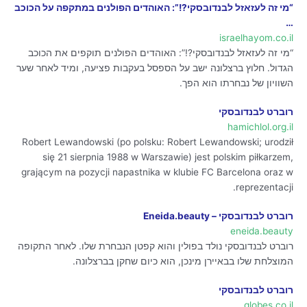
“מי זה לעזאזל לבנדובסקי?!”: האוהדים הפולנים במתקפה על הכוכב
…
israelhayom.co.il
“מי זה לעזאזל לבנדובסקי?!”: האוהדים הפולנים תוקפים את הכוכב
הגדול. חלוץ ברצלונה ישב על הספסל בעקבות פציעה, ומיד לאחר שער
השוויון של נבחרתו הוא הפך.
רוברט לבנדובסקי
hamichlol.org.il
Robert Lewandowski (po polsku: Robert Lewandowski; urodził
się 21 sierpnia 1988 w Warszawie) jest polskim piłkarzem,
grającym na pozycji napastnika w klubie FC Barcelona oraz w
reprezentacji.
רוברט לבנדובסקי – Eneida.beauty
eneida.beauty
רוברט לבנדובסקי נולד בפולין והוא קפטן הנבחרת שלו. לאחר התקופה
המוצלחת שלו בבאיירן מינכן, הוא כיום שחקן בברצלונה.
רוברט לבנדובסקי
globes.co.il