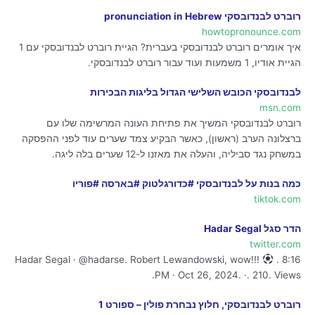
רוברט לבנדובסקי pronunciation in Hebrew
howtopronounce.com
איך אומרים רוברט לבנדובסקי בעברית? הגיית רוברט לבנדובסקי עם 1
הגיית אודיו, 1 משמעות ועוד עבור רוברט לבנדובסקי.
לבנדובסקי הכובש השלישי הגדול בליגות הבכירות
msn.com
רוברט לבנדובסקי המשיך את פתיחת העונה המרשימה שלו עם
ברצלונה הערב (ראשון), כאשר הבקיע צמד שערים עוד לפני ההפסקה
במשחק נגד סביליה, והעלה את מאזנו ל-12 שערים בלה ליגה.
‏כמה בנות על לבנדובסקי #כדורגלטוק #בארסה #פוריו
tiktok.com
הדר סגל Hadar Segal
twitter.com
Hadar Segal · @hadarse. Robert Lewandowski, wow!!!
. 8:16
PM · Oct 26, 2024. ·. 210. Views.
רוברט לבנדובסקי, חלוץ נבחרת פולין – ספורט 1