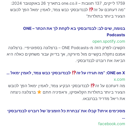
1759 לייקים, 137 תגובות – one.co.il בתאריך 26 באוקטובר 2024‎:
“מה דעתכם על זה
לבנדובסקי כבש צמד, לאמין ימאל הפך לכובש
הצעיר ביותר בתולדות”
בנזמה, שים לב: לבנדובסקי בא לקחת לך את הכתר – ONE
Podcasts
open.spotify.com
הקשיבו לפרק הזה מ-ONE Podcasts – ברצלונה בספוטיפיי. ברצלונה
אמנם נתקלת בקשיים מול מיורקה, אך בדיוק עבור משחקים כאלה היא
הביאה את רוברט לבנדובסקי.
ONE on X: “מה תגידו על זה
לבנדובסקי כבש צמד, לאמין ימאל …
x.com
מה דעתכם על זה
לבנדובסקי הבקיע צמד, לאמין ימאל הפך לכובש
הצעיר ביותר בתולדות הקלאסיקו, וראפיניה חתם
ברצלונה ניצחה
את ריאל מדריד בברנבאו.
מסכימים איתו? קבלו את ‘נבחרת כל הזמנים’ של רוברט לבנדובסקי
…
facebook.com