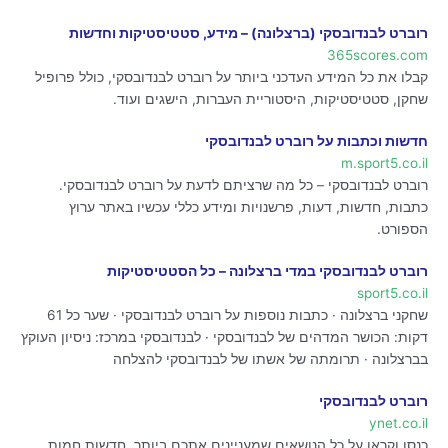
רוברט לבנדובסקי (ברצלונה) – מידע, סטטיסטיקות וחדשות
365scores.com
קבלו את כל המידע העדכני ביותר על רוברט לבנדובסקי, כולל פרופיל
שחקן, סטטיסטיקות, היסטוריית העברות, הישגים ועוד.
חדשות וכתבות על רוברט לבנדובסקי
m.sport5.co.il
רוברט לבנדובסקי – כל מה שרציתם לדעת על רוברט לבנדובסקי.
כתבות, חדשות, דעות, פרשנויות ומידע כללי עכשיו באתר ערוץ
הספורט.
רוברט לבנדובסקי במדי ברצלונה – כל הסטטיסטיקות
sport5.co.il
שחקני ברצלונה · כתבות נוספות על רוברט לבנדובסקי · שער כל 61
דקות: הכושר המדהים של לבנדובסקי · לבנדובסקי במרכז: ניסיון העוקץ
בברצלונה · תרומתה של אשתו של לבנדובסקי להצלחה
רוברט לבנדובסקי
ynet.co.il
כנסו וקראו על כל הנושאים שמעניינים אתכם ביותר. חדשות חמות,