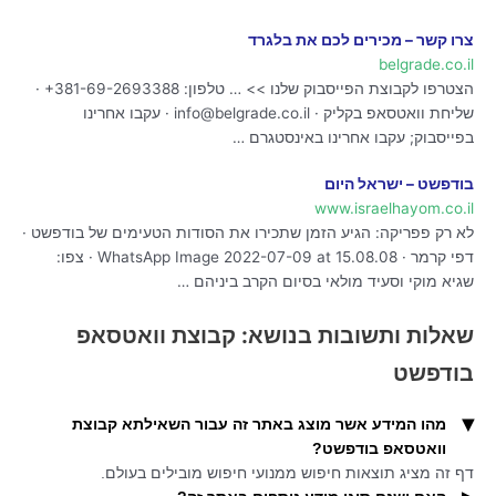
צרו קשר – מכירים לכם את בלגרד
belgrade.co.il
הצטרפו לקבוצת הפייסבוק שלנו >> … טלפון: ⁦+381-69-2693388⁩ ·
שליחת וואטסאפ בקליק · info@belgrade.co.il · עקבו אחרינו
בפייסבוק; עקבו אחרינו באינסטגרם …
בודפשט – ישראל היום
www.israelhayom.co.il
לא רק פפריקה: הגיע הזמן שתכירו את הסודות הטעימים של בודפשט ·
דפי קרמר · WhatsApp Image 2022-07-09 at 15.08.08 · צפו:
שגיא מוקי וסעיד מולאי בסיום הקרב ביניהם …
שאלות ותשובות בנושא: קבוצת וואטסאפ
בודפשט
מהו המידע אשר מוצג באתר זה עבור השאילתא קבוצת
וואטסאפ בודפשט?
דף זה מציג תוצאות חיפוש ממנועי חיפוש מובילים בעולם.