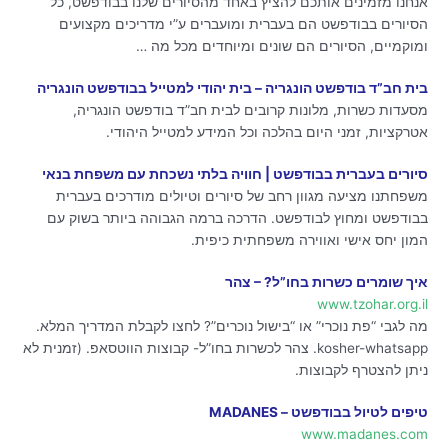
אנחנו מזמינים אותכם להציץ באחד מהסיורים שלנו בבודפשט, כל
הסיורים בבודפשט הם בעברית ומועברים ע”י מדריכים מקצועים
ומוקמיים, הסיורים הם שונים ומיוחדים מכל מה …
בית חב”ד בודפשט הונגריה – בית יהודי למטייל בבודפשט הונגריה
מסעדות כשרות, מלונות קרובים לבית חב”ד בודפשט הונגריה,
אטרקציות, זמני היום בהלכה וכל המידע למטייל היהודי.
סיורים בעברית בבודפשט | חוויה בלתי נשכחת עם משפחת בנאי
משפחתנו מציעה מגוון רחב של סיורים וטיולים מודרכים בעברית
בבודפשט ומחוץ לבודפשט. הדרכה ברמה הגבוהה ביותר בשוק עם
המון יחס אישי ואווירה משפחתית כיפית.
איך שומרים כשרות בחו”ל? – צהר
www.tzohar.org.il
מה לגבי “פת נוכרי” או “בישול נוכרים”? לחצו לקבלת המדריך המלא.
kosher-whatsapp. צהר לכשרות בחו”ל- קבוצות הווטסאפ. (זמנית לא
ניתן להצטרף לקבוצות.
טיפים לטיול בבודפשט – MADANES
www.madanes.com