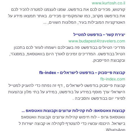
www.kurtosh.co.il
קורטוש, מכירים לכם את בודפשט. שמנו לעצמנו למטרה להכיר לכם
את בודפשט מקרוב, כמו שהמקומיים מכירים. באתר תמצאו מידע על
האטרקציות המובילות בעיר, המלונות השווים, …
יצירת קשר – בודפשט למטייל
www.budapest4travelers.com
מדריכי הטיולים בבודפשט פה בשבילכם וישמחו לעזור לכם בתכנון
הטיול בבודפשט. המדריכים זמינים לאורך היום בוואטסאפ, במסנג’ר,
ובקבוצת הפייסבוק.
קבוצת פייסבוק – בודפשט לישראלים – fb-index
fb-index.com
קבוצת פייסבוק בודפשט לישראלים , דף זה נפתח כדי להעניק למטייל
הישראלי ערך מוסף במידע על בודפשט, במידע על בתי מלון ובהצעות
לסיורי יום בבודפשט והסביבה .
קבוצות וואטסאפ: לוח קהילות ערוצים וקבוצות וואטסאפ …
וואטסאפ גרופ – לוח חיפוש קהילות ערוצים וקבוצות וואטסאפ
בישראל. היכנסו עכשיו כדי להצטרף לקהילה או קבוצה ישירות ל
WhatsApp.