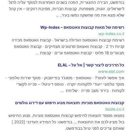
בודפשט, הבירה ההונגרית, הפכה בשנים האחרונות למוקד עליה לרגל
לישראלים. זוגות, משפחות, קבוצות חברות, מסיבת רווקים – אין קהל
שלא מצא את מה שחשקה נפשו בעיר, …
רשימה של מאות קבוצות וואטסאפ – Wp-Index
wp-index.co.il
רשימת קבוצות וואטסאפ הגדולה בישראל · קבוצת וואטסאפ מכירה
קניות ויד 2 · קבוצות וואצאפ סרטונים מצחיקים · קבוצת וואטסאפ
מבוגרים 18 פלוס · קבוצת וואטסאפ ערים · קבוצת …
כל הדרכים ליצור קשר | אל על – ELAL
www.elal.com
איך אפשר לעזור? · וואטסאפ · מסנג’ר בפייסבוק · מוקד שירות טלפוני ·
מוקד טלפוני ייעודי ללקוחות יוקרה · טופס דיגיטלי – פנייה לקשרי
לקוחות · בירור מצב פנייה · שליחת ​​​ …
קבוצות וואטסאפ מוניות: תוצאות מנוע חיפוש עם דירוג גולשים
boole.co.il
נמצאו מספר תוצאות לחיפוש קבוצות וואטסאפ מוניות, מנוע החיפוש
בול מציג לכם את התוצאות … בודפשט: כל המידע העדכני [2022 ]
שאתם צריכים לפני טיול בבודפשט.