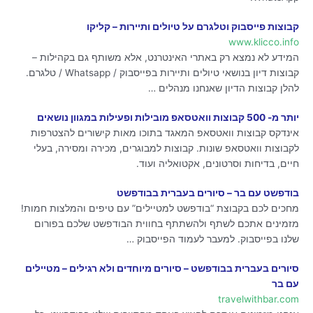
קבוצות פייסבוק וטלגרם על טיולים ותיירות – קליקו
www.klicco.info
המידע לא נמצא רק באתרי האינטרנט, אלא משותף גם בקהילות –
קבוצות דיון בנושאי טיולים ותיירות בפייסבוק / Whatsapp / טלגרם.
להלן קבוצות הדיון שאנחנו מנהלים …
יותר מ- 500 קבוצות וואטסאפ מובילות ופעילות במגוון נושאים
אינדקס קבוצות וואטסאפ המאגד בתוכו מאות קישורים להצטרפות
לקבוצות וואטסאפ שונות. קבוצות למבוגרים, מכירה ומסירה, בעלי
חיים, בדיחות וסרטונים, אקטואליה ועוד.
בודפשט עם בר – סיורים בעברית בבודפשט
מחכים לכם בקבוצת “בודפשט למטיילים” עם טיפים והמלצות חמות!
מזמינים אתכם לשתף ולהשתתף בחווית הבודפשט שלכם בפורום
שלנו בפייסבוק. למעבר לעמוד הפייסבוק …
סיורים בעברית בבודפשט – סיורים מיוחדים ולא רגילים – מטיילים
עם בר
travelwithbar.com