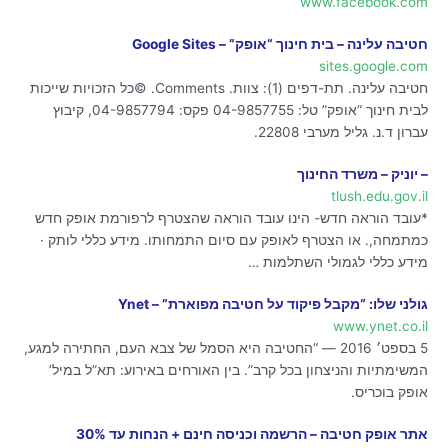
www.facebook.com
חטיבה עלינה – בית חינוך “אופק” – Google Sites
sites.google.com
חטיבה עלינה. תת-דפים (1): צוות. Comments. ©כל הזכויות שייכות
לבית חינוך “אופק” טל: 04-9857755 פקס: 04-9857794, קיבוץ
עברון ד.נ. גליל מערבי 22808.
– יוניק – משרד החינוך
tlush.edu.gov.il
*עובד הוראה חדש- הינו עובד הוראה שהצטרף לרפורמת אופק חדש
כמתמחה,. או הצטרף לאופק עם סיום התמחותו. מידע כללי לותק ·
מידע כללי לגמולי השתלמות …
גולני שלו: “מקבל פיקוד על חטיבה מפוארת” – Ynet
www.ynet.co.il
5 בספט׳ 2016 — “החטיבה היא הסמל של צבא העם, החתירה למגע,
המשימתיות והניצחון בכל קרב”. בין האורחים באירוע: תא”ל במיל’
אופק בוכריס.
אתר אופק חטיבה – הרשמה וכניסה חינם + הנחות עד 30%