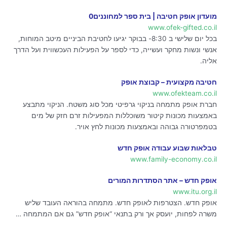
מועדון אופק חטיבה | בית ספר למחוננים0
www.ofek-gifted.co.il
בכל יום שלישי ב 8:30- בבוקר יגיעו לחטיבת הביניים מיטב המוחות,
אנשי ונשות מחקר ועשייה, כדי לספר על הפעילות העכשווית ועל הדרך
אליה.
חטיבה מקצועית – קבוצת אופק
www.ofekteam.co.il
חברת אופק מתמחה בניקוי גרפיטי מכל סוג משטח. הניקוי מתבצע
באמצעות מכונות קיטור משוכללות המפעילות זרם חזק של מים
בטמפרטורה גבוהה ובאמצעות מכונות לחץ אויר.
טבלאות שבוע עבודה אופק חדש
www.family-economy.co.il
אופק חדש – אתר הסתדרות המורים
www.itu.org.il
אופק חדש. הצטרפות לאופק חדש. מתמחה בהוראה העובד שליש
משרה לפחות, יועסק אך ורק בתנאי “אופק חדש” גם אם המתמחה …