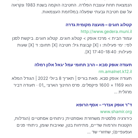
הנמצאת תחת עוצבת הפלדה. החטיבה הוקמה בשנת 1983 ונקראה
על שם חטיבת גבעתי שפעלה במלחמת העצמאות.
קטלוג חוגים – מועצה מקומית גדרה
http://www.gedera.muni.il
עמוד הבית > מרכז אופק > קטלוג חוגים. קטלוג חוגים. ביקשת לסנן
לפי: ימי פעילות: ו [X] קבוצת גיל: חטיבה [X] תחום: ד [X] שעות
פעילות: 17:40-18:40 [X].
תעודה אופק סבא – הרב תחומי עמל יגאל אלון רמלה
rm.amalnet.k12.il
תעודה אופק סבא. מאת בוריס | תאריך 8 ביולי 2022 | הגודל המלא
הוא 1169 × 1600 פיקסלים. פרס החינוך הארצי _01 · תעודה דביר
מרגלית …
ד”ר אופק אנדרי – אסף הרופא
www.shamir.org
​כירורגיה פלסטית משחזרת ואסתטית; ניתוחים אסתטיים (הגדלות,
הקטנות והרמות שדיים, מתיחות בטן, שאיבות שומן, ניתוחי פנים
ועפעפיים); שחזורי שד …