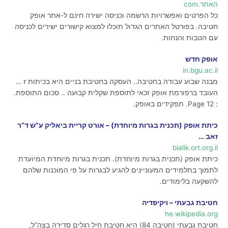
האתר.com
כל הפרטים ואפשרויות הרשמה וכניסה ישירה חינם ל-אתר אופק
חטיבה. בפורטל האתרים הגדול תוכלו למצוא קישורים ישירים לכניסה
עם הטבות והנחות.
אופק חדש
in.bgu.ac.il
מבנה שבוע עבודה בחטיבה.. העסקה בחטיבת בניים היא בכיתות ז …
העובד ברפורמת אופק זכאי לתוספת שקלית קבועה .. סכום התוספת.
: Page 12. תפקידים באופק.
כיתת אופק (תכנית בגרות מיוחדת) – אורט קריית ביאליק ע”ש ד”ר
זאב …
bialik.ort.org.il
כיתת אופק (תכנית בגרות מיוחדת). תכנית בגרות מיוחדת המיועדת
לתמוך בתלמידים המעוניינים להגיע לבגרות על פי המוכנות שלהם
להשקעה בלימודים.
חטיבת גבעתי – ויקיפדיה
he.wikipedia.org
חטיבת גבעתי (חטיבה 84) היא חטיבת חיל רגלים סדירה בצה”ל,