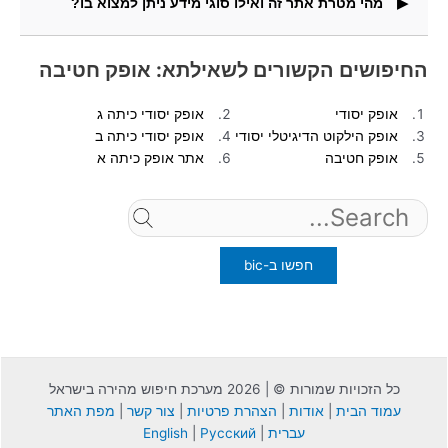
מהי מטרת אתר זה ואילו סוגי מידע ניתן למצוא בו?
בעמוד זה תוכלו למצוא גם תמונות העונות לשאילתא: אופק
חטיבה.
אתר זה מציג תוצאות חיפוש עבור שאילתות מובילות ממנועי
החיפוש המובילים בעולם.
החיפושים הקשורים לשאילתא: אופק חטיבה
אופק יסודי
אופק יסודי כיתה ג
אופק הילקוט הדיגיטלי יסודי
אופק יסודי כיתה ב
אופק חטיבה
אתר אופק כיתה א
Search
for:
כל הזכויות שמורות © | 2026 מערכת חיפוש מהירה בישראל
עמוד הבית
|
אודות
|
הצהרת פרטיות
|
צור קשר
|
מפת האתר
עברית
|
Русский
|
English