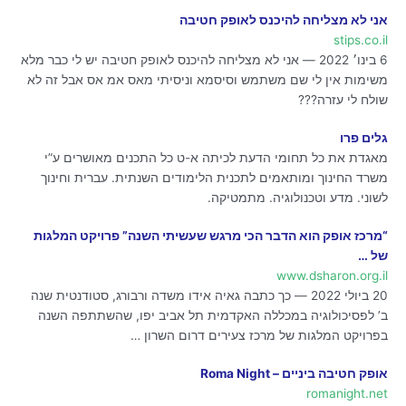
אני לא מצליחה להיכנס לאופק חטיבה
stips.co.il
6 בינו׳ 2022 — אני לא מצליחה להיכנס לאופק חטיבה יש לי כבר מלא
משימות אין לי שם משתמש וסיסמא וניסיתי מאס אמ אס אבל זה לא
שולח לי עזרה???
גלים פרו
מאגדת את כל תחומי הדעת לכיתה א-ט כל התכנים מאושרים ע”י
משרד החינוך ומותאמים לתכנית הלימודים השנתית. עברית וחינוך
לשוני. מדע וטכנולוגיה. מתמטיקה.
“מרכז אופק הוא הדבר הכי מרגש שעשיתי השנה” פרויקט המלגות
של …
www.dsharon.org.il
20 ביולי 2022 — כך כתבה גאיה אידו משדה ורבורג, סטודנטית שנה
ב’ לפסיכולוגיה במכללה האקדמית תל אביב יפו, שהשתתפה השנה
בפרויקט המלגות של מרכז צעירים דרום השרון …
אופק חטיבה ביניים – Roma Night
romanight.net