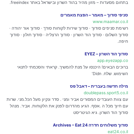
בתחום מסעדות – מזון מהיר בהוד השרון ובישראל באתר freeindex.
סניפי סודוך – מאמר – הפצת מאמרים
www.maamar.co.il
רשימת סניפים סודוך · סודוך שירות לקוחות סודך · סודוך אור יהודה ·
סודוך השלום · סודוך הוד השרון · סודוך הרצליה · סודוך חולון · סודוך
חיפה.
סודוך הוד השרון – EYEZ
app.eyezapp.co
ברוכים הבאים! היכנסו על מנת להמשיך. קראתי והסכמתי לתנאי
השימוש. שלח. Didn’
מילה חדשה בעברית – דאבל פס
doublepass.sport5.co.il
עם צוות העובדים המסורים אביר ומני . סדר ונקיון מעל הכל.מני. שרות
עם חיוך מכל ה .אסף. הגיע מהדרום לפנק את הלקוחות. אביר. מנהל
סודוך הוד השרון. גיא הגיטריסט
סודוך משלוחים חדרה Archives – Eat 24
eat24.co.il