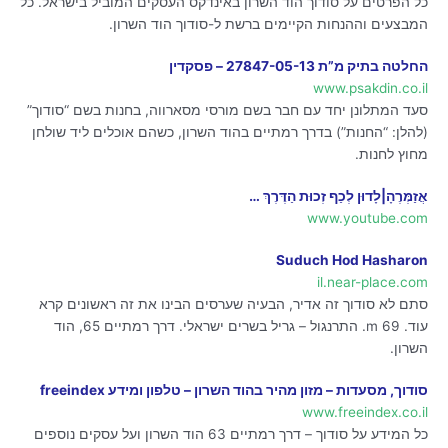
כל הפרטים על סודוך הוד השרון באינדקס העסקים המוביל בישראל. כל
המבצעים וההנחות הקיימים ברשת ל-סודוך הוד השרון.
החלטה בתיק מ”ת 27847-05-13 – פסקדין
www.psakdin.co.il
סעד המתלונן יחד עם חבר בשם מורסי מסארווה, בחנות בשם “סודוך”
(להלן: “החנות”) בדרך רמתיים בהוד השרון, כשהם אוכלים ליד שולחן
מחוץ לחנות.
אֲזַמְּרֶהָ|לָדוּן לְכַף זְכוּת הַדֶּרֶךְ …
www.youtube.com
Suduch Hod Hasharon
il.near-place.com
סתם לא סודוך זה אדיר, הבעיה שערסים הבינו את זה ראשונים קרא
עוד. 69 m. התרנגול – גריל בשרים ישראלי. דרך רמתיים 65, הוד
השרון.
סודוך, מסעדות – מזון מהיר בהוד השרון – טלפון ומידע freeindex
www.freeindex.co.il
כל המידע על סודוך – דרך רמתיים 63 הוד השרון ועל עסקים נוספים