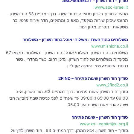
סודוך – הוד השרון – ABC-ISRAEL.IT
www.abc-israel.it
מסעדה סודוך בשרון מסעדה בהוד השרון דרך רמתיים 63 הוד השרון,
תחומי עיסוק שירות מוקפד, מאפים ומתוקים, חדר אירוח פרטי, בר
משקאות , תפריט מגוון ועוד.
משלוחים בהוד השרון: משלוחי אוכל בהוד השרון – משלוחה
www.mishloha.co.il
משלוחים בהוד השרון: משלוחי אוכל בהוד השרון – משלוחה. נמצאו 67
מסעדות משלוחים של להוד השרון, עדכן רחוב: כשר מהדרין. כשר
רבנות. איסוף עצמי. הזמנה און-ליין.
סודוך הוד השרון שעות פתיחה – 2FIND
www.2find2.co.il
סודוך הוד השרון שעות פתיחה. דרך רמתיים 63. הוד השרון. א-ה:
09:00 עד 05:00 ו: 09:00 עד שעתיים לפני כניסת שבת מוצ”ש: חצי
שעה לאחר צאת השבת ועד 05:00.
סודוך הוד השרון – שעות פתיחה
www.xn--eebamjeu.org.il
סודוך – הוד השרון. אנא המתן. דרך רמתיים 63 , הוד השרון לחץ על