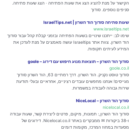
הקישור על מנת להציג הצג את שעות הפתיחה · הצג שעות פתיחה.
סניפים נוספים. סודוך
שעות פתיחה סודוך הוד השרון | IsraelTips.net
www.israeltips.net
שימו לב: ייתכנו שינויים בשעות הפתיחה ובזמני קבלת קהל עבור סודוך
הוד השרון. צוות אתר Israeltips עושה מאמצים על מנת לעדכן את
המידע לעיתים תקופות.
סודוך הוד השרון – תוצאות מנוע חיפוש עם דירוג – goole
goole.co.il
סודוך טוסט נקניק. הוד השרון. דרך רמתיים 63, הוד השרון סודוך
מגייסים! אנחנו מחפשים עובדים רציניים, אחראיים ובעלי תודעת
שירות גבוהה לעבודה במשמרות.
סודוך הוד השרון – NiceLocal
nicelocal.co.il
סודוך הוד השרון,: תמונות, מיקום, פרטים ליצירת קשר, שעות עבודה
ו-38 ביקורות ✉ ממבקרים באתר Nicelocal.co.il. דירוגים של
מסעדות במחוז המרכז, מקומות דומים