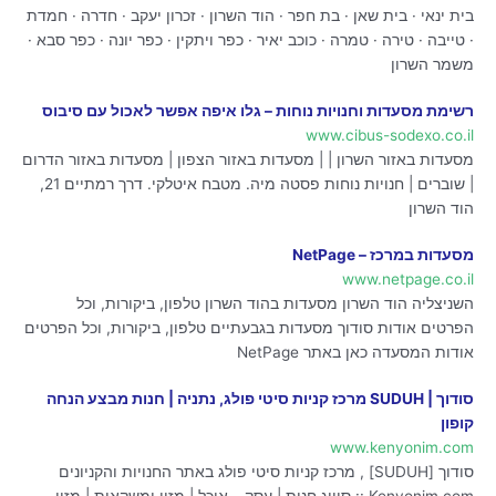
בית ינאי · בית שאן · בת חפר · הוד השרון · זכרון יעקב · חדרה · חמדת
· טייבה · טירה · טמרה · כוכב יאיר · כפר ויתקין · כפר יונה · כפר סבא ·
משמר השרון
רשימת מסעדות וחנויות נוחות – גלו איפה אפשר לאכול עם סיבוס
www.cibus-sodexo.co.il
מסעדות באזור השרון | | מסעדות באזור הצפון | מסעדות באזור הדרום
| שוברים | חנויות נוחות פסטה מיה. מטבח איטלקי. דרך רמתיים 21,
הוד השרון
מסעדות במרכז – NetPage
www.netpage.co.il
השניצליה הוד השרון מסעדות בהוד השרון טלפון, ביקורות, וכל
הפרטים אודות סודוך מסעדות בגבעתיים טלפון, ביקורות, וכל הפרטים
אודות המסעדה כאן באתר NetPage
סודוך | SUDUH מרכז קניות סיטי פולג, נתניה | חנות מבצע הנחה
קופון
www.kenyonim.com
סודוך [SUDUH] , מרכז קניות סיטי פולג באתר החנויות והקניונים
Kenyonim.com :: סיווג חנות | עסק – אוכל | מזון ומשקאות | מזון