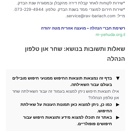
*שירות לקוחות לאחר קבלת דירה מהקבלן ובמסגרת שנת הבדק.
*שירות חירום למוצרי ממד בשנת הבדק. טלפון: 073-229-4944.
מייל: service@rav-bariach.com.
רשימת חברי הנהלה – מועצה אזורית מטה יהודה
m-yehuda.org.il
שאלות ותשובות בנושא: שחר און טלפון
הנהלה
בדף זה נמצאות תוצאות החיפוש ממנועי חיפוש מובילים
בעולם עבור השאילתה.
אילו תוצאות חיפוש ניתן למצוא בעמוד זה עבור השאילתה שחר
און טלפון הנהלה?
כמו כן, ניתן למצוא כאן תמונות העונות על שאילתת
החיפוש.
באתר זה תוכלו למצוא מידע ותוצאות חיפוש עבור
אילו תוצאות חיפוש נוספים ניתן למצוא כאן עבור השאילתא
חיפושים פופולריים.
שחר און טלפון הנהלה?
מהי מטרת אתר זה ואילו סוגי מידע ניתן למצוא בו?