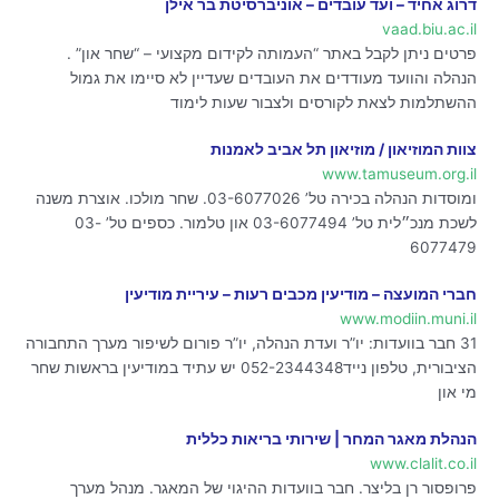
דרוג אחיד – ועד עובדים – אוניברסיטת בר אילן
vaad.biu.ac.il
פרטים ניתן לקבל באתר “העמותה לקידום מקצועי – “שחר און” .
הנהלה והוועד מעודדים את העובדים שעדיין לא סיימו את גמול
ההשתלמות לצאת לקורסים ולצבור שעות לימוד
צוות המוזיאון / מוזיאון תל אביב לאמנות
www.tamuseum.org.il
ומוסדות הנהלה בכירה טל’ 03-6077026. שחר מולכו. אוצרת משנה
לשכת מנכ״לית טל’ 03-6077494 און טלמור. כספים טל’ 03-
6077479
חברי המועצה – מודיעין מכבים רעות – עיריית מודיעין
www.modiin.muni.il
31 חבר בוועדות: יו”ר ועדת הנהלה, יו”ר פורום לשיפור מערך התחבורה
הציבורית, טלפון נייד052-2344348 יש עתיד במודיעין בראשות שחר
מי און
הנהלת מאגר המחר | שירותי בריאות כללית
www.clalit.co.il
פרופסור רן בליצר. חבר בוועדות ההיגוי של המאגר. מנהל מערך