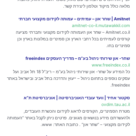
מלאה כולל מיקוד וטלפון ליצירת קשר.
Amitnet | שחר און – עמיתים – עמותה לקידום מקצועי חברתי
amitnet-co-il.mutawakkil.com
Amitnet.co.il – שחר און העמותה לקידום מקצועי וחברתי מציעה
קורסים לעמיתים בכל רחבי הארץ וכן סמינרים במלונות בארץ וכן
סמינרים בחו.
שחר- און שירותי ניהול בע”מ – מדריך העסקים freeindex
www.freeindex.co.il
כל המידע על שחר- און שירותי ניהול בע”מ – ריב”ל 18 תל אביב ועל
עסקים נוספים בתחום ניהול – ייעוץ והדרכה בתל אביב ובישראל באתר
freeindex.
סקטור אחיד | וועד עובדי האוניברסיטה | אוניברסיטת ת”א
ovdim.tau.ac.il
מטרת הסמינרים, הקורסים לדאוג לקידום והכשרת העובדים,
ולהעשרתם מידע בנושאים מגוונים. פרטים ניתן לקבל באתר “העמותה
לקידום מקצועי – “שחר און” . כתובת האתר: www.