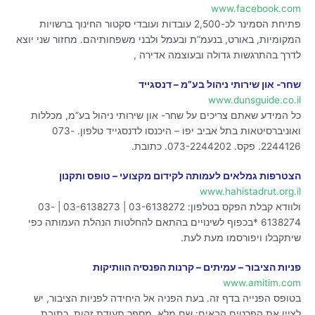
www.facebook.com
פתיחת הסמינר לכ-2,500 עובדות ועובדי סקטור החינוך ברשויות
המקומיות, באורט, בנעמ”ת ובעמל ולבני משפחותיהם. מחזור שני יוצא
לדרך בהתרגשות גדולה ובעוצמה אדירה ,
שחר- און שירותי ניהול בע”מ – דנסגייד
www.dunsguide.co.il
כל המידע שאתם צריכים על שחר- און שירותי ניהול בע”מ, מכללות
ואוניברסיטאות בתל אביב יפו – היכנסו לדנסגייד טלפון. 073-
2244126. פקס. 073-2244202. כתובת.
הצטרפות גמלאים לעמותה לקידום מקצועי – טופס ותקנון
www.hahistadrut.org.il
ולוודא קבלת הפקס בטלפון: 03-6138272 | 03-6138273 | 03-
6138274 *בכפוף לשינויים בהתאם להחלטות הנהלת העמותה כפי
שיתקבלו ויפורסמו מעת לעת.
פניות הציבור – עמיתים – קרנות הפנסיה הוותיקות
www.amitim.com
בטופס הפנייה בדף זה. בעת הפניה אל היחידה לפניות הציבור, יש
לציין את הפרטים הבאים: שם מלא, מספר תעודת זהות, כתובת