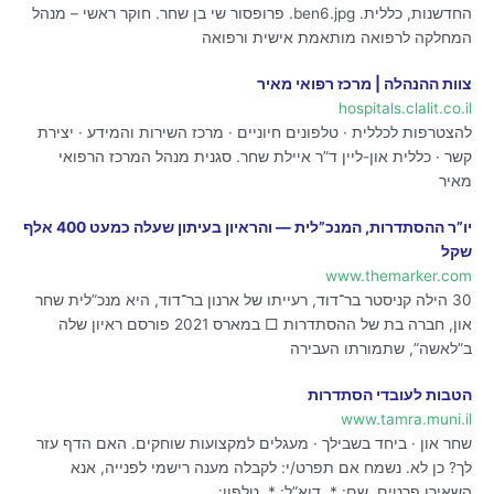
החדשנות, כללית. ben6.jpg. פרופסור שי בן שחר. חוקר ראשי – מנהל
המחלקה לרפואה מותאמת אישית ורפואה
צוות ההנהלה | מרכז רפואי מאיר
hospitals.clalit.co.il
להצטרפות לכללית · טלפונים חיוניים · מרכז השירות והמידע · יצירת
קשר · כללית און-ליין ד”ר איילת שחר. סגנית מנהל המרכז הרפואי
מאיר
יו”ר ההסתדרות, המנכ”לית — והראיון בעיתון שעלה כמעט 400 אלף
שקל
www.themarker.com
30 הילה קניסטר בר־דוד, רעייתו של ארנון בר־דוד, היא מנכ”לית שחר
און, חברה בת של ההסתדרות □ במארס 2021 פורסם ראיון שלה
ב”לאשה”, שתמורתו העבירה
הטבות לעובדי הסתדרות
www.tamra.muni.il
שחר און · ביחד בשבילך · מעגלים למקצועות שוחקים. האם הדף עזר
לך? כן לא. נשמח אם תפרט/י: לקבלה מענה רישמי לפנייה, אנא
השאירו פרטים. שם: *. דוא”ל: *. טלפון:.