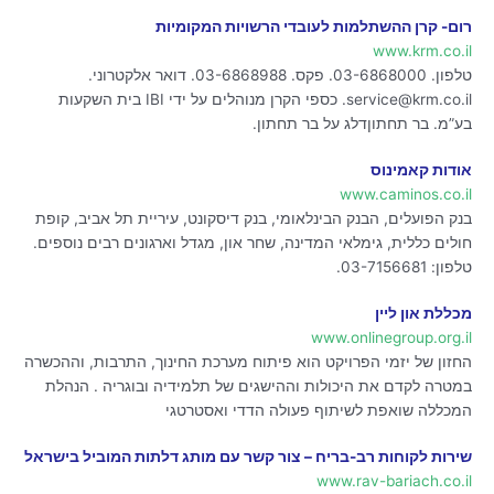
רום- קרן ההשתלמות לעובדי הרשויות המקומיות
www.krm.co.il
טלפון. 03-6868000. פקס. 03-6868988. דואר אלקטרוני.
service@krm.co.il. כספי הקרן מנוהלים על ידי IBI בית השקעות
בע”מ. בר תחתוןדלג על בר תחתון.
אודות קאמינוס
www.caminos.co.il
בנק הפועלים, הבנק הבינלאומי, בנק דיסקונט, עיריית תל אביב, קופת
חולים כללית, גימלאי המדינה, שחר און, מגדל וארגונים רבים נוספים.
טלפון: 03-7156681.
מכללת און ליין
www.onlinegroup.org.il
החזון של יזמי הפרויקט הוא פיתוח מערכת החינוך, התרבות, וההכשרה
במטרה לקדם את היכולות וההישגים של תלמידיה ובוגריה . הנהלת
המכללה שואפת לשיתוף פעולה הדדי ואסטרטגי
שירות לקוחות רב-בריח – צור קשר עם מותג דלתות המוביל בישראל
www.rav-bariach.co.il