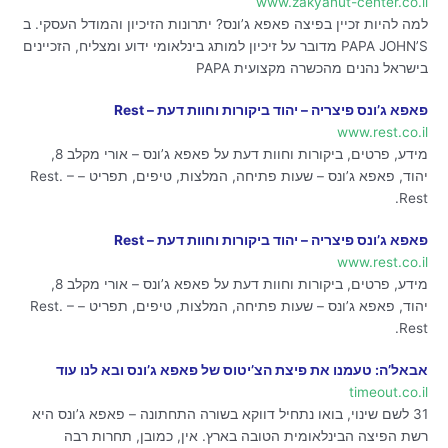
www.zakyanut-center.co.il
למה להיות זכיין בפיצה פאפא ג’ונס? יתרונות הזיכיון והמודל העסקי. ב
PAPA JOHN’S מדובר על זיכיון למותג בינלאומי ידוע ומצליח, הזכיינים
בישראל נהנים מהכשרה מקצועית PAPA
פאפא ג’ונס פיצריה – יהוד ביקורות וחוות דעת – Rest
www.rest.co.il
מידע, פרטים, ביקורות וחוות דעת על פאפא ג’ונס – אורי מקלב 8,
יהוד, פאפא ג’ונס – שעות פתיחה, המלצות, טיפים, תפריט – Rest. –
Rest.
פאפא ג’ונס פיצריה – יהוד ביקורות וחוות דעת – Rest
www.rest.co.il
מידע, פרטים, ביקורות וחוות דעת על פאפא ג’ונס – אורי מקלב 8,
יהוד, פאפא ג’ונס – שעות פתיחה, המלצות, טיפים, תפריט – Rest. –
Rest.
אבאל’ה: טעמנו את פיצת הצ’יטוס של פאפא ג’ונס ובא לנו עוד
timeout.co.il
31 לשם שינוי, בואו נתחיל דווקא בשורה התחתונה – פאפא ג’ונס היא
רשת הפיצה הבינלאומית הטובה בארץ. אין, כמובן, תחרות רבה