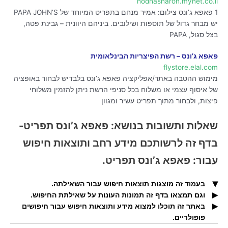
hodhasharon.mynet.co.il
1 פאפא ג’ונס צילום: אמיר מנחם בתפריט המיוחד של PAPA JOHN’S
יש מבחר גדול של תוספות ושילובים. ביניהם היוונית – גבינת פטה,
בצל סגול, PAPA
פאפא ג’ונס – רשת הפיצריות הבינלאומית
flystore.elal.com
מימוש ההטבה באתר/אפליקציה פאפא ג’ונס בלבדיש לבחור באופציה
של איסוף עצמי או משלוח בכל סניפי הרשת ניתן להזמין משלוחי
פיצות, ולבחור מתוך תפריט עשיר ומגוון
שאלות ותשובות בנושא: פאפא ג’ונס תפריט-
בדף זה לרשותכם מידע רחב ותוצאות חיפוש
עבור: פאפא ג’ונס תפריט.
בעמוד זה מוצגות תוצאות חיפוש עבור השאילתה.
וגם תמצאו בדף זה תמונות העונות על שאילתת החיפוש.
מהו המידע שאוכל למצוא כאן עבור שאילתת חיפוש: פאפא ג’ונס
באתר זה תוכלו למצוא מידע ותוצאות חיפוש עבור חיפושים
תפריט?
אילו תוצאות חיפוש נוספות ניתן למצוא כאן עבור השאילתה: פאפא
פופולריים.
ג’ונס תפריט?