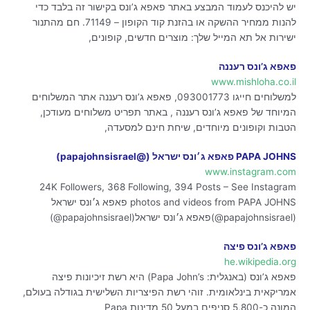
יש להיכנס לעמוד המבצע באתר פאפא ג’ונס בקישור זה בלבד כדי
להנות ממחיר ההשקה או בהזנת קוד הקופון – 71149. חם מהתנור
ישירות אל תא המייל שלך: מוצרים חדשים, קופונים,
פאפא ג’ונס רעננה
www.mishloha.co.il
למשלוחים חייגו 093001773, פאפא ג’ונס רעננה אתר המשלוחים
המיוחד של פאפא ג’ונס רעננה , באתר תפריט משלוחים מעודכן,
הטבות וקופונים מיוחדים, שיחת חינם למסעדה,
PAPA JOHNS פאפא ג׳ונס ישראל (@papajohnsisrael)
www.instagram.com
24K Followers, 368 Following, 394 Posts – See Instagram
(@papajohnsisrael)פאפא ג׳ונס ישראל‎ (@papajohnsisrael)
פאפא ג’ונס פיצה
he.wikipedia.org
פאפא ג’ונס (באנגלית: Papa John’s) היא רשת זיכיונות פיצה
אמריקאית בינלאומית. זוהי רשת הפיצריות השלישית בגודלה בעולם,
המונה כ-5,800 סניפים במעל 50 מדינות Papa