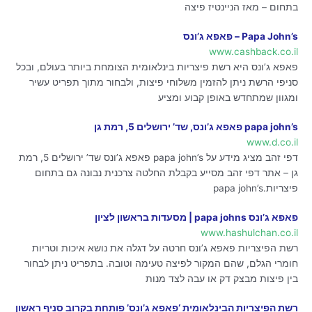
בתחום – מאז הניינטיז פיצה
Papa John’s – פאפא ג’ונס
www.cashback.co.il
פאפא ג’ונס היא רשת פיצריות בינלאומית הצומחת ביותר בעולם, ובכל
סניפי הרשת ניתן להזמין משלוחי פיצות, ולבחור מתוך תפריט עשיר
ומגוון שמתחדש באופן קבוע ומציע
papa john’s פאפא ג’ונס, שד’ ירושלים 5, רמת גן
www.d.co.il
דפי זהב מציג מידע על papa john’s פאפא ג’ונס שד’ ירושלים 5, רמת
גן – אתר דפי זהב מסייע בקבלת החלטה צרכנית נבונה גם בתחום
פיצריות.papa john’s
פאפא ג’ונס papa johns | מסעדות בראשון לציון
www.hashulchan.co.il
רשת הפיצריות פאפא ג’ונס חרטה על דגלה את נושא איכות וטריות
חומרי הגלם, שהם המקור לפיצה טעימה וטובה. בתפריט ניתן לבחור
בין פיצות מבצק דק או עבה לצד מנות
רשת הפיצריות הבינלאומית ‘פאפא ג’ונס’ פותחת בקרוב סניף ראשון