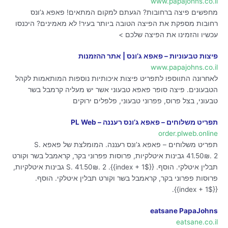
www.papajohns.co.il
מחפשים פיצה ברחובות? הגעתם למקום המתאים! פאפא ג’ונס
רחובות מספקת את הפיצה הטובה ביותר בעיר! לא מאמינים? היכנסו
עכשיו והזמינו את הפיצה שלכם >
פיצות טבעוניות – פאפא ג’ונס | אתר ההזמנות
www.papajohns.co.il
לאחרונה התווספו לתפריט פיצות איכותיות נוספות המותאמות לקהל
הטבעונים. פיצה סופר פאפא טבעוני אשר יש מעליה קרמבל בשר
טבעוני, בצל פרוס, פפרוני טבעוני, פלפלים ירוקים
תפריט משלוחים – פאפא ג’ונס רעננה – PL Web
order.plweb.online
תפריט משלוחים – פאפא ג’ונס רעננה. המומלצת של פאפא S.
41.50₪. 2 גבינות איטלקיות, פרוסות פפרוני בקר, קראמבל בשר וקורט
תבלין איטלקי. הוסף. {{$index + 1}}. S. 41.50₪. 2 גבינות איטלקיות,
פרוסות פפרוני בקר, קראמבל בשר וקורט תבלין איטלקי. הוסף.
{{$index + 1}}.
eatsane PapaJohns
eatsane.co.il