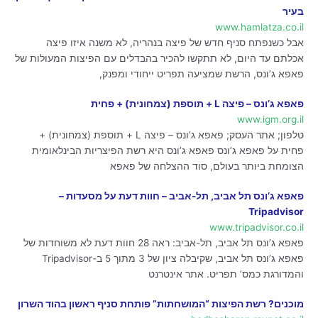
בעיר
www.hamlatza.co.il
אבל כשנפתח סניף חדש של פיצה בנהריה, לא משנה איזו פיצה
אכלתם עד היום, לא תתקשו להכיר בהבדלים עם הפיצות המעולות של
פאפא ג’ונס, הרשת שמציעה תפריט ייחודי ומפנק,
פאפא ג’ונס – פיצה L + תוספת (צמחונית) + פחית
www.igm.org.il
טלפון; אתר העסק; פאפא ג’ונס – פיצה L + תוספת (צמחונית) +
פחית על פאפא ג’ונס פאפא ג’ונס היא רשת הפיצריות הבינלאומית
הצומחת ביותר בעולם, סוד ההצלחה של פאפא
‫פאפא ג’ונס תל אביב, תל-אביב – חוות דעת על מסעדות –
Tripadvisor‬
www.tripadvisor.co.il
פאפא ג’ונס תל אביב, תל-אביב: ראה 28 חוות דעת לא משוחדות של
פאפא ג’ונס תל אביב, שקיבלה ציון של 3 מתוך 5 ב-Tripadvisor
והמדורגת כמס’ תפריט. אתר אינטרנט
מוכנים? רשת הפיצות “המושחתות” פותחת סניף ראשון בהוד השרון