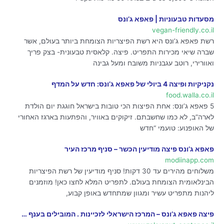
מסעדות טבעוניות | פאפא ג’ונס
vegan-friendly.co.il
רשת פאפא ג’ונס היא רשת הפיצריות הצומחת ביותר בעולם, אשר
שברה שיאי מכירות התפריט. פיצה. קלאסית טבעונית- בצק פריך
ואוורירי, רוטב עגבניות משובח ומעל גבינה
נקניקיות ופיצה 4 ביולי של פאפא ג’ונס: חדש על המדף
food.walla.co.il
5 פאפא ג’ונס: אחת הפיצות הכי טובות בישראל חוגגת יום הולדת
לארה”ב, לא כמו שחשבתם. זיקוקים באוויר, והפתעות בארגז האחורי
של האופנוע: טועמי “חדש
פאפא ג’ונס פיצה מודיעין הכשר – סניף מרכז העיר
modiinapp.com
משלוחים מהירים עד 30 דקות! סניף מודיעין של רשת הפיצריות
הבינלאומית הצומחת בעולם. לתפריט המלא לחצו כאן! מוזמנים
ליהנות מתפריט עשיר ומגוון שמתחדש באופן קבוע,
פיצה פאפא ג’ונס – המרכז הישראלי לזכיינות . המובילים בענף …