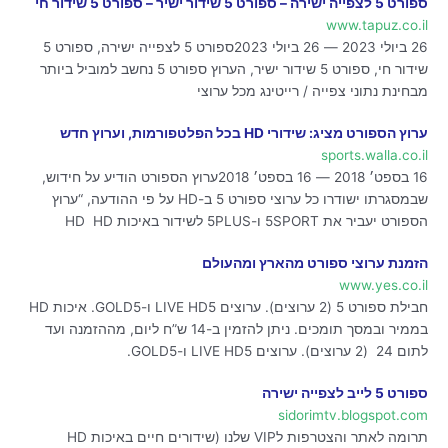
ספורט 5 לצפייה ישירה – ספורט 5 שידור ישיר – ספורט 5 שידור חי
www.tapuz.co.il
26 ביולי 2023 — 26 ביולי 2023ספורט 5 לצפייה ישירה, ספורט 5
שידור חי, ספורט 5 שידור ישיר, הערוץ ספורט 5 נחשב למוביל ביותר
מבחינת נתוני צפייה / רייטינג מכל ערוצי
ערוץ הספורט מציג: שידורי HD בכל הפלטפורמות, וערוץ חדש
sports.walla.co.il
16 בספט׳ 2018 — 16 בספט׳ 2018ערוץ הספורט הודיע על חידוש,
שבמסגרתו ישודרו כל ערוצי ספורט 5 ב-HD על פי ההודעה, “ערוץ
הספורט יעביר את 5SPORT ו-5PLUS לשידור באיכות HD HD
הזמנת ערוצי ספורט מהארץ ומהעולם
www.yes.co.il
חבילת ספורט 5 (2 ערוצים). ערוצים LIVE HD5 ו-GOLD5. איכות HD
בממיר ובמסך תומכים. ניתן להזמין ב-14 ש”ח ליום, מההזמנה ועד
לתום 24 (2 ערוצים). ערוצים LIVE HD5 ו-GOLD5.
ספורט 5 לייב לצפייה ישירה
sidorimtv.blogspot.com
תרומה לאתר והצטרפות לVIP שלנו (שידורים חיים באיכות HD