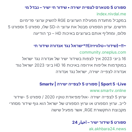
ספורט 5 סטארס לצפייה ישירה • שידור חי ישיר – נבדל מי
index.nivdal.me
במקביל מתעדת מפעילת הערוצים RGE להשיק ערוצי פרימיום
חדשים. ערוץ הספורט מבטל את ערוצי ה-SD שלו, ספורט 5 וספורט 5
פלוס, ומחליף אותם בערוצים באיכות HD – כך הודיעה
~!!~(שידור~טלוויזיה)!!*ישראל נגד אנדורה שידור חי
community.oneplus.com
16 ביוני 2023 איך לצפות בשידור ישיר של אנדורה נגד ישראל
במוקדמות אליפות אירופה באיכות HD 16 ביוני 2023 ישראל נגד
אנדורה לצפייה ישירה, ישראל נגד אנדורה
Sport 5 -Live | ספורט 5 לצפייה ישירה | Smartv
www.smartv.online
ערוץ 5 לצפייה ישירה -אולימפיאדת טוקיו 2020 / ספורט 5 -שידור
לייב. ערוץ הספורט או ערוץ הספורט של ישראל הוא גוף שידור מסחרי
מקבוצת התקשורת RGE, אשר מפעיל שישה
ספורט 5 שידור ישיר – اخبار 24
ak.akhbara24.news