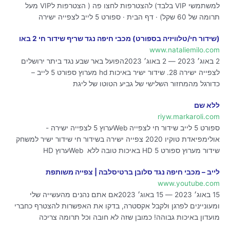
למשתמשי VIP בלבד) להצטרפות לחצו פה ( הצטרפות לVIP מעל
תרומה של 60 שקל) · דף הבית · ספורט 5 לייב לצפייה ישירה
(שידור חי/טלוויזיה בספורט) מכבי חיפה נגד שריף שידור חי 2 באו
www.nataliemilo.com
2 באוג׳ 2023 — 2 באוג׳ 2023הפועל באר שבע נגד ביתר ירושלים
לצפייה ישירה 28. שידור ישיר באיכות hd מערוץ ספורט 5 לייב –
כדורגל מהמחזור השלישי של גביע הטוטו של ליגת
ללא שם
riyw.markaroli.com
ספורט 5 לייב שידור חי לצפייה Webערוץ 5 לצפייה ישירה -
אולימפיאדת טוקיו 2020 צפייה ישירה בשידור חי שידור ישיר למשחק
שידור מערוץ ספורט 5 HD באיכות טובה ללא Webערוץ HD
לייב – מכבי חיפה נגד סלובן ברטיסלבה | צפייה משותפת
www.youtube.com
15 באוג׳ 2023 — 15 באוג׳ 2023אם אתם נהנים מהעשייה שלי
ומעוניינים לפרגן ולקבל אקסטרה, בדקו את האפשרות להצטרף כחברי
מועדון באיכות גבוהה! כמובן שזה לא חובה וכל תרומה צריכה