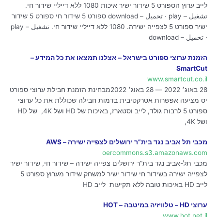
לייב ערוץ הספורט 5 שידור ישיר איכות 1080 ללא דייליי שידור חי.
تشغيل – play · تحميل – download ספורט 5 שידור חי ספורט 5 שידור
ישיר ספורט 5 לצפייה ישירה. 1080 ללא דייליי שידור חי. تشغيل – play
· تحميل – download
הזמנת ערוצי ספורט בישראל – אצלנו תמצאו את כל המידע –
SmartCut
www.smartcut.co.il
28 באוג׳ 2022 — 28 באוג׳ 2022מבחינת הזמנת חבילת ערוצי ספורט
יס מציעה אפשרות אטרקטיבית בדמות חבילה שכוללת את כל ערוצי
ספורט 5 לרבות גולד, לייב וסטארז, באיכות של HD ושל 4K, של HD
ושל 4K,
מכבי תל אביב נגד בית”ר ירושלים לצפייה ישירה – AWS
oercommons.s3.amazonaws.com
מכבי תל-אביב נגד בית”ר ירושלים צפייה ישירה – שידור חי, שידור ישיר
לצפייה ישירה בשידור חי שידור ישיר למשחק שידור מערוץ ספורט 5
לייב HD באיכות טובה ללא תקיעות לייב HD
ערוצי HD – טלוויזיה במיטבה – HOT
www.hot.net.il