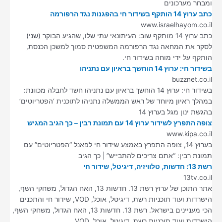
ומבחר מערכונים
כתב ערוץ 14 הותקף בשידור חי בהפגנות נגד הרפורמה
www.israelhayom.co.il
כתב ערוץ 14 מותקף שוב: העיתונאי עתי שלו, שהגיע הבוקר (שני)
לסקר את המחאה נגד הרפורמה המשפטית סמוך למשכן הכנסת,
הותקף על ידי מוחה בשידור חי.
בשידור חי: ערוץ 14 הוחשך בראיון עם נתניהו
buzznet.co.il
בשידור חי: ערוץ 14 הוחשך בראיון עם נתניהו חשד לחבלה מכוונת:
במהלך ראיון מיוחד של ראש הממשלה נתניהו לתוכנית ‘הפטריוטים’
בהגשת ינון מגל בערוץ 14
צופה התפרץ לשידור ערוץ 14 עם תמונת רבין – כך הגיב המגיש
www.kipa.co.il
בערוץ 14, צופה התפרץ באמצע שידור חי לפאנל “הפטריוטים” עם
תמונת רבין: “אתם צריכים להתבייש” | כך הגיב
רשת 13: חדשות, טלוויזיה, דיגיטל, שידור חי
13tv.co.il
אתר התוכן של ערוץ רשת 13. חדשות 13, האח הגדול, משחקי השף,
הישרדות ועוד תוכניות רשת, דיגיטל, אוכל, VOD, שידור חי והתכנים
הכי מעניינים בישראל. רשת 13. חדשות 13, האח הגדול, משחקי השף,
הישרדות ועוד תוכניות רשת, דיגיטל, אוכל, VOD,