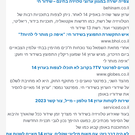
צפייה ישירה במגוון ערוצי טלויזיה בחינם – שידור חי
behinam.co.il
ערוץ עשר שהיה באפיק 14 לאחר. ניתן לצפות בתוכניות רבות של
הטלוויזיה של רשת, כמו חדשות אקטואליה, תוכניות בידור, ריאליטי,
דוקומנטרי ועוד. רשת 13 שידור חי
איש התקשורת התפוצץ בשידור חי: “איפה כן מותר לי להיות?”
www.bhol.co.il
אחרי מחאת השמאל נגד נוכחות ח”כים מהימין בבתי עלמין הצבאיים
ביום הזיכרון, מגיש ערוץ 14 שמעון ריקלין התפוצץ בשידור חי וזעק:
“איפה מותר לי
מנויים לפרטנר TV? בקרוב לא תוכלו לצפות בערוץ 14
www.globes.co.il
מהצד השני, בפרטנר טוענים כי מתוקף החוק, היא לא מחויבת לשלם
על שידורי הערוץ בשידורי חי. מפרטנר נמסר: “ערוץ 14 מאיים להסיר
את שידוריו באופן
שירות לקוחות ערוץ 14 טלפון – מייל, צור קשר 2023
serviced.co.il
בעוד שאירוע טלוויזיה בשידור חי מצריך זמן שידור ככל שהאורך והיבוא
של הסיפור מכתיבים, כמעט ההיפך נכון לגבי תכנית החדשות
המתוכננת באופן קבוע כמו של
לא היה דבר כזה: עם מאות מיליוני שקלים, ערוץ 14 מאיים לשנות את