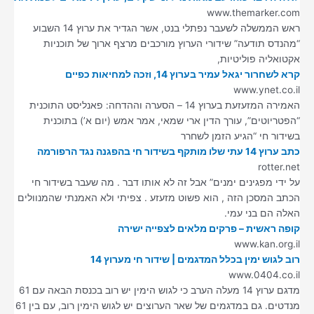
www.themarker.com
ראש הממשלה לשעבר נפתלי בנט, אשר הגדיר את ערוץ 14 השבוע
“מהנדס תודעה” שידורי הערוץ מורכבים מרצף ארוך של תוכניות
אקטואליה פוליטיות,
קרא לשחרור יגאל עמיר בערוץ 14, וזכה למחיאות כפיים
www.ynet.co.il
האמירה המזעזעת בערוץ 14 – הסערה וההדחה: פאנליסט התוכנית
“הפטריוטים”, עורך הדין ארי שמאי, אמר אמש (יום א’) בתוכנית
בשידור חי “הגיע הזמן לשחרר
כתב ערוץ 14 עתי שלו מותקף בשידור חי בהפגנה נגד הרפורמה
rotter.net
על ידי מפגינים ימנים” אבל זה לא אותו דבר . מה שעבר בשידור חי
הכתב המסכן הזה , הוא פשוט מזעזע . צפיתי ולא האמנתי שהמנוולים
האלה הם בני עמי.
קופה ראשית – פרקים מלאים לצפייה ישירה
www.kan.org.il
רוב לגוש ימין בכלל המדגמים | שידור חי מערוץ 14
www.0404.co.il
מדגם ערוץ 14 מעלה הערב כי לגוש הימין יש רוב בכנסת הבאה עם 61
מנדטים. גם במדגמים של שאר הערוצים יש לגוש הימין רוב, עם בין 61