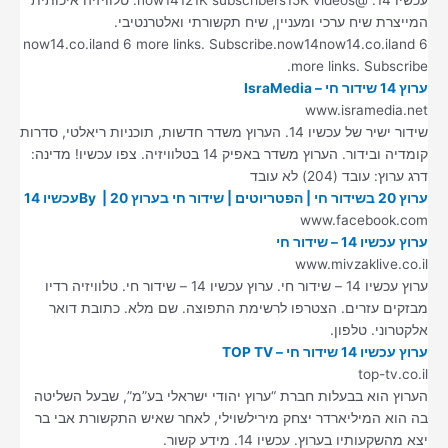
עכשיו 14. @now14121K subscribers15K videos. טלוויזיה איכותית
המייצרת שיח ערכי ומעניין, שיח תקשורתי ואלטרנטיבי.
now14.co.iland 6 more links. Subscribe.now14now14.co.iland 6
more links. Subscribe.
ערוץ 14 שידור חי – IsraMedia
www.isramedia.net
שידור ישיר של עכשיו 14. הערוץ משדר חדשות, תוכניות ריאלטי, סדרות
קומדיה ובידור. הערוץ משדר באפיק 14 בטלוויזיה. צפו עכשיו! מדינה:
דרג ערוץ: עובד (204) לא עובד
ערוץ 20 בשידור חי | הפטריוטים | שידור חי בערוץ 20 | By ‎עכשיו 14
www.facebook.com
ערוץ עכשיו 14 – שידור חי
www.mivzaklive.co.il
ערוץ עכשיו 14 – שידור חי. ערוץ עכשיו 14 – שידור חי. טלוויזיה רדיו
מבזקים עזרים. הצטרפו לרשימת התפוצה. שם מלא. כתובת דואר
אלקטרוני. טלפון.
ערוץ עכשיו 14 שידור חי – TOP TV
top-tv.co.il
הערוץ הוא בבעלות חברת “ערוץ יהודי ישראלי בע”מ”, שבעל השליטה
בה הוא המיליארדר יצחק מירילשוילי, לאחר שאיש התקשורת אבי בר
יצא מהשקעותיו בערוץ. עכשיו 14. מידע קשור.