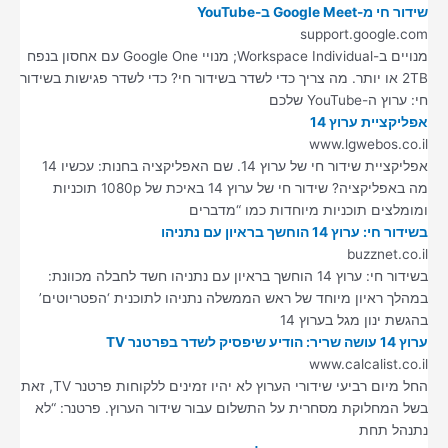
שידור חי מ-Google Meet ב-YouTube
support.google.com
מנויים ב-Workspace Individual; מנויי Google One עם אחסון בנפח
2TB או יותר. מה צריך כדי לשדר בשידור חי? כדי לשדר פגישות בשידור
חי: ערוץ ה-YouTube שלכם
אפליקציית ערוץ 14
www.lgwebos.co.il
אפליקציית שידור חי של ערוץ 14. שם האפליקציה בחנות: עכשיו 14
מה באפליקציה? שידור חי של ערוץ 14 באיכת של 1080p תוכניות
ומומלצים תוכניות מיוחדות כמו “מדברים
בשידור חי: ערוץ 14 הוחשך בראיון עם נתניהו
buzznet.co.il
בשידור חי: ערוץ 14 הוחשך בראיון עם נתניהו חשד לחבלה מכוונת:
במהלך ראיון מיוחד של ראש הממשלה נתניהו לתוכנית ‘הפטריוטים’
בהגשת ינון מגל בערוץ 14
ערוץ 14 עושה שריר: הודיע שיפסיק לשדר בפרטנר TV
www.calcalist.co.il
החל מיום רביעי שידורי הערוץ לא יהיו זמינים ללקוחות פרטנר TV, זאת
בשל המחלוקת מסחרית על התשלום עבור שידור הערוץ. פרטנר: “לא
נתנהל תחת