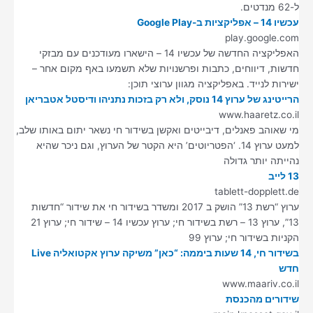
ל-62 מנדטים.
עכשיו 14 – אפליקציות ב-Google Play
play.google.com
האפליקציה החדשה של עכשיו 14 – הישארו מעודכנים עם מבזקי
חדשות, דיווחים, כתבות ופרשנויות שלא תשמעו באף מקום אחר –
ישירות לנייד. באפליקציה מגוון ערוצי תוכן:
הרייטינג של ערוץ 14 נוסק, ולא רק בזכות נתניהו ודיסטל אטבריאן
www.haaretz.co.il
מי שאוהב פאנלים, דיבייטים ואקשן בשידור חי נשאר יתום באותו שלב,
למעט ערוץ 14. ‘הפטריוטים’ היא הקטר של הערוץ, וגם ניכר שהיא
נהייתה יותר גדולה
13 לייב
tablett-dopplett.de
ערוץ “רשת 13” הושק ב 2017 ומשדר בשידור חי את שידור “חדשות
13”, ערוץ 13 – רשת בשידור חי; ערוץ עכשיו 14 – שידור חי; ערוץ 21
הקניות בשידור חי; ערוץ 99
בשידור חי, 14 שעות ביממה: “כאן” משיקה ערוץ אקטואליה Live
חדש
www.maariv.co.il
שידורים מהכנסת