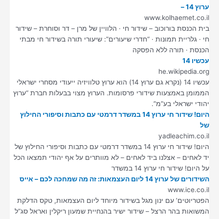
ערוץ 14 –
www.kolhaemet.co.il
בית הכנסת בורוכוב – שידור חי · הלוויין של מרן – דר וסוחרת – שידור
חי · גלריית תמונות · “חדרי שיעורים”: שיעורי תורה בשידור חי מבתי
הכנסת · תורה ללא הפסקה
עכשיו 14
he.wikipedia.org
עכשיו 14 (נקרא גם ערוץ 14) הוא ערוץ טלוויזיה ייעודי מסחרי ישראלי
הממומן באמצעות שידורי פרסומות. הערוץ מצוי בבעלות חברת “ערוץ
יהודי ישראלי בע”מ”.
היום! שידור חי ערוץ 14 במשדר דרמטי עם כתבות וסיפורי החילוץ
של
yadleachim.co.il
היום! שידור חי ערוץ 14 במשדר דרמטי עם כתבות וסיפורי החילוץ של
יד לאחים – אצלנו ביד לאחים – לא מוותרים על אף יהודי תמצאו הכל
על היום! שידור חי ערוץ 14 במשדר
השידורים של ערוץ 14 ליום העצמאות: זה מה שמחכה לכם – אייס
www.ice.co.il
הפטריוטים’ עם ינון מגל בשידור מיוחד ליום העצמאות, טקס הדלקת
המשואות בהר הרצל – שידור ישיר בהנחיית שמעון ריקלין ואראל סג”ל