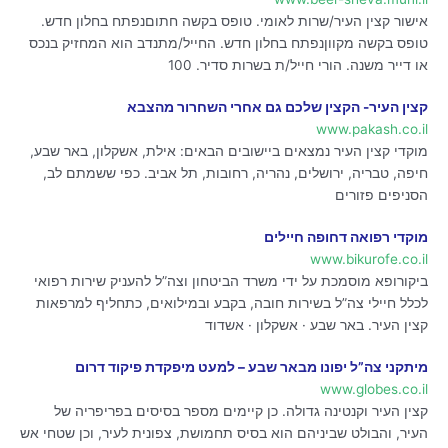
אישור קצין העיר/שרות לאומי. טופס בקשה חתוםנפתח בחלון חדש.
טופס בקשה מקווןנפתח בחלון חדש. החייל/מתנדב הוא המחזיק בנכס
או דייר משנה. הורי חייל/ת בשרות סדיר. 100
קצין העיר- הקצין שלכם גם אחרי השחרור מהצבא
www.pakash.co.il
מוקדי קצין העיר נמצאים ביישובים הבאים: אילת, אשקלון, באר שבע,
חיפה, טבריה, ירושלים, נהריה, רחובות, תל אביב. כפי ששמתם לב,
הסניפים פזורים
מוקדי רפואה דחופה חיילים
www.bikurofe.co.il
ביקורופא מוסמכת על ידי משרד הביטחון וצה”ל להעניק שירות רפואי
לכלל חיילי צה”ל בשירות חובה, בקבע ובמילואים, כתחליף למרפאות
קצין העיר. באר שבע · אשקלון · אשדוד
מיתקני צה”ל יפונו מבאר שבע – למעט מיפקדת פיקוד דרום
www.globes.co.il
קצין העיר וקנטינה גדולה. כן קיימים מספר בסיסים בפריפריה של
העיר, והבולט שביניהם הוא בסיס תחמושת, צפונית לעיר, וכן שטחי אש