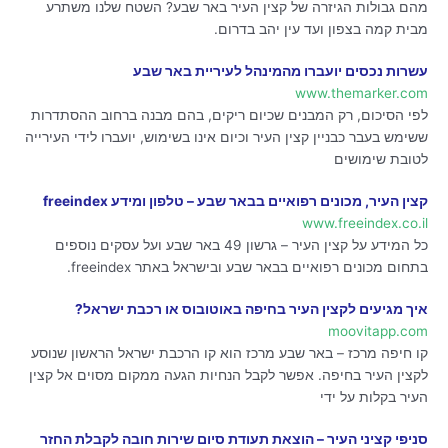
מהם גבולות הגיזרה של קצין העיר באר שבע? השטח שלנו משתרע
מבית קמה בצפון ועד עין יהב בדרום.
עשרות נכסים יועברו מהמינהל לעיריית באר שבע
www.themarker.com
לפי הסיכום, רק המבנים שכיום ריקים, בהם מבנה ברחוב ההסתדרות
ששימש בעבר כבניין קצין העיר וכיום אינו בשימוש, יועברו לידי העירייה
לטובת שימושים
קצין העיר, מכונים רפואיים בבאר שבע – טלפון ומידע freeindex
www.freeindex.co.il
כל המידע על קצין העיר – גרשון 49 באר שבע ועל עסקים נוספים
בתחום מכונים רפואיים בבאר שבע ובישראל באתר freeindex.
איך מגיעים לקצין העיר בחיפה באוטובוס או רכבת ישראל?
moovitapp.com
קו חיפה מרכז – באר שבע מרכז הוא קו הרכבת ישראל הראשון שנוסע
לקצין העיר בחיפה. אפשר לקבל הנחיות הגעה ממקום מסוים אל קצין
העיר בקלות על ידי
סניפי קציני העיר – הוצאת תעודת סיום שירות חובה לקבלת החזר