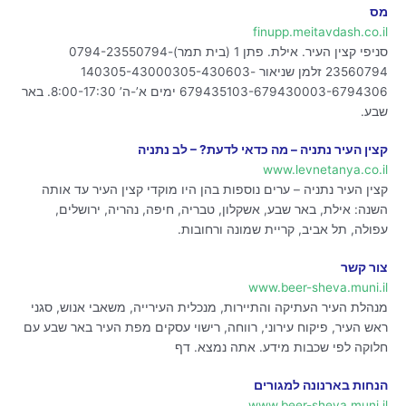
מס
finupp.meitavdash.co.il
סניפי קצין העיר. אילת. פתן 1 (בית תמר)0794-23550794-
23560794 זלמן שניאור 140305-43000305-430603-
679435103-679430003-6794306 ימים א’-ה’ 8:00-17:30. באר
שבע.
קצין העיר נתניה – מה כדאי לדעת? – לב נתניה
www.levnetanya.co.il
קצין העיר נתניה – ערים נוספות בהן היו מוקדי קצין העיר עד אותה
השנה: אילת, באר שבע, אשקלון, טבריה, חיפה, נהריה, ירושלים,
עפולה, תל אביב, קריית שמונה ורחובות.
צור קשר
www.beer-sheva.muni.il
מנהלת העיר העתיקה והתיירות, מנכלית העירייה, משאבי אנוש, סגני
ראש העיר, פיקוח עירוני, רווחה, רישוי עסקים מפת העיר באר שבע עם
חלוקה לפי שכבות מידע. אתה נמצא. דף
הנחות בארנונה למגורים
www.beer-sheva.muni.il