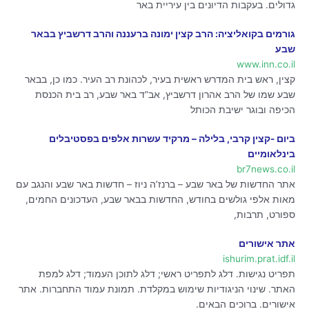
גדולים. בעקבות הדיונים בין עיריית באר
גורמים בקואליציה: הרב קצין ימונה ברעננה והרב דרשביץ בבאר
שבע
www.inn.co.il
קצין, ראש בית המדרש ראשית בעיר, לכהונת רב העיר. כמו כן, בבאר
שבע שמו של הרב אהרון דרשביץ, אב”ד באר שבע, רב בית הכנסת
הכיפה ובוגר ישיבת הכותל
ביום -קצין קרבי, בלילה – מרקיד עשרות אלפים בפסטיבלים
בינלאומיים
br7news.co.il
אתר החדשות של באר שבע – ברנז’ה ניוז – חדשות באר שבע והנגב עם
מאות אלפי גולשים בחודש, החדשות בבאר שבע, העדכונים החמים,
ספורט, תרבות,
אתר אישורים
ishurim.prat.idf.il
תפריט נגישות. דלג לתפריט ראשי; דלג לתוכן העמוד; דלג למפת
האתר. שינוי הניגודיות שימוש במקלדת. תמונת עמוד התחברות. אתר
אישורים. ברוכים הבאים.