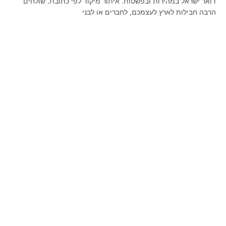
דואר ישראל במהירות ובפשטות. איתור מיקוד לפי כתובת. שולחים
הרבה חבילות לארץ לעצמכם, לחברים או לבני