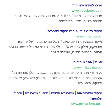
מרכז למידה – ‘מיקוד’
www.facebook.com
מרכז למידה – ‘מיקוד’‎. 216 likes. ‎מרכז למידה עבור גילאי יסודי,
חטיבת ביניים, תיכון וסטודנטים‎
מיקוד באנגלית | פירוש מיקוד בעברית
www.morfix.co.il
מיקוד באנגלית- תרגום לאנגלית של המילה מיקוד על ידי אתר
מורפיקס, מילון עברי אנגלי ואנגלי עברי חינמי המוביל ברשת, הכולל:
תרגום, הקראת מילים, משפטי דוגמה,
חנות | אתר מיקודים
www.mikudim.co.il
כל מוצרי אתר מיקודים. סינון. סינון לפי. מקצוע. הכל; ספרות; תנ”ך;
אנגלית; כימיה; פסיכולוגיה; סוציולוגיה; אזרחות; ביולוגיה; גאוגרפיה;
פיזיקה; היסטוריה
מיקוד משכנתאות | משכנתא חדשה | מיחזור משכנתא | איחוד
הלוואות
www.mikud4me.co.il