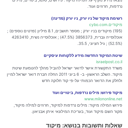
נרדפות, חרוזים ועוד.
רשימת מיקוד של ניו יורק, ניו יורק (מדינה)
מיקודים.cybo.com
(195) מיקודים בניו יורק ; מספר תושבים, 8.1 מיליון (פרטים נוספים) ;
אוכלוסייה גברית, 3856373 (47.5%) ; אוכלוסייה נשית, 4263410
(52.5%) ; גיל חציוני, 35.5.
שיטת המיקוד החדשה מידע ללקוחות עיסקיים
israelpost.co.il
משרד התקשורת אישר לדואר ישראל להוביל מהלך להטמעת שיטת
מיקוד. השלב הראשון- ב- 6 ביוני 2011 החלה חברת דואר ישראל למיין
ולחלק את הדואר הכמותי על-פי קוד חלוקה חדש
מיקוד פירוש: מילים נרדפות, ביטויים ועוד
www.milononline.net
פירוש המילה מיקוד: מילים נרדפות למיקוד, חרוזים למילה מיקוד,
מקור השם מיקוד ועוד, בעריכת המילונאי איתן אבניאון.
שאלות ותשובות בנושא: מיקוד