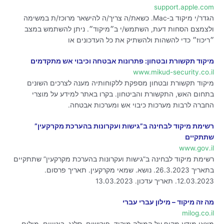
support.apple.com
הגדר/י מיקוד ב‑Mac. כשאת/ה צריך/ה להישאר מרוכז/ת במשימה
ולצמצם הסחות דעת, השתמש/י ב״מיקוד״. ניתן להשתמש במצב
״ריכוז״ כדי להשהות ולהשתיק את כל העדכונים או
מיקוד תקשורת ובטחון: פתרונות אבטחה וכיבוי אש מתקדמים
www.mikud-security.co.il
מיקוד תקשורת ובטחון מספקת ללקוחותיה מענה לצרכים השונים
בתחום האש, התקשורת והביטחון. בקרו באתר למידע על מוצרי
החברה לרבות מערכות כיבוי אש ומערכות אבטחה.
רשימת מיקוד לבחינה ב”גישות ועקרונות בהערכת מקרקעין”
שתתקיים
www.gov.il
רשימת מיקוד לבחינה ב”גישות ועקרונות בהערכת מקרקעין” שתתקיים
בתאריך 26.3.2023. נושא. שמאי מקרקעין. תאריך פרסום.
12.03.2023. תאריך עדכון. 13.03.2023
מה זה מיקוד – מילון עברי עברי
milog.co.il
מצאו מידע מקיף על המילה מיקוד. פירושים, סלנג, ביטויים, מילים