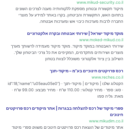
www.mikud-security.co.il
מיקוד תקשורת ובטחון מספקת ללקוחותיה מענה לצרכים השונים
בתחום האש, התקשורת והביטחון. בקרו באתר למידע על מוצרי
החברה לרבות מערכות כיבוי אש ומערכות אבטחה.
מוקד מיקוד ישראל | שירותי אבטחה ובקרה אלקטרוניים
www.moked-mikud.co.il
שירותי האבטחה במוקד מיקוד. מוקד מיקוד מעמידה לרשותך מערך
מוצרים ושירותים מתקדמים, המקיפים את כל צרכי הביטחון שלך.
השילוב בין ציוד אלקטרוני משוכלל לצוות בטחון
רכס פרויקטים חינוכיים בע”מ – מיקוד-תנך
www.reches.co.il
הקטלוג שלנו | מיקודים | מיקוד-תנך · {“id”:18,”name”:”u05eau05e0
· סוג: ספר · מחיר קטלוגי: 110.00 ש”ח · מחיר מבצע: 99.00 ש”ח ·
מאת: גליה סמו
ספרי מיקוד של רכס להצלחה בבגרות | אתר מיקודים רכס פרויקטים
חינוכים
www.mikudim.co.il
אתר מיקודים של הוצאת רכס פרויקטים חינוכים משווק ספרי מיקוד