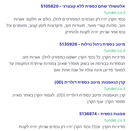
אלטשולר שחם כספית ללא קונצרני – 5105820
funder.co.il
נכסי הקרן יהיו רק הנכסים המפורטים להלן, כולם או חלקם: אגרות
חוב, מלוות קצרי מועד, תעודות חוב, פיקדונות לזמן קצוב, מזומנים וכל
נכס אחר שניתן יהיה לקנות ולהחזיק
מיטב כספית ניהול נזילות – 5135926
funder.co.il
מדיניות הקרן: כל נכסי הקרן יושקעו כמפורט להלן: אגרות חוב
הנסחרות בבורסה או בשוק מוסדר שאינן צמודות שיתרת התקופה עד
למועד פדיונן אינה עולה על שנה אחת ואם
קרן הנאמנות: מיטב כספית דולרית (0D)
funder.co.il
קרן הנאמנות: מיטב כספית דולרית (0D). לעמוד הקרן באתר מאיה.
מספר הקרן: ענף הקרן:
פסגות כספית – 5136874
funder.co.il
מדיניות הקרן: א)(1) נכסי הקרן יהיו רק נכסים שניתן יהיה לקנות