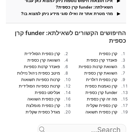
אילו תוצאות חיפוש נוספות ניתן למצוא כאן עבור
השאילתה: funder קרן כספית?
מהי מטרת אתר זה ואילו סוגי מידע ניתן למצוא בו?
וגם תמצאו בדף זה תמונות העונות על שאילתת החיפוש.
באתר זה תוכלו למצוא מידע ותוצאות חיפוש עבור חיפושים
פופולריים.
החיפושים הקשורים לשאילתא: funder קרן
כספית
קרן כספית
קרן כספית הסולידית
פאנדר קרן כספית
השוואה קרן כספית
השוואת קרנות כספיות
פאנדר קרנות כספיות
השוואת קרן כספית
מיטב כספית ניהול נזילות
קרן כספית דולרית
קרנות כספיות תשואות
קרן נאמנות כספית
קרנות כספיות הסולידית
funder קרן כספית
אנליסט כספית
מה זה קרן כספית
קרן כספית השוואה
קרן כספית שקלית
קרן כספית מומלצת
קרן כספית תשואה
מגדל כספית שקלית
Search
for: