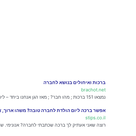
ברכות ואיחולים בנושא לחברה
brachot.net
נמצאו 151 ברכות ; מהו חבר? ; מאז הגן אנחנו ביחד – ליום הולדת של חברה הכי טובה ; יום הולדת לחברה טובה ; תודה על רגעים נפלאים – ברכה לחברה טובה.
אפשר ברכה ליום הולדת לחברה טובה? משהו ארוך, א
stips.co.il
רוצה שאני אעתיק לך ברכה שכתבתי לחברה? אנונימי. שואל