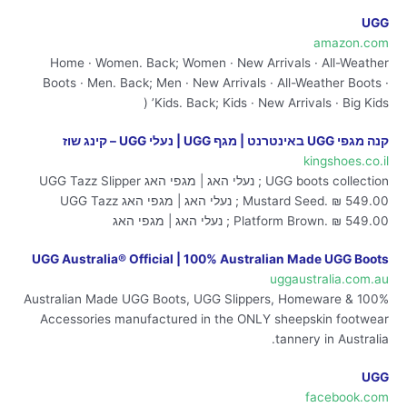
UGG
amazon.com
Home · Women. Back; Women · New Arrivals · All-Weather
Boots · Men. Back; Men · New Arrivals · All-Weather Boots ·
Kids. Back; Kids · New Arrivals · Big Kids’ (
קנה מגפי UGG באינטרנט | מגף UGG | נעלי UGG – קינג שוז
kingshoes.co.il
UGG boots collection ; נעלי האג | מגפי האג UGG Tazz Slipper
Mustard Seed. ₪ 549.00 ; נעלי האג | מגפי האג UGG Tazz
Platform Brown. ₪ 549.00 ; נעלי האג | מגפי האג
UGG Australia® Official | 100% Australian Made UGG Boots
uggaustralia.com.au
100% Australian Made UGG Boots, UGG Slippers, Homeware &
Accessories manufactured in the ONLY sheepskin footwear
tannery in Australia.
UGG
facebook.com