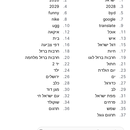
ישראל
2026
2029
2028
funny
byd
nike
google
ugg
translate
אוכל
איקאה
איש
בית
דגל ישראל
דפי צביעה
חיות
חרבות ברזל
חרבות ברזל לוגו
חרבות ברזל מלחמה
חתול
יד 2
יום הולדת
ילד
ים
ירושלים
כדורגל
כלב
לב
מגן דוד
מפת ישראל
עם ישראל חי
פרחים
שוקולד
שמש
תרגום
תרגום גוגל
Search
for: