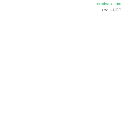
terminalx.com
UGG – האג.