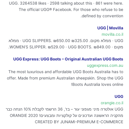
UGG. 3264538 likes · 2598 talking about this · 861 were here.
The official UGG® Facebook. For those who refuse to be
defined by convention.
UGG | Movilla
movilla.co.il
UGG · ממלא מקום. UGG SLIPPERS. ₪650.00 ₪325.00 · ממלא
מקום · WOMEN’S SLIPPER. ₪529.00 · UGG BOOTS. ₪849.00.
UGG Express: UGG Boots – Original Australian UGG Boots
uggexpress.com.au
The most luxurious and affordable UGG Boots Australia has to
offer. Made from premium Australian sheepskin. Shop the UGG
Boots Australia loves online!
UGG
orangie.co.il
UGG אולטרה מיני מגפוני עור – בז’, 36 הרשמי לקבלת 10% הנחה כבר
מהקניה הראשונה ועדכונים על קולקציות ומבצעים! ORANGIE 2020
CREATED BY JUNAMI-PREMIUM E-COMMERCE