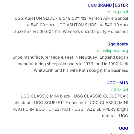
UGG BRAND | ESTER
esterg.co.il
Ashton Ankle Sandal. מחיר549.00 ₪ · UGG ASHTON SLIDE.
מחיר549.00 ₪ · UGG ASHTON SLIDE. מחיר549.00 ₪ ·
Women’s cozetta curly – chestnut. מחיר500.00 ₪ · Tazzlita.
Ugg boots
en.wikipedia.org
Shoe manufacturer Hide & Feet in Newquay, England began
manufacturing sheepskin boots in 1973, and in 1990 Nick
Whitworth and his wife Kath bought the business
UGG – M13
m13.co.il
UGG CLASSIC MINI black · UGG CLASSIC CLOUDPEAK
chestnut · UGG SCUFFETTE chestnut · UGG CLASSIC MINI
PLATFORM BOOT CHESTNUT · UGG TAZZ SLIPPERS bright
natural · UGG
UGG