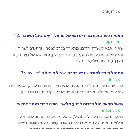
srugim.co.il
באמית כפר בתיה נפרדים משאול מויאל: “איש בעל נפש גדולה”
srugim.co.il
שָׁאוּל, אֲבָא לְעֲשָׂרָה יְלָדִים, מִתְגּוֹרֵר בְּקַרְנִי שׁוֹמְרוֹן וְהִתְנַדֵּב לְשֵׁרוּת
הַמִּילּוּאִים. מְנַהֵל בֵּית הַסֵּפֶר, הָרַב יוֹנִי בֶּרְלִין, סִפֵּר שֶׁשָׁאוּל הָיָה מוֹרֶה
מְעֻרָךְ בַּמַּדָּעוֹת שֶׁלִּימֵּד בְּמֶשֶׁךְ.
המנהל סופד למורה שנפל בקרב: שאול מויאל הי”ד – ערוץ 7
inn.co.il
הרב יוני ברלין, מנהל בית הספר אמית כפר בתיה ברעננה, הספיד את
שאול מויאל ז”ל, מורה בבית הספר שנפל בקרבות בדרום לבנון.
שאול מויאל נפל בדרום לבנון; מלאכי יהודה הררי נפטר מפצעיו
maariv.co.il
בתקרית שבה נפל רס”ם (מיל’) שאול מויאל, נהרגו חמישה חיילי
מילואים וחמישה נוספים נפצעו באורח קשה, בעוד תשעה נפצעו