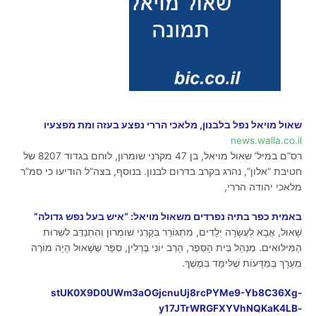
שאול מויאל נפל בלבנון, מלאכי הררי נפצע בעזה ומת מפצעיו
news.walla.co.il
רס”ם במיל’ שאול מויאל, בן 47 מקרני שומרון, לוחם בגדוד 8207 של
חטיבת “אלון”, נהרג בקרב בדרום לבנון. בנוסף, בצה”ל הודיעו כי סמ”ר
מלאכי יהודה הררי,
באמית כפר בתיה נפרדים משאול מויאל: “איש בעל נפש גדולה”
שָׁאוּל, אֲבָא לְעֲשָׂרָה יְלָדִים, מִתְגּוֹרֵר בְּקַרְנִי שׁוֹמְרוֹן וְהִתְנַדֵּב לְשֵׁרוּת
הַמִּילּוּאִים. מְנַהֵל בֵּית הַסֵּפֶר, הָרַב יוֹנִי בֶּרְלִין, סִפֵּר שֶׁשָׁאוּל הָיָה מוֹרֶה
מְעֻרָךְ בַּמַּדָּעוֹת שֶׁלִּימֵּד בְּמֶשֶׁךְ.
stUK0X9D0UWm3aOGjcnuUj8rcPYMe9-Yb8C36Xg-
y17JTrWRGFXYVhNQKaK4LB-