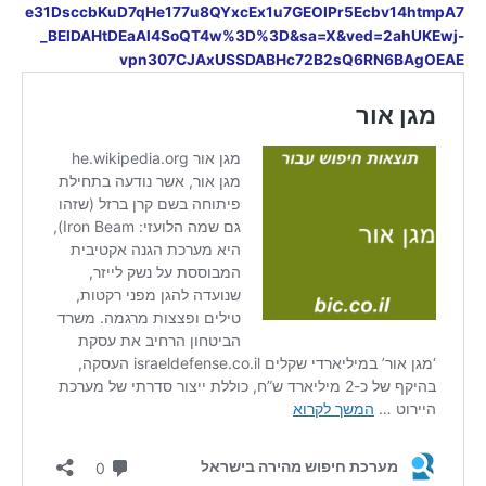
e31DsccbKuD7qHe177u8QYxcEx1u7GEOIPr5Ecbv14htmpA7
_BElDAHtDEaAl4SoQT4w%3D%3D&sa=X&ved=2ahUKEwj-
vpn307CJAxUSSDABHc72B2sQ6RN6BAgOEAE