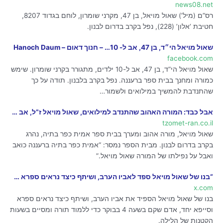
news08.net
רס”ם (מיל’) שאול מויאל, בן 47, מקרני שומרון, לוחם בגדוד 8207,
חטיבת ‘אלון’ (228), נפל בקרב בדרום לבנון.
שאול מויאל הי״ד, בן 47, אב ל- 10… – חנוך דאום – Hanoch Daum
facebook.com
שאול מויאל הי”ד, בן 47, אב ל-10 ילדים, מתגורר בקרני שומרון. שימש
כמורה ומחנך בבית ספר ברעננה. נפל בקרב בלבנון. תודה על כך
שהתנדבת להמשיך במילואים ולשמור…
אבל כבד: המורה האהוב שהתנדב למילואים, שאול מויאל ז”ל, אב …
tzomet-ran.co.il
שאול מויאל, מורה אהוב ומערך בבית ספר אמית כפר בתיה, נהרג
בקרב בדרום לבנון. מבית הספר נמסר: “אמית כפר בתיה ברעננה כואב
ואבל על נפילתו של המורה שאול מויאל.”
“בנו של שאול מויאל ספד לאביו הערב, ושיתף כיצד נראים ספרא …
x.com
בנו של שאול מויאל הספיד את אביו הערב, ושיתף כיצד נראים ספרא
וסייפא יחד, אדם שקם בשעה 4 בבוקר כדי ללמוד תורה ומסיים בשעות
הקטנות של הלילה.