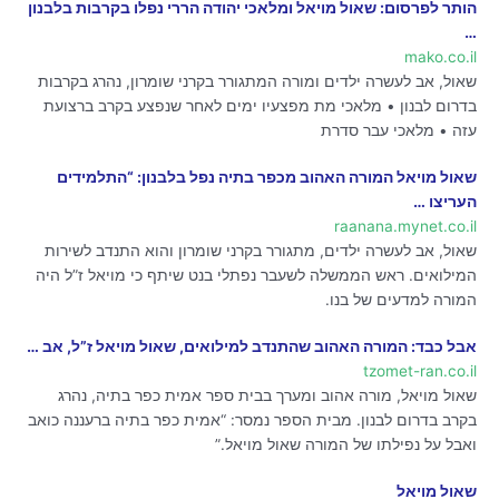
הותר לפרסום: שאול מויאל ומלאכי יהודה הררי נפלו בקרבות בלבנון
…
mako.co.il
שאול, אב לעשרה ילדים ומורה המתגורר בקרני שומרון, נהרג בקרבות
בדרום לבנון • מלאכי מת מפצעיו ימים לאחר שנפצע בקרב ברצועת
עזה • מלאכי עבר סדרת
שאול מויאל המורה האהוב מכפר בתיה נפל בלבנון: “התלמידים
העריצו …
raanana.mynet.co.il
שאול, אב לעשרה ילדים, מתגורר בקרני שומרון והוא התנדב לשירות
המילואים. ראש הממשלה לשעבר נפתלי בנט שיתף כי מויאל ז”ל היה
המורה למדעים של בנו.
אבל כבד: המורה האהוב שהתנדב למילואים, שאול מויאל ז”ל, אב …
tzomet-ran.co.il
שאול מויאל, מורה אהוב ומערך בבית ספר אמית כפר בתיה, נהרג
בקרב בדרום לבנון. מבית הספר נמסר: “אמית כפר בתיה ברעננה כואב
ואבל על נפילתו של המורה שאול מויאל.”
שאול מויאל