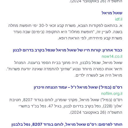
התשפ”ה (26 באוקטובר 2024).
שאול מויאל
idf.il
א. בהתאם לפקודות הצבא, משרת קבע זכאי ל-30 ימי חופשת מחלה
בשנה. לעניין זה, “חופשת מחלה” היא התקופה (בימים) שבה נעדר
משרת קבע מיחידתו, לפי הוראת רופא.
כבוד אחרון: קורות חייו של שאול מויאל שנפל בקרב בדרום לבנון
now14.co.il
שאול מויאל, שנפל בלבנון, היה מחנך בבית הספר ברעננה. המנהל
תיאר אותו כמורה מיוחד וצנוע “שחינך להתמדה שאינה יודעת פשרות”.
מויאל היה אב לעשרה ילדים.
רס”ם (במיל’) שאול מויאל ז”ל – עמוד הנצחה וזיכרון
noflim.org.il
רס”ם (במיל’) שאול מויאל, מקרני שומרון, לוחם בגדוד 8207, חטיבת
‘אלון’ (228), נפל בקרב בדרום לבנון, בגיל 47. נפל בכ”ד בתשרי
התשפ”ה (26 באוקטובר 2024).
הותר לפרסום: רס”ם שאול מויאל, לוחם בגדוד 8207, נפל בלבנון