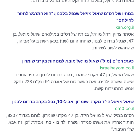
באורח בינוני וקל, בעקבות ההתקלות עם מחבלים בדרום.
בנותיו של רס”ם שאול מויאל שנפל בלבנון: “הוא התרגש לחזור
להילחם”
kan.org.il
אסתר צדוק ורחל מויאל, בנותיו של רס”ם במילואים שאול מויאל, בן
47, שנפל בדרום לבנון, שוחחו היום (שני) בכאן רשת ב על אביהן,
שהתרגש לשוב לשירות.
כעת: רס”ם (מיל’) שאול מויאל מובא למנוחות בקרני שומרון
israelhayom.co.il
שאול מויאל, בן 47 מקרני שומרון, נהרג בדרום לבנון והותיר אחריו
אישה ועשרה ילדים. זאת כאשר כוח של אוגדה 91 וצק”ח 228 נתקל
אמש בהתנגדות קשה.
שאול מויאל הי”ד מקרני שומרון, אב ל-10, נפל בקרב בדרום לבנון
ch10.co.il
רס”ם במיל’ שאול מויאל הי”ד, בן 47 מקרני שומרון, לוחם בגדוד 8207,
הותיר אחריו את אשתו סמדר ועשרה ילדים • בתו אסתר: “כן, זה אבא
שלי הגיבור.”