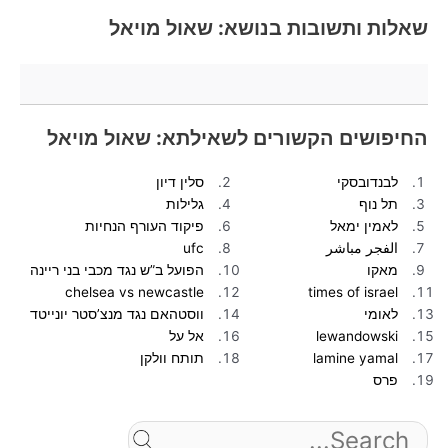
שאלות ותשובות בנושא: שאול מויאל
החיפושים הקשורים לשאילתא: שאול מויאל
לבנדובסקי
סלין דיון
תל נוף
גלילות
לאמין ימאל
פיקוד העורף הנחיות
الفجر مباشر
ufc
מאקו
הפועל ב”ש נגד מכבי בני ריינה
chelsea vs newcastle
times of israel
לאומי
ווסטהאם נגד מנצ’סטר יונייטד
lewandowski
אל על
lamine yamal
תותח וולקן
פרס
Search
for: