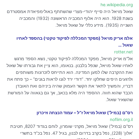
he.wikipedia.org
שאול מויאל היה סייף יהודי-מצרי שהשתתף באולימפיאדת אמסטרדם
בשנת 1928. הוא היה אלוף המכביה הראשונה (1932) והמכביה
השנייה (1935). מידע כללי על שאול מויאל.
אלמ אריק מויאל (מפקד המכללה לפיקוד טקטי) בהספד לאחיו
שאול …
rotter.net
אל”מ אריק מויאל, מפקד המכללה לפיקוד טקטי, נשא הספד מרגש
לאחיו שאול מויאל, שנפל בלבנון. בנאומו, הוא ציין את גבורתו של שאול
ואת ההקרבה שלו למען המדינה. הוא התייחס לזכרונות משותפים
ולרגעים היפים שחלקו יחד. “דודי ירד לגנו לראות בגנים” – כך פתח את
דבריו, והמשיך לתאר את הקשר העמוק שהיה ביניהם ואת האובדן
הכבד שהוא חווה. ההספד היה מלא בכאב, אך גם בגאווה על המורשת
שהשאיר שאול.
רס”ם (במיל’) שאול מויאל ז”ל – עמוד הנצחה וזיכרון
noflim.org.il
רס”ם (במיל’) שאול מויאל, מקרני שומרון, לוחם בגדוד 8207, חטיבת
‘אלון’ (228), נפל בקרב בדרום לבנון, בגיל 47. נפל בכ”ד בתשרי