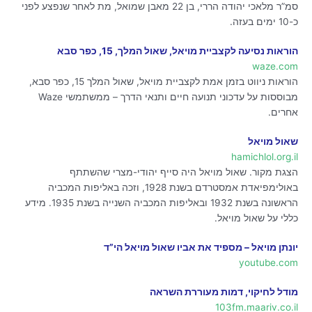
סמ”ר מלאכי יהודה הררי, בן 22 מאבן שמואל, מת לאחר שנפצע לפני
כ-10 ימים בעזה.
הוראות נסיעה לקצביית מויאל, שאול המלך, 15, כפר סבא
waze.com
הוראות ניווט בזמן אמת לקצביית מויאל, שאול המלך 15, כפר סבא,
מבוססות על עדכוני תנועה חיים ותנאי הדרך – ממשתמשי Waze
אחרים.
שאול מויאל
hamichlol.org.il
הצגת מקור. שאול מויאל היה סייף יהודי-מצרי שהשתתף
באולימפיאדת אמסטרדם בשנת 1928, וזכה באליפות המכביה
הראשונה בשנת 1932 ובאליפות המכביה השנייה בשנת 1935. מידע
כללי על שאול מויאל.
יונתן מויאל – מספיד את אביו שאול מויאל הי”ד
youtube.com
מודל לחיקוי, דמות מעוררת השראה
103fm.maariv.co.il