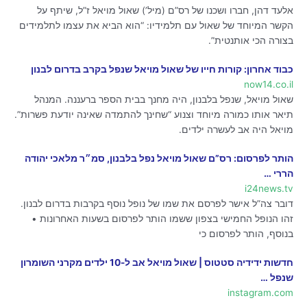
אלעד דהן, חברו ושכנו של רס”ם (מיל’) שאול מויאל ז”ל, שיתף על
הקשר המיוחד של שאול עם תלמידיו: “הוא הביא את עצמו לתלמידים
בצורה הכי אותנטית”.
כבוד אחרון: קורות חייו של שאול מויאל שנפל בקרב בדרום לבנון
now14.co.il
שאול מויאל, שנפל בלבנון, היה מחנך בבית הספר ברעננה. המנהל
תיאר אותו כמורה מיוחד וצנוע “שחינך להתמדה שאינה יודעת פשרות”.
מויאל היה אב לעשרה ילדים.
הותר לפרסום: רס”ם שאול מויאל נפל בלבנון, סמ״ר מלאכי יהודה
הררי …
i24news.tv
דובר צה”ל אישר לפרסם את שמו של נופל נוסף בקרבות בדרום לבנון.
זהו הנופל החמישי בצפון ששמו הותר לפרסום בשעות האחרונות •
בנוסף, הותר לפרסום כי
‎חדשות ידידיה סטטוס‎ | ‎שאול מויאל אב ל-10 ילדים מקרני השומרון
שנפל …
instagram.com