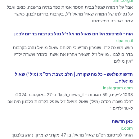
amit.org.il
אבל על המורה שנפל בבית הספר אמית כפר בתיה ברעננה. כואב ואבל
על נפילתו של המורה שאול מויאל ז”ל, בקרבות בדרום לבנון, כאשר
עמד בגבורה במשימתו.
הותר לפרסום: הלוחם שאול מויאל ז”ל נפל בקרבות בדרום לבנון
kipa.co.il
ראש מועצת קרני שומרון הודיע כי הלוחם שאול מויאל נהרג בקרבות
בדרום לבנון. מויאל ז”ל השאיר אחריו את אשתו סמדר ועשרת ילדיו.
“אין מילים
‎חדשות פלאש – כל מה שקורה.‎ | ‎הלב נשבר: רס״מ (מיל׳) שאול
מויאל ז …
instagram.com
1038 לייקים, 59 תגובות – flash_news_il ב-27 באוקטובר 2024:
“הלב נשבר: רס”מ (מיל’) שאול מויאל ז”ל שנפל בקרבות בלבנון היה אב
ל-10 ילדים.”
כאן חדשות
x.com
הותר לפרסום: רס”ם שאול מויאל, בן 47 מקרני שומרון, נהרג בלבנון;