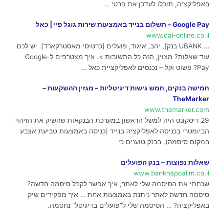
באפליקציה, תוכלו לעדכן את פרטי …
Google Pay – תשלום בנייד באמצעות שירות גוגל פיי | כאל
www.cal-online.co.il
… UBANK בנק], יהב, איגוד, פועלים [כרטיסי מאסטרקארד]. יש לכם
עוד שאלות? מצוין, הנה כל התשובות >. איך מצטרפים ל-Google
Pay? פשוט וקל – נכנסים לאפליקציית כאל …
חמישה בנקים, חמש גישות דיגיטליות – מגזין ההשקעות –
TheMarker
www.themarker.com
29 דיסקונט היה למשל הראשון במערכת הבנקאות שהשיק את הזיהוי
הביומטרי בכניסה לאפליקציה בנייד (כניסה באמצעות טביעת אצבע
במקום סיסמה). בבנק טוענים כי
שאלות נפוצות – בנק הפועלים
www.bankhapoalim.co.il
שכחתי את הסיסמה שלי לאתר, איך אפשר לקבל סיסמה חדשה?
סיסמה חדשה לאתר ניתנת באמצעות אחת … איך מפקידים שיק
באפליקציה? … הסיסמה שלי ל”פועלים בדיגיטל” נחסמה.