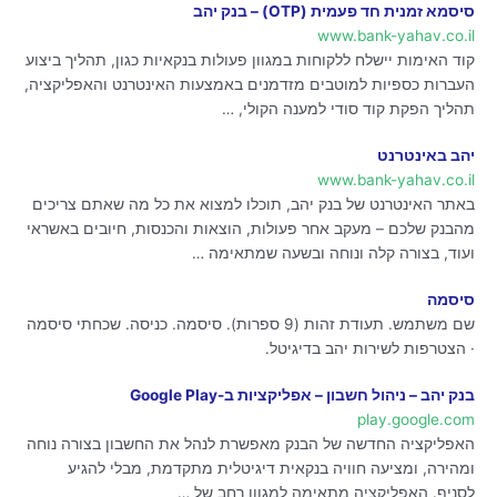
סיסמא זמנית חד פעמית (OTP) – בנק יהב
www.bank-yahav.co.il
קוד האימות יישלח ללקוחות במגוון פעולות בנקאיות כגון, תהליך ביצוע
העברות כספיות למוטבים מזדמנים באמצעות האינטרנט והאפליקציה,
תהליך הפקת קוד סודי למענה הקולי, …
יהב באינטרנט
www.bank-yahav.co.il
באתר האינטרנט של בנק יהב, תוכלו למצוא את כל מה שאתם צריכים
מהבנק שלכם – מעקב אחר פעולות, הוצאות והכנסות, חיובים באשראי
ועוד, בצורה קלה ונוחה ובשעה שמתאימה …
סיסמה
שם משתמש. תעודת זהות (9 ספרות). סיסמה. כניסה. שכחתי סיסמה
· הצטרפות לשירות יהב בדיגיטל.
בנק יהב – ניהול חשבון – אפליקציות ב-Google Play
play.google.com
האפליקציה החדשה של הבנק מאפשרת לנהל את החשבון בצורה נוחה
ומהירה, ומציעה חוויה בנקאית דיגיטלית מתקדמת, מבלי להגיע
לסניף. האפליקציה מתאימה למגוון רחב של …