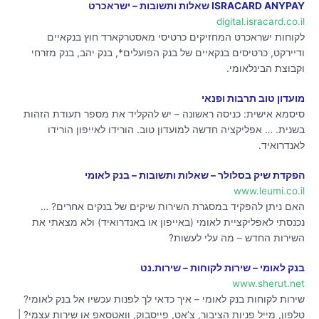
ISRACARD ANYPAY שאלות ותשובות – ישראכרט
digital.isracard.co.il
לקוחות ישראכרט המחזיקים כרטיסי מאסטרקארד חוץ בנקאיים
ודיירקט, כרטיסים בנקאיים של בנק הפועלים*, בנק יהב, בנק מזרחי
וקבוצת הבינלאומי.
מועדון טוב תרבות ופנאי
סיסמא אישית: כניסה ראשונה – יש להקליד את מספר תעודת הזהות
בשנית. … אפליקציה חדשה למועדון טוב. הורידו לאייפון הורידו
לאנדרואיד.
הפקדת שיק בסלולר – שאלות ותשובות – בנק לאומי
www.leumi.co.il
האם ניתן להפקיד במסגרת השירות שיקים של בנקים אחרים? …
נכנסתי לאפליקציית לאומי (באייפון או באנדרואיד) ולא מצאתי את
השירות החדש – מה עלי לעשות?
בנק לאומי – שירות לקוחות – שירות.נט
www.sherut.net
שירות לקוחות בנק לאומי – איך כדאי לך לפנות עכשיו אל בנק לאומי?
טלפון, מייל פניות הציבור, צ’אט, פייסבוק, וואטסאפ או שירות עצמי? |