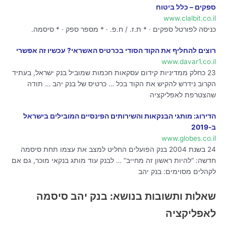
ספקים – כלל ביטוח
www.clalbit.co.il
כניסה לפורטל ספקים · * ת.ז. / ח.פ. · * מספר ספק · * סיסמה.
רוצים להחליף את הקוד הסודי בכרטיס האשראי? עכשיו זה אפשרי
www.davar1.co.il
23 כחלק ממדיניות קידום עסקאות חכמות שמוביל בנק ישראל, בעתיד
הקרוב נידרש להקיש את הקוד בכל … כרטיס של בנק יהב … תודה
שהצטרפת לאפליקציה
הדירוג: מותגי הבנקאות והשירותים הפינסיים המובילים בישראל
ב-2019
www.globes.co.il
24 בשנת 2004 בנק הפועלים החליט למצב את עצמו תחת סיסמה
חדשה: “להיות ראשון זה מחייב” … לבנק עוד מותג בנקאי מוכר, גם אם
לקהלים מסוימים: בנק יהב
שאלות ותשובות בנושא: בנק יהב סיסמה
לאפליקציה