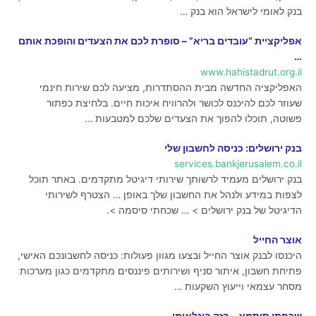
בנק לאומי לישראל הוא בנק …
אפליקציית “עובדים בריא” – סופרת לכם את הצעדים והופכת אותם
…
www.hahistadrut.org.il
האפליקציה החדשה מבית ההסתדרות, מציעה לכם שירות חינמי
שעוזר לכם להיכנס לכושר ולהרוויח איכות חיים. בלחיצת כפתור
פשוטה, תוכלו להפוך את הצעדים שלכם למטבעות …
בנק ירושלים: כניסה לחשבון שלי
services.bankjerusalem.co.il
בנק ירושלים מעמיד לרשותך שירותי דיגיטל מתקדמים. באתר תוכל
לצפות במידע ולנהל את החשבון שלך באופן … הצטרף לשירותי
הדיגיטל של בנק ירושלים > … שכחתי סיסמה >.
אוצר החייל
היכנסו לבנק אוצר החייל ובצעו מגוון פעולות: כניסה לחשבונכם האישי,
פתיחת חשבון, איתור סניף ושירותים פיננסים מתקדמים כגון מערכות
מסחר עצמאי וייעוץ השקעות …