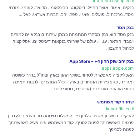
intercom.riseup.co.il
בנקים: איגוד. אוצר החייל. דיסקונט. הבינלאומי. הדואר. לאומי. מזרחי.
מסד. מרכנתיל. פועלים. פאגי. פפר. יהב. חברות אשראי: כאל …
בנק מסד
בנק מסד הוא בנק מסחרי המתמחה במתן שירותים בנקאיים למורים
ועובדי הוראה: עו. … עולם של שירותי בנקאות דיגיטליים. אפליקציה
לניהול החשבון.
בנק יהב שוק ההון 4‏+ – App Store
apps.apple.com
האפליקציה מאפשרת לסחור בשוקי ההון בארץ ובחו”ל בדרך פשוטה
ומהירה, כגון: ניירות הנסחרים בארץ – כלל המוצרים, לרבות תמיכה
בסוגי הוראות מורכבות (אייסברג, סטופ לוס).
שחזור קוד משתמש
kupot.fibi.co.il
לא קיים בחשבון מספר טלפון נייד למשלוח סיסמה חד פעמית. לעדכון
פרטים באפשרותך לפנות לסניף. קוד המשתמש אינו פעיל באפשרותך
לפנות לסניפך.