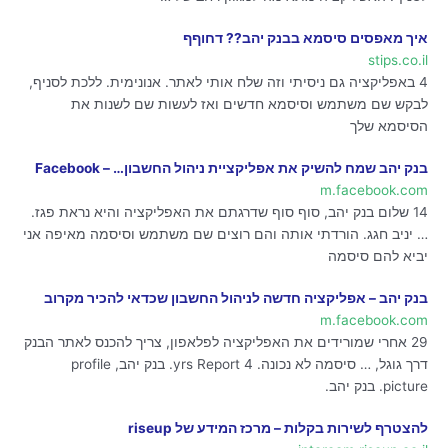
איך מאפסים סיסמא בבנק יהב?? דחוףף
stips.co.il
4 באפליקציה גם ניסיתי וזה שלח אותי לאתר. אנונימית. ללכת לסניף,
לבקש שם משתמש וסיסמא חדשים ואז לעשות שם לשנות את
הסיסמא שלך
בנק יהב שמח להשיק את אפליקציית ניהול החשבון… – Facebook
m.facebook.com
14 שלום בנק יהב, סוף סוף שדרגתם את האפליקציה והיא נראת פגז.
… יניב חגג. הורדתי אותה והם רוצים שם משתמש וסיסמה מאיפה אני
יביא להם סיסמה
בנק יהב – אפליקציה חדשה לניהול החשבון שכדאי להכיר מקרוב
m.facebook.com
29 אחרי שמורידים את האפליקציה לפלאפון, צריך להכנס לאתר הבנק
דרך גוגל, … סיסמה לא נכונה. 4 yrs Report. בנק יהב, profile
picture. בנק יהב.
להצטרף לשירות בקלות – מרכז המידע של riseup