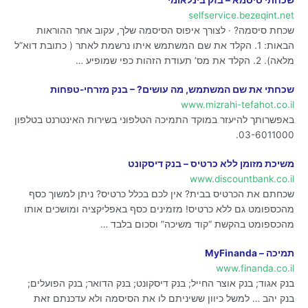
שכחתי סיסמא – בזק בינלאומי
selfservice.bezeqint.net
שכחת סיסמה? · לצורך איפוס הסיסמה שלך, עקוב אחר ההוראות
הבאות: 1. הקלד את שם המשתמש איתו נרשמת לאתר ( כתובת דוא”ל
מלאה). 2. הקלד את מס’ תעודת הזהות כפי שמופיע …
שכחתי את שם המשתמש, מה עושים? – בנק מזרחי-טפחות
www.mizrahi-tefahot.co.il
באפשרותך להיעזר במוקד התמיכה הטלפוני בשירות האינטרנט בטלפון
​03-6011000.
משיכת מזומן ללא כרטיס – בנק דיסקונט
www.discountbank.co.il
שכחתם את הכרטיס בבית? אין לכם בכלל כרטיס? ניתן למשוך כסף
מהכספומט גם ללא כרטיס! מזמינים כסף באפליקציה ומושכים אותו
מהכספומט בהקשת “קוד משיכה” וסכום בלבד …
תמיכה – MyFinanda
www.finanda.co.il
בנק אגוד; בנק אוצר החייל; בנק דיסקונט; בנק הדואר; בנק הפועלים;
בנק יהב … למשל כיוון ששיניתם לו את הסיסמה ולא עדכנתם זאת