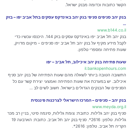
הקשר כתובות וכדומה מבנק ישראל.
בנק יהב סניפים סניפי בנק יהב באינדקס עסקים בתל אביב יפו – בזק
…
www.b144.co.il
בנק יהב תל אביב יפו באינדקס עסקים בזק 144. היכנסו עכשיו כדי
לקבל מידע מקיף על בנק יהב תל אביב יפו סניפים – מיקום מדויק,
שעות פתיחה ומספרי טלפון.
שעות פתיחה בנק יהב איכילוב, תל אביב – יפו
il.bankopenhours.com
התשובה הטובה ביותר לשאלה מהם שעות הפתיחה של בנק יהב סניף
איכילוב. יש במערכת את שעות הפתיחה ואמצעי יצירת קשר עם כל
הסניפים של הבנקים הגדולים בישראל. חשוב לשים לב …
בנק יהב – סניפים – המרכז הישראלי לצרכנות פיננסית
www.meyda.org.il
סניף בנק יהב גלילות. כתובת: צומת גלילות, סינמה סיטי, בניין רב מכר
גלילות. טלפון: 2616*. סניף בנק יהב תל אביב. כתובת: הארבעה 19
הקריה תל אביב. טלפון: 2616*.