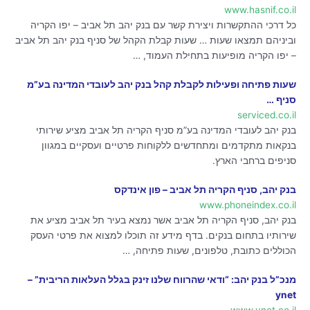
www.hasnif.co.il
כל דרכי ההתקשרות ויצירת קשר עם בנק יהב תל אביב – יפו הקריה
וביניהם תמצאו שעות … שעות קבלת הקהל של סניף בנק יהב תל אביב
– יפו הקריה מופיעות בתחילת העמוד, …
שעות פתיחה ופעילות לקבלת קהל בנק יהב לעובדי המדינה בע”מ
סניף …
serviced.co.il
בנק יהב לעובדי המדינה בע”מ סניף הקריה תל אביב מציע שירותי
בנקאות מתקדמים ומתחדשים ללקוחות פרטיים ועסקיים במגוון
סניפים ברחבי הארץ.
בנק יהב, סניף הקריה תל אביב – פון אינדקס
www.phoneindex.co.il
בנק יהב, סניף הקריה תל אביב אשר נמצא בעיר תל אביב מציע את
שירותיו בתחום בנקים. בדף מידע זה תוכלו למצוא את פרטי העסק
הכוללים כתובת, טלפונים, שעות פתיחה, …
מנכ”ל בנק יהב: “ודאי שהרווח שלנו זינק בגלל העלאות הריבית” –
ynet
www.ynet.co.il