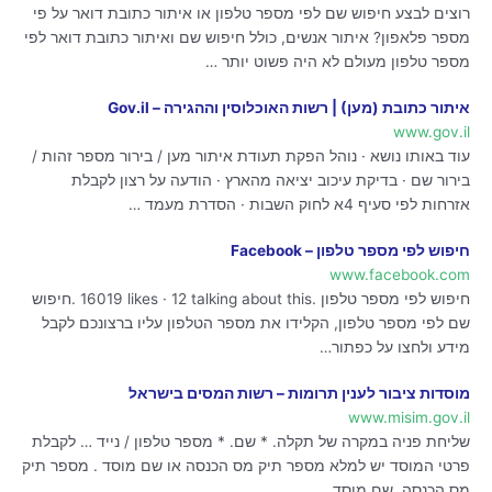
רוצים לבצע חיפוש שם לפי מספר טלפון או איתור כתובת דואר על פי
מספר פלאפון? איתור אנשים, כולל חיפוש שם ואיתור כתובת דואר לפי
מספר טלפון מעולם לא היה פשוט יותר …
איתור כתובת (מען) | רשות האוכלוסין וההגירה – Gov.il
www.gov.il
עוד באותו נושא · נוהל הפקת תעודת איתור מען / בירור מספר זהות /
בירור שם · בדיקת עיכוב יציאה מהארץ · הודעה על רצון לקבלת
אזרחות לפי סעיף 4א לחוק השבות · הסדרת מעמד …
חיפוש לפי מספר טלפון – Facebook
www.facebook.com
חיפוש לפי מספר טלפון‎. 16019 likes · 12 talking about this. ‎חיפוש
שם לפי מספר טלפון, הקלידו את מספר הטלפון עליו ברצונכם לקבל
מידע ולחצו על כפתור…
מוסדות ציבור לענין תרומות – רשות המסים בישראל
www.misim.gov.il
שליחת פניה במקרה של תקלה. * שם. * מספר טלפון / נייד … לקבלת
פרטי המוסד יש למלא מספר תיק מס הכנסה או שם מוסד . מספר תיק
מס הכנסה. שם מוסד …