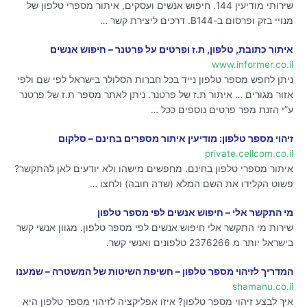
שירותי מודיעין 144. חיפוש אנשים ועסקים, איתור מספרי טלפון של
מנויי בזק ופרסום ב-B144. דרכים ליצירת קשר …
איתור כתובת, טלפון, ת.ז ופרטים על פרטנר – חיפוש אנשים
www.informer.co.il
ניתן לחפש מספר טלפון נייד בכל חברות הסלולר בישראל לפי שם ולפי
אזור מגורים … איתור ת.ז של פרטנר. ניתן לאתר מספר ת.ז של פרטנר
ע”י הזנת מפר פרטים נוספים ככל …
זיהוי מספר טלפון: מודיעין איתור מספרים בחינם – סלקום
private.cellcom.co.il
איתור מספרי טלפון בחינם. מחפשים מישהו ולא יודעים לאן להתקשר?
פשוט הקלידו את השם המלא (שדה חובה) ולחצו …
מי התקשר אלי – חיפוש אנשים לפי מספר טלפון
שירות מי התקשר אלי חיפוש אנשים לפי מספר טלפון. מגוון אנשי קשר
בישראל יותר מ 2376266 טלפונים ואנשי קשר.
המדריך לזיהוי מספר טלפון – חשיפת השיטות של המשטרה – שמענו
shamanu.co.il
איך לבצע זיהוי מספר טלפון? איזו אפליקציה לזיהוי מספר טלפון היא