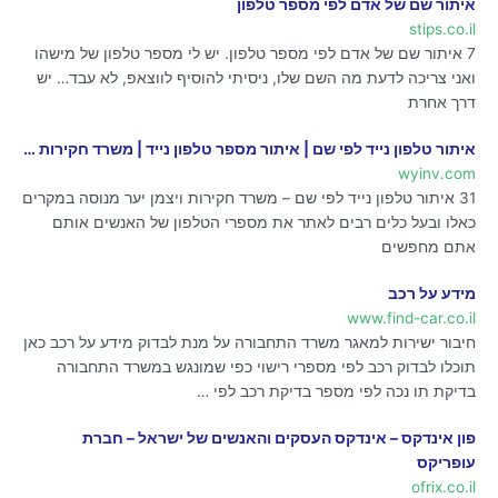
איתור שם של אדם לפי מספר טלפון
stips.co.il
7 איתור שם של אדם לפי מספר טלפון. יש לי מספר טלפון של מישהו
ואני צריכה לדעת מה השם שלו, ניסיתי להוסיף לווצאפ, לא עבד… יש
דרך אחרת
איתור טלפון נייד לפי שם | איתור מספר טלפון נייד | משרד חקירות …
wyinv.com
31 איתור טלפון נייד לפי שם – משרד חקירות ויצמן יער מנוסה במקרים
כאלו ובעל כלים רבים לאתר את מספרי הטלפון של האנשים אותם
אתם מחפשים
מידע על רכב
www.find-car.co.il
חיבור ישירות למאגר משרד התחבורה על מנת לבדוק מידע על רכב כאן
תוכלו לבדוק רכב לפי מספרי רישוי כפי שמונגש במשרד התחבורה
בדיקת תו נכה לפי מספר בדיקת רכב לפי …
פון אינדקס – אינדקס העסקים והאנשים של ישראל – חברת
עופריקס
ofrix.co.il