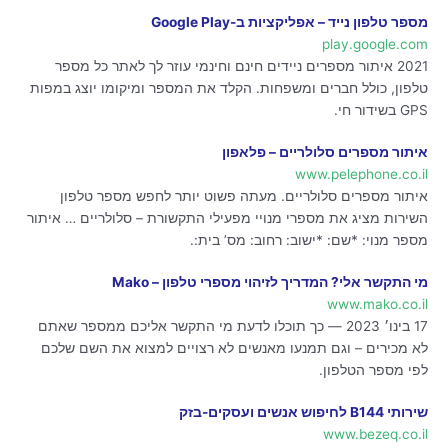
מספר טלפון נייד – אפליקציות ב-Google Play
play.google.com
2021 איתור מספרים ניידים חינם וחינמי עוזר לך לאתר כל מספר
טלפון, כולל חברים ומשפחות. הקלד את המספר ומיקומו יוצג במפות
GPS בשידור חי.
איתור מספרים סלולריים – פלאפון
www.pelephone.co.il
איתור מספרים סלולריים. מעתה פשוט יותר לחפש מספר טלפון
השירות מציג את מספרי מנויי מפעילי התקשורת – סלולריים … איתור
מספר מנוי: *שם: *ישוב: רחוב: מס’ בית:.
מי התקשר אלי? המדריך לזיהוי מספרי טלפון – Mako
www.mako.co.il
17 בינו׳ 2023 — כך תוכלו לדעת מי התקשר אליכם ממספר שאתם
לא מכירים – וגם תמנעו מאנשים לא רצויים למצוא את השם שלכם
לפי מספר הטלפון.
שירותי B144 לחיפוש אנשים ועסקים-בזק
www.bezeq.co.il