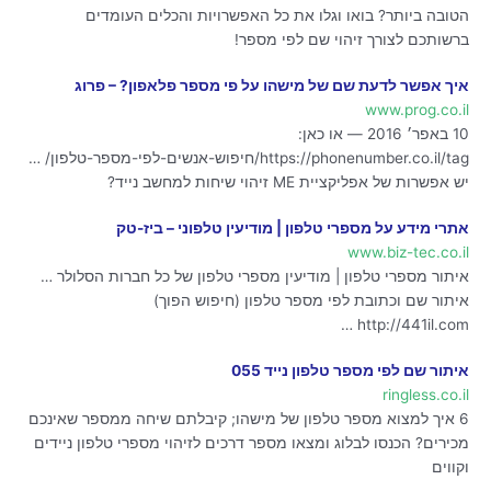
הטובה ביותר? בואו וגלו את כל האפשרויות והכלים העומדים
ברשותכם לצורך זיהוי שם לפי מספר!
איך אפשר לדעת שם של מישהו על פי מספר פלאפון? – פרוג
www.prog.co.il
10 באפר׳ 2016 — או כאן:
https://phonenumber.co.il/tag/חיפוש-אנשים-לפי-מספר-טלפון/ …
יש אפשרות של אפליקציית ME זיהוי שיחות למחשב נייד?
אתרי מידע על מספרי טלפון | מודיעין טלפוני – ביז-טק
www.biz-tec.co.il
איתור מספרי טלפון | מודיעין מספרי טלפון של כל חברות הסלולר …
איתור שם וכתובת לפי מספר טלפון (חיפוש הפוך)
http://441il.com …
איתור שם לפי מספר טלפון נייד 055
ringless.co.il
6 איך למצוא מספר טלפון של מישהו; קיבלתם שיחה ממספר שאינכם
מכירים? הכנסו לבלוג ומצאו מספר דרכים לזיהוי מספרי טלפון ניידים
וקווים