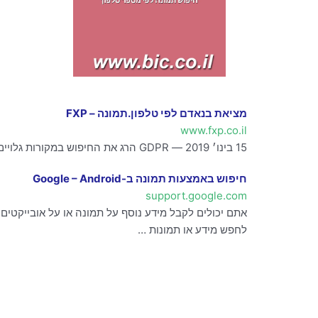
מציאת בנאדם לפי טלפון.תמונה – FXP
www.fxp.co.il
15 בינו׳ 2019 — GDPR הרג את החיפוש במקורות גלויים (OSINT), אתה יכול עדיין לנסות חיפוש בגוגל intext:”+phone-number” חיפוש בתוך קבצי אקסל
חיפוש באמצעות תמונה ב-Google – Android
support.google.com
לחפש מידע או תמונות …