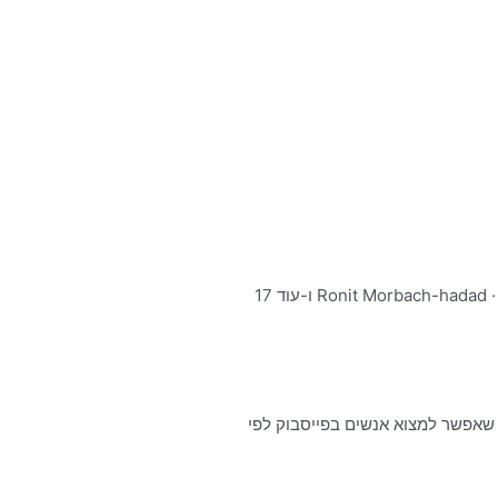
״הלוואה מהירה עד 20 אלף״ כמה מכם מקבלים הודעות כאלו? עכשיו הם התחילו גם להתקשר, חסמו את המספר 08-3750398 · Ronit Morbach-hadad ו-עוד 17
שאפשר למצוא אנשים בפייסבוק לפי