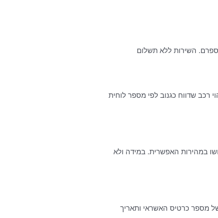
מספרם. השירות ללא תשלום
 לדואר האלקטרוני. מענה נוסף ניתן לקבל באמצעות פנייה למוקד המשטרתי בטלפון 03-5677177. … זיהוי רכב שדווח כגנוב לפי מספר לוחית
שו במהירות האפשרית. במידה ולא
במייל, בפייסבוק ובאינסטגרם. … מיום הרכישה בצירוף 4 ספרות אחרונות של מספר כרטיס האשראי ותאריך