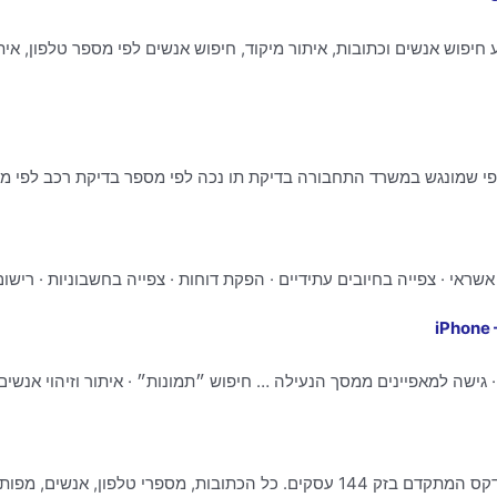
חיפוש אנשים וכתובות, איתור מיקוד, חיפוש אנשים לפי מספר טלפון, איתו
כפי שמונגש במשרד התחבורה בדיקת תו נכה לפי מספר בדיקת רכב לפי מס
ס אשראי · צפייה בחיובים עתידיים · הפקת דוחות · צפייה בחשבוניות · ריש
ישה למאפיינים ממסך הנעילה … חיפוש ״תמונות״ · איתור וזיהוי אנשים 
חפשו עסקים או בעלי מקצוע מומלצים באזור שלכם באינדקס המתקדם בזק 144 עסקים. כל הכתוב