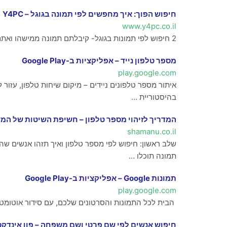
חיפוש הפוך: איך מחפשים לפי תמונה בגוגל – Y4PC
www.y4pc.co.il
2 חיפוש לפי תמונות בגוגל- קיבלתם תמונה ממישהו ואתם רוצים לקבל מידע עליה או על האובייקטים המופיעים בתוכה ? במדריך הבא נסביר כיצד לחפש לפי תמונה
מספר טלפון נייד – אפליקציות ב-Google Play
play.google.com
איתור מספר טלפונים ניידים – מיקום שיחות טלפון, עזור 
בהיסטוריית …
המדריך לזיהוי מספר טלפון – חשיפת השיטות של המ
shamanu.co.il
שלב ראשון: חיפוש לפי מספר טלפון ואיך תזהו אנשים ש
תמונה תוכלו …
‏תמונות Google – אפליקציות ב-Google Play
play.google.com
‏ הבית לכל התמונות והסרטונים שלכם, עם סידור אוטומטי ואפ
חיפוש אנשים לפי שם פרטי ושם משפחה – פון אינדקס