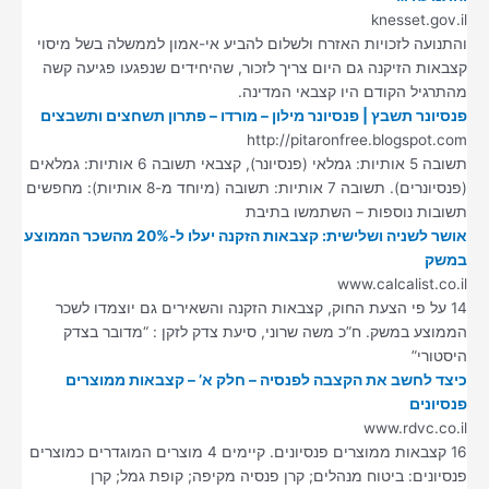
knesset.gov.il
והתנועה לזכויות האזרח ולשלום להביע אי-אמון לממשלה בשל מיסוי
קצבאות הזיקנה גם היום צריך לזכור, שהיחידים שנפגעו פגיעה קשה
מהתרגיל הקודם היו קצבאי המדינה.
פנסיונר תשבץ | פנסיונר מילון – מורדו – פתרון תשחצים ותשבצים
http://pitaronfree.blogspot.com
תשובה 5 אותיות: גמלאי (פנסיונר), קצבאי תשובה 6 אותיות: גמלאים
(פנסיונרים). תשובה 7 אותיות: תשובה (מיוחד מ-8 אותיות): מחפשים
תשובות נוספות – השתמשו בתיבת
אושר לשניה ושלישית: קצבאות הזקנה יעלו ל-20% מהשכר הממוצע
במשק
www.calcalist.co.il
14 על פי הצעת החוק, קצבאות הזקנה והשאירים גם יוצמדו לשכר
הממוצע במשק. ח”כ משה שרוני, סיעת צדק לזקן : “מדובר בצדק
היסטורי”
כיצד לחשב את הקצבה לפנסיה – חלק א’ – קצבאות ממוצרים
פנסיונים
www.rdvc.co.il
16 קצבאות ממוצרים פנסיונים. קיימים 4 מוצרים המוגדרים כמוצרים
פנסיונים: ביטוח מנהלים; קרן פנסיה מקיפה; קופת גמל; קרן