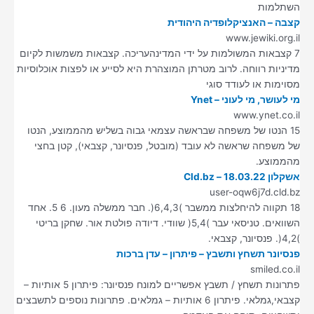
השתלמות
קצבה – האנציקלופדיה היהודית
www.jewiki.org.il
7 קצבאות המשולמות על ידי המדינהעריכה. קצבאות משמשות לקיום
מדיניות רווחה. לרוב מטרתן המוצהרת היא לסייע או לפצות אוכלוסיות
מסוימות או לעודד סוגי
מי לעושר, מי לעוני – Ynet
www.ynet.co.il
15 הנטו של משפחה שבראשה עצמאי גבוה בשליש מהממוצע, הנטו
של משפחה שראשה לא עובד (מובטל, פנסיונר, קצבאי), קטן בחצי
מהממוצע.
אשקלון 18.03.22 – Cld.bz
user-oqw6j7d.cld.bz
18 תקווה להיחלצות ממשבר )6,4,3(. חבר ממשלה מעון. 6 5. אחד
השוואים. טניסאי עבר )5,4( שוודי. דיודה פולטת אור. שחקן בריטי
)4,2(. פנסיונר, קצבאי.
פנסיונר תשחץ ותשבץ – פיתרון – עדן ברכות
smiled.co.il
פתרונות תשחץ / תשבץ אפשריים למונח פנסיונר: פיתרון 5 אותיות –
קצבאי,גמלאי. פיתרון 6 אותיות – גמלאים. פתרונות נוספים לתשבצים