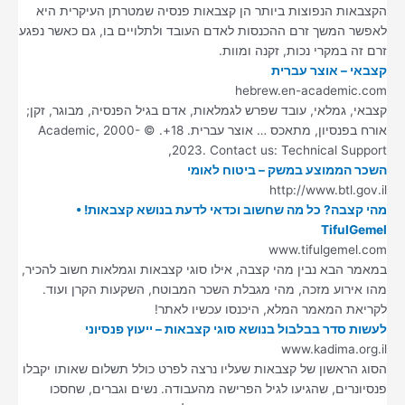
הקצבאות הנפוצות ביותר הן קצבאות פנסיה שמטרתן העיקרית היא
לאפשר המשך זרם ההכנסות לאדם העובד ולתלויים בו, גם כאשר נפגע
זרם זה במקרי נכות, זקנה ומוות.
קצבאי – אוצר עברית
hebrew.en-academic.com
קצבאי, גמלאי, עובד שפרש לגמלאות, אדם בגיל הפנסיה, מבוגר, זקן;
אורח בפנסיון, מתאכס … אוצר עברית. 18+. © Academic, 2000-
2023. Contact us: Technical Support,
השכר הממוצע במשק – ביטוח לאומי
http://www.btl.gov.il
מהי קצבה? כל מה שחשוב וכדאי לדעת בנושא קצבאות! •
TifulGemel
www.tifulgemel.com
במאמר הבא נבין מהי קצבה, אילו סוגי קצבאות וגמלאות חשוב להכיר,
מהו אירוע מזכה, מהי מגבלת השכר המבוטח, השקעות הקרן ועוד.
לקריאת המאמר המלא, היכנסו עכשיו לאתר!
לעשות סדר בבלבול בנושא סוגי קצבאות – ייעוץ פנסיוני
www.kadima.org.il
הסוג הראשון של קצבאות שעליו נרצה לפרט כולל תשלום שאותו יקבלו
פנסיונרים, שהגיעו לגיל הפרישה מהעבודה. נשים וגברים, שחסכו