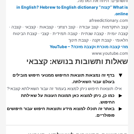
ותשחצים: תיחח את האדמה.
What is “קצוה” in English? Hebrew to English dictionary
online.
afreedictionary.com
קצב התקדמות · קצב עבודה · קצב רצחני · קצבאות · קצבאי · קצבה ·
קצבה יומית · קצבה שנתית · קצבה תמידית · קצבי · קצבת הביטוח
הלאומי · קצבת זקנה · קצבת חינוך
מהי קצבה מוכרת וקצבה מזכה? – YouTube
www.youtube.com
שאלות ותשובות בנושא: קצבאי
בדף זה נמצאות תוצאות החיפוש ממנועי חיפוש מובילים
בעולם עבור השאילתה.
אילו תוצאות חיפוש ניתן למצוא בעמוד זה עבור השאילתא קצבאי?
כמו כן, ניתן למצוא כאן תמונות העונות על שאילתת
החיפוש.
באתר זה תוכלו למצוא מידע ותוצאות חיפוש עבור חיפושים
אילו תוצאות חיפוש נוספים ניתן למצוא כאן עבור השאילתא
פופולריים.
קצבאי?
מהי מטרת אתר זה ואילו סוגי מידע ניתן למצוא בו?