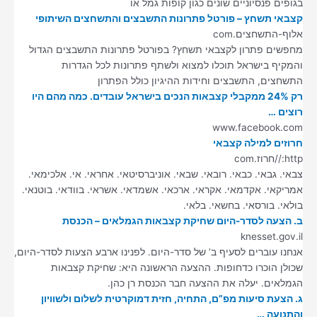
בגופים פנסיוניים שונים כגון קופות גמל או
קצבאי תשחץ – פורטל פתרונות התשבצים והתשחצים השיתופי
אלוף-התשחצים.com
מחפשים פתרון לקצבאי תשחץ? בפורטל פתרונות התשבצים הגדול
והמקיף בישראל תוכלו למצוא ולשתף פתרונות לכל הגדרות
התשחצים, התשבצים וחידות ההיגיון כולל הפתרון
רק 24% ממקבלי קצבאות הנכים בישראל עובדים. כמה מהם היו
רוצים …
www.facebook.com
חרוזים למילה קצבאי
http://חרוז.com
צבאי. גבאי. כבאי. רובאי. שבאי. אוניברסיטאי. אחראי. אי. אלכימאי.
אמריקאי. אקדמאי. אקראי. ארכאי. אשמדאי. אשראי. בוודאי. בוטנאי.
בולאי. בורסאי. בחשאי. בלאי.
ב. הצעה לסדר-היום שחיקת קצבאות הגמלאים – הכנסת
knesset.gov.il
אנחנו עוברים לסעיף ב’ של סדר-היום. לפנינו ארבע הצעות לסדר-היום,
שכולן הוכרו כדחופות. ההצעה הראשונה היא: שחיקת קצבאות
הגמלאים. יעלה את ההצעה חבר הכנסת רן כהן.
ג. הצעת סיעות מפ”ם, התחיה, חזית דמוקרטית לשלום ולשוויון
והתנועה …