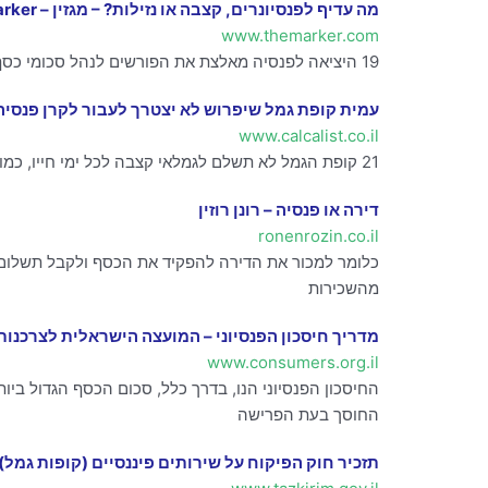
מה עדיף לפנסיונרים, קצבה או נזילות? – מגזין – TheMarker
www.themarker.com
19 היציאה לפנסיה מאלצת את הפורשים לנהל סכומי כסף גדולים ומעוררת דילמות “הוראת קבע הפוכה” (אנונה), שמוצעת בעיקר על ידי חברות הביטוח והבנקים
עמית קופת גמל שיפרוש לא יצטרך לעבור לקרן פנסיה
www.calcalist.co.il
21 קופת הגמל לא תשלם לגמלאי קצבה לכל ימי חייו, כמו בביטוח או בפנסיה, אלא תיתן לו אנונה — תשלומים חודשיים שלא יעלו על 240 חודשים (20 שנה),
דירה או פנסיה – רונן רוזין
ronenrozin.co.il
כלומר למכור את הדירה להפקיד את הכסף ולקבל תשלום ח
מהשכירות
מדריך חיסכון הפנסיוני – המועצה הישראלית לצרכנות
www.consumers.org.il
החיסכון הפנסיוני הנו, בדרך כלל, סכום הכסף הגדול ב
החוסך בעת הפרישה
תזכיר חוק הפיקוח על שירותים פיננסיים (קופות גמל)(