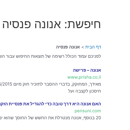
חיפשת: אנונה פנסיה
דף הבית
אנונה פנסיה
לפניכם עמוד הכולל רשימה של תוצאות החיפוש עבור השאילת
אנונה – פרישה
www.prisha.co.il
חיסכון לקצבה ועל
האם אנונה היא דרך טובה כדי להגדיל את פנסיית הזקנ
pensuni.com
20 בנוסף, אנונה מנטרלת את החשש של החוסך שהוא ימות והכספים ישארו בידי חברת הביטוח (או קרן הפנסיה). במקרה זה, האנונה תיפסק והיורשים יקבלו את יתרת