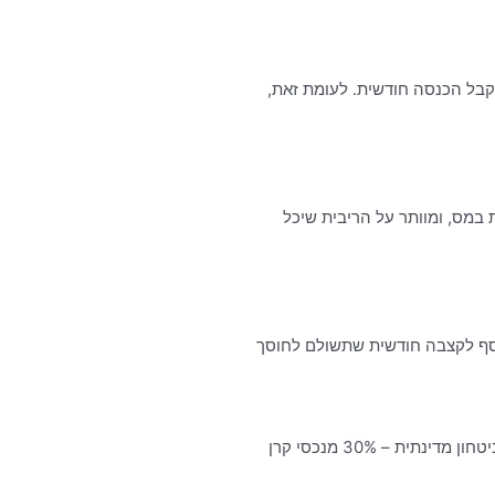
ממשיך ליהנות מריבית שיכול להרוויח על ההון שצבר (כ- 4-8% בשנה) ועדיין לקבל הכנסה חודשית. לעומת זאת,
במס, ומוותר על הריבית שיכל
כמובן שיש הבדל בין קבלת קצבה מקרן פנסיה לבין קבלת קצבה הונית מביטוח מנהלים: בקרן פנסיה נהנה החוסך מסוג של רשת ביטחון מדינתית – 30% מנכסי קרן