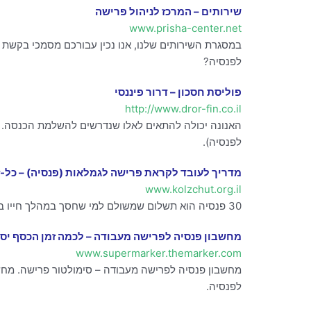
שירותים – המרכז לניהול פרישה
www.prisha-center.net
במסגרת השירותים שלנו, אנו נכין עבורכם מסמכי בקשת 
לפנסיה?
פוליסת חסכון – דרור פיננסי
http://www.dror-fin.co.il
האנונה יכולה להתאים לאלו שנדרשים להשלמת הכנסה. 
לפנסיה).
מדריך לעובד לקראת פרישה לגמלאות (פנסיה) – כל-ז
www.kolzchut.org.il
30 פנסיה הוא תשלום שמשולם למי שחסך במהלך חייו בקופת גמל לקראת הפרישה (עובדים יש אפשרות לתת “הוראת קבע הפוכה” (אנונה – תשלום) שבה יועבר
מחשבון פנסיה לפרישה מעבודה – לכמה זמן הכסף יספיק? – rker
www.supermarker.themarker.com
מחשבון פנסיה לפרישה מעבודה – סימולטור פרישה. מחש
לפנסיה.