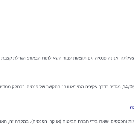
ה: אנונה פנסיה וגם תוצאות עבור השאילתות הבאות: הגדלת קצבת נכות, נכו
מאידך, המחוקק, בדברי ההסבר לתזכיר חוק מיום 14/06/2015, מגדיר בדרך עקיפה מהי “אנונה” בהקשר של
ה