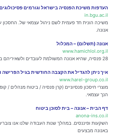
העדפות משיכת הפנסיה בישראל וגורמים פסיכולוגים
in.bgu.ac.il
משיכה הונית חד פעמית לשם ניהול עצמאי של. החסכון על י
אנונה.
אנונה (תשלום) – המכלול
www.hamichlol.org.il
28 פנסיה, שהיא אנונה המשולמת לעובדים ולשאיריהם בגין עבודתם או אנונה המשולמת על ידי קופת גמל לקצבה, או אנונה שאינה מוגדרת כפנסיה, הנרכשת מחברת
איך ניתן להגדיל את הקצבה החודשית בגיל הפרישה ו
www.harel-group.co.il
מוצרי חיסכון פנסיוניים (קרן פנסיה / ביטוח מנהלים / 
הנך עצמאי.
דף הבית – אנונה – בית לסוכן ביטוח
anona-ins.co.il
השקעות ופיננסים. במהלך שנות העבודה שלנו אנו צוברים
באנונה מבצעים