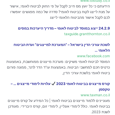
www.tostudy.co.il
הידעתם כי כל יועץ מס חייב לקבל על פי החוק לביטוח לאומי, אישור
על מנת לייצג לקוח בביטוח לאומי? סדרה של כמה מפגשים יאפשרו
לכם לקבל אישור מהביטוח הלאומי לייצג
24.2.9 ייצוג במוסד לביטוח לאומי – מדריך היערכות במסים
taxguide.grantthornton.co.il
לשכת עורכי הדין בישראל – “המערכת למייצגים” ועדת הביטוח
הלאומי …
www.facebook.com
המוסד לביטוח לאומי משיקים: מערכת מייצגים ממוחשבת, באמצעות
כרטיס חכם למחשבי הביטוח. באמצעות עו”ד הדר לרנר, ממונה פורום
ביטוח לאומי בלשכת עורכי הדין,
קורס מייצגים בביטוח לאומי 2023
עלויות לימודי מייצגים … –
טקסמן
www.taxman.co.il
מעוניינים ללמוד מייצגים בביטוח לאומי | כל המידע על קורס מייצגים
בביטוח לאומי. כולל לימודי אונליין, לימודי זום, קורס היברידי. מעודכן
לשנת 2023.