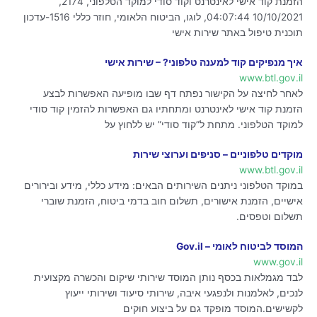
הזמנת קוד אישי לאינטרנט וקוד סודי למוקד הטלפוני, 2174,
10/10/2021 04:07:44, לוגו, הביטוח הלאומי, חוזר כללי 1516-עדכון
תוכנית טיפול באתר שירות אישי
איך מנפיקים קוד למענה טלפוני? – שירות אישי
www.btl.gov.il
לאחר לחיצה על הקישור נפתח דף שבו מופיעה האפשרות לבצע
הזמנת קוד אישי לאינטרנט ומתחתיו גם האפשרות להזמין קוד סודי
למוקד הטלפוני. מתחת ל”קוד סודי” יש ללחוץ על
מוקדים טלפוניים – סניפים וערוצי שירות
www.btl.gov.il
במוקד הטלפוני ניתנים השירותים הבאים: מידע כללי, מידע ובירורים
אישיים, הזמנת אישורים, תשלום חוב בדמי ביטוח, הזמנת שוברי
תשלום וטפסים.
המוסד לביטוח לאומי – Gov.il
www.gov.il
לבד מגמלאות בכסף נותן המוסד שירותי שיקום והכשרה מקצועית
לנכים, לאלמנות ולנפגעי איבה, שירותי סיעוד ושירותי ייעוץ
לקשישים.המוסד מופקד גם על ביצוע חוקים