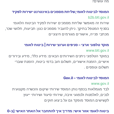
מה עושים?
המוסד לביטוח לאומי,שליחת מסמכים באינטרנט ישירות לפקיד
b2b.btl.gov.il
שירות זה מאפשר שליחת מסמכים ישירות לפקיד הביטוח הלאומי
בסניף המטפל בתיקך. ניתן להעביר מסמכים כגון: תביעות, תלושי שכר,
מכתבי פנייה, אישורים מגורמים חיצוניים
מוקד טלפוני ארצי – סניפים וערוצי שירות | ביטוח לאומי
www.btl.gov.il
במוקד הטלפוני ניתנים השירותים הבאים: מידע כללי, מידע ובירורים
אישיים, הזמנת אישורים, תשלום חוב בדמי ביטוח, הזמנת שוברי
תשלום וטפסים .
המוסד לביטוח לאומי – Gov.il
www.gov.il
לבד מגמלאות בכסף נותן המוסד שירותי שיקום והכשרה מקצועית
לנכים, לאלמנות ולנפגעי איבה, שירותי סיעוד ושירותי ייעוץ
לקשישים.המוסד מופקד גם על ביצוע חוקים
ביטוח לאומי אזור אישי: מדריך איך להתחבר אל האתר האישי [ב-0