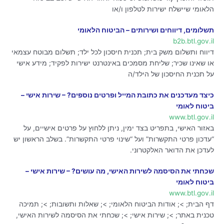
הלאומי שיישלח ישירות לטלפון ו/או
תשלומים, דיווחים ושירותים – הביטוח הלאומי
b2b.btl.gov.il
דיווח ותשלום משק בית; תכנית חיסכון לכל ילד; תשלום מבוטח עצמאי
או שאינו שכיר; שליחת מסמכים באינטרנט ישירות לפקיד; מידע אישי
על תכנית החיסכון של הילד/ה
כיצד מעדכנים את כתובת המייל ופרטים נוספים? – שירות אישי –
ביטוח לאומי
www.btl.gov.il
באזור האישי, בתפריט בצד ימין, ניתן ללחוץ על פרטים אישיים, על
“עדכון פרטי התקשרות” ועל “שינוי פרטי התקשרות”. בשלב הראשון יש
לעדכן את הדואר האלקטרוני.
שכחתי את הסיסמה לשירות האישי, מה עושים? – שירות אישי –
ביטוח לאומי
www.btl.gov.il
דף הבית; >; אודות הביטוח הלאומי; >; שאלות ותשובות; >; תמיכה
טכנית באתר; >; שירות אישי; >; שכחתי את הסיסמה לשירות האישי,