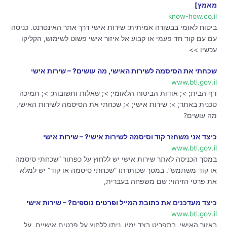
מאמץ]
know-how.co.il
ביטוח לאומי בבשורה אמיתית: שירות אישי דרך אתר האינטרנט. כניסה
עם עם קוד חד פעמי או קבוע אל איזור אישי פשוט לשימוש, הקליקו
עכשיו >>
שכחתי את הסיסמה לשירות האישי, מה עושים? – שירות אישי
www.btl.gov.il
דף הבית; >; אודות הביטוח הלאומי; >; שאלות ותשובות; >; תמיכה
טכנית באתר; >; שירות אישי; >; שכחתי את הסיסמה לשירות האישי,
מה עושים?
כיצד אני משחזר קוד וסיסמה לשירות אישי? – שירות אישי
www.btl.gov.il
במסך הכניסה לאתר שירות אישי יש ללחוץ על כפתור “שכחתי סיסמה
או קוד משתמש”. במסך שכותרתו “שכחתי סיסמה או קוד” יש למלא
את פרטי הזיהוי: שם משפחה בעברית,
כיצד מעדכנים את כתובת המייל ופרטים נוספים? – שירות אישי
www.btl.gov.il
באזור האישי, בתפריט בצד ימין, ניתן ללחוץ על פרטים אישיים, על