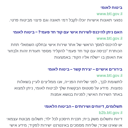
ביטוח לאומי
www.btl.gov.il
נפגעי תאונות אישיות יוכלו לקבל דמי תאונה וגם פיצוי מביטוח פרטי.
האם ניתן להיכנס לשירות אישי עם קוד חד פעמי? – ביטוח לאומי
www.btl.gov.il
יש להיכנס למסך הראשי של אתר שירות אישי ובחלקו השמאלי תחת
הכותרת “כניסה עם קוד חד פעמי” להקליד מספר תעודת זהות ולבחור
את האופן בו יישלח אליו הקוד: באמצעות
בירורים אישיים – יצירת קשר – ביטוח לאומי
www.btl.gov.il
לתשומת לבך,. לפני שליחת הפנייה, אנו ממליצים לעיין בשאלות
נפוצות. מידע על סטטוס הבקשות שלך לביטוח לאומי, ניתן למצוא
באתר השירות האישי; לפניות בנושא אמנות
תשלומים, דיווחים ושירותים – הביטוח הלאומי
b2b.btl.gov.il
דיווח ותשלום משק בית; תכנית חיסכון לכל ילד; תשלום מבוטח עצמאי
או שאינו שכיר; שליחת מסמכים באינטרנט ישירות לפקיד; מידע אישי