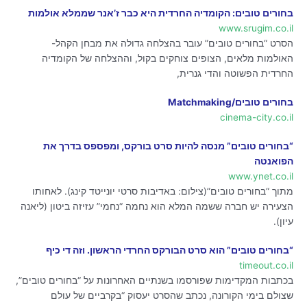
בחורים טובים: הקומדיה החרדית היא כבר ז’אנר שממלא אולמות
www.srugim.co.il
הסרט “בחורים טובים” עובר בהצלחה גדולה את מבחן הקהל-
האולמות מלאים, הצופים צוחקים בקול, וההצלחה של הקומדיה
החרדית הפשוטה והדי גנרית,
בחורים טובים/Matchmaking
cinema-city.co.il
“בחורים טובים” מנסה להיות סרט בורקס, ומפספס בדרך את
הפואנטה
www.ynet.co.il
מתוך “בחורים טובים”(צילום: באדיבות סרטי יונייטד קינג). לאחותו
הצעירה יש חברה ששמה המלא הוא נחמה “נחמי” עזיזה ביטון (ליאנה
עיון).
“בחורים טובים” הוא סרט הבורקס החרדי הראשון. וזה די כיף
timeout.co.il
בכתבות המקדימות שפורסמו בשנתיים האחרונות על “בחורים טובים”,
שצולם בימי הקורונה, נכתב שהסרט יעסוק “בקרביים של עולם