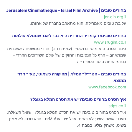
בחורים טובים | Jerusalem Cinematheque – Israel Film Archive
jer-cin.org.il
על בת טובים מאמריקה, הוא מתאהב בחברה של אחותו.
בחורים טובים: הקומדיה החרדית היא כבר ז’אנר שממלא אולמות
www.srugim.co.il
גיבור הסרט הוא מוטי ברנשטיין (עמית רהב), חרדי ממשפחה אשכנזית
שמתאהב – חרף כל הנסיבות והחוקים של עולם השידוכים החרדי –
בנחמי עזיזה ביטון הספרדייה
בחורים טובים – הטריילר המלא | מה קורה כשמוטי, צעיר חרדי
ממוצא
www.facebook.com
איך הסרט בחורים טובים? יש את הסרט המלא בגוגל?
stips.co.il
איך הסרט בחורים טובים? יש את הסרט המלא בגוגל? ; שואל השאלה:
תענו · אושר ועוש ; לא ראיתי אבל יש · אנ!ניMית ; חרא סרט. לא אמין
בשיט, משחק צולע. במבה 4.