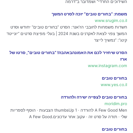
השידוכים החרדי” ושמדובר ב”דרמה
משמח: “בחורים טובים” יזכה לסרט המשך
www.srugim.co.il
חשדות משמחות לחובבי הז’אנר: הסרט “בחורים טובים” יחודש וסרט
המשך צפוי לצאת לאקרנים בשנת 2024 | בעלי מפיצת סרטים “יונייטד
קינג”: “נמשיך לייצר
הסרט שיחזיר לכם את האמונהבאהבה! “בחורים טובים”, סרטו של
ארז
www.instagram.com
בחורים טובים
www.yes.co.il
בחורים טובים לצפייה ישירה ולהורדה
moridim.pro
A Few Good Men להורדה · thumbsUp 1 הצבעות · הוסף לספריות
שלי · תודה על סרט זה · עקוב אחר עדכונים.A Few Good
בחורים טובים