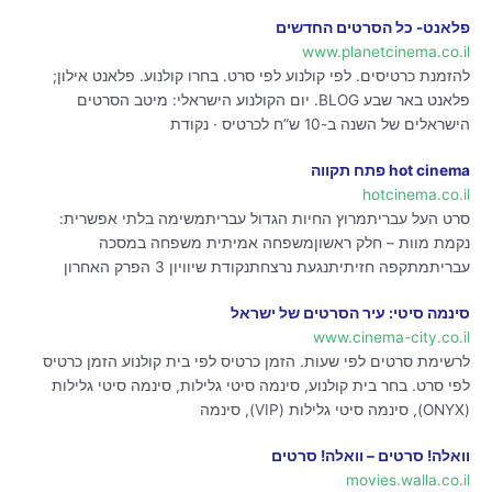
פלאנט- כל הסרטים החדשים
www.planetcinema.co.il
להזמנת כרטיסים. לפי קולנוע לפי סרט. בחרו קולנוע. פלאנט אילון;
פלאנט באר שבע BLOG. יום הקולנוע הישראלי: מיטב הסרטים
הישראלים של השנה ב-10 ש”ח לכרטיס · נקודת
hot cinema פתח תקווה
hotcinema.co.il
סרט העל עבריתמרוץ החיות הגדול עבריתמשימה בלתי אפשרית:
נקמת מוות – חלק ראשוןמשפחה אמיתית משפחה במסכה
עבריתמתקפה חזיתיתנגעת נרצחתנקודת שיוויון 3 הפרק האחרון
סינמה סיטי: עיר הסרטים של ישראל
www.cinema-city.co.il
לרשימת סרטים לפי שעות. הזמן כרטיס לפי בית קולנוע הזמן כרטיס
לפי סרט. בחר בית קולנוע, סינמה סיטי גלילות, סינמה סיטי גלילות
(ONYX), סינמה סיטי גלילות (VIP), סינמה
וואלה! סרטים – וואלה! סרטים
movies.walla.co.il