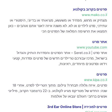
סרטים בקרוב בקולנוע
www.mako.co.il
מצחיק או מרגש, מפחיד או משעשע, מציאותי או בדיוני, היסטורי או
עתידני, סרט לילדים או לא. לא משנה איזה ז’אנר אתם אוהבים – כאן
תמצאו את הרשימה המלאה של הסרטים הכי
אתר סרט
www.youtube.com
אתר סרט | Seret.co.il – אתר הסרטים והסדרות הותיק והגדול
בישראל, מרכז עבורכם טריילרים חדשים של סרטים וסדרות, קטעי
וידאו וסרטונים מיוחדים, ראיונות,
סרטים
www.kipa.co.il
סרטים. איזה גלולה תבחרו? צילום: מתוך הטריילר לסרט. אחרי 18
שנה: החדש של מטריקס מגיע לקולנוע. ב-22 בדצמבר הקרוב, מיליוני
אנשים ברחבי העולם יצבאו על אולמות
סרטים למכירה | 3rd Ear Online Store