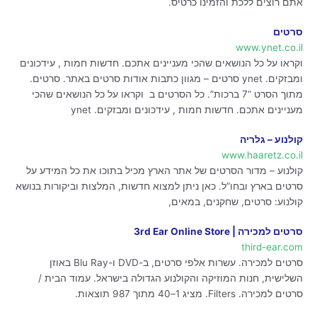
אתם רוצים ללכת והזמינו כרטיס.
סרטים
www.ynet.co.il
וקראו על כל הנושאים שהכי מעניינים אתכם. חדשות חמות , עידכונים
ומבזקים. ynet סרטים – מגוון כתבות אודות סרטים באתר. סרטים.
מתוך הסרט “7 ברכות”. כל הסרטים ב וקראו על כל הנושאים שהכי
מעניינים אתכם. חדשות חמות , עידכונים ומבזקים. ynet
קולנוע – גלריה
www.haaretz.co.il
קולנוע – מדור הסרטים של אתר הארץ מכיל בתוכו את כל המידע על
סרטים בארץ ובחו”ל. כאן ניתן למצוא חדשות, המלצות וביקורות בנושא
קולנוע: סרטים, שחקנים, במאים,
סרטים למכירה | 3rd Ear Online Store
third-ear.com
סרטים למכירה. עשרות אלפי סרטים, ב-DVD ו-Blu Ray באוזן
השלישית, חנות המוזיקה והקולנוע הגדולה בישראל. עמוד הבית /
סרטים למכירה. Filters. מציג 1–40 מתוך 987 תוצאות.