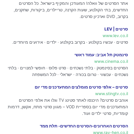
אתר הסרטים של וואלה! המעודכן והמקיף בישראל. כל הסרטים
החדשים, בתי הקולנוע, שעות הקרנה, טריילרים, ביקורות, שחקנים,
בקרוב, DVD וארכיון סרטים.
סרטים | LEV
www.lev.co.il
סרטים · עכשיו בקולנוע · בקרוב בקולנוע · ילדים · אירועים מיוחדים.
סינמטק תל אביב: עמוד ראשי
www.cinema.co.il
הסרטים בסינמטק · בלתי נשכחים · סרט פלוס · חופשי למנויים · בלתי
נשכחים · עכשווי · טרום בכורה · ישראלי · לכל המשפחה
סרטים – אלפי סרטים מומלצים המתעדכנים מדי יום
www.stingtv.co.il
אוהבים סרטים? היכנסו לאתר סטינג TV וגלו את אלפי הסרטים
המתעדכנים מדי יום בספריית VOD – מגוון סרטי מתח, אקשן, דרמות
קומדיות, סרטי ילדים ועוד.
הסרטים האחרונים-הסרטים החדשים- תלת ממד
www.rav-hen.co.il