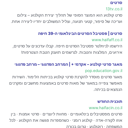
סרטים
13tv.co.il
סרט קולנוע הוא המוצר הסופי של תהליך יצירת הקולנוע – צילום
ועריכה של סיפור, קטעי תנועה, וצליל המשולבים יחדיו ליצירה אחת.
סרטים | פסטיבל הסרטים הבינלאומי ה-39 חיפה
www.haifaff.co.il
הירשמו לניוזלטר פסטיבל הסרטים חיפה. קבלו עדכונים על סרטים,
אירועים, המלצות והטבות. לנרשמים תוענק הטבת הצטרפות!
מאגר סרטי קולנוע – אקדמי + | המרחב הפדגוגי – מרחב פדגוגי
pop.education.gov.il
מאגר סרטים מוסדר להקרנת סרטי קולנוע בכיתות הלימוד. השירות
מאפשר צפייה במאגר של מאות סרטים באמצעות מחשבים ומקרנים
הנמצאים בכיתה.
תוכנית החודש
www.haifacin.co.il
סרטים מפסטיבלים בינלאומיים · מחוות ליוצרים · סרטי אמנות · בין
אוזו לקורה-אדה · קולנוע רומני · כשהספרות פגשה את הקולנוע · לכל
המשפחה · רוקולנוע · טרום בכורה