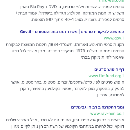
third-ear.com
סרטים למכירה. עשרות אלפי סרטים, ב-DVD ו-Blu Ray באוזן
השלישית, חנות המוזיקה והקולנוע הגדולה בישראל. עמוד הבית /
סרטים למכירה. Filters. מציג 1–40 מתוך 987 תוצאות.
המועצה לביקורת סרטים | משרד התרבות והספורט – Gov.il
www.gov.il
תקנות סרטי הראינוע (אגרות), תשמ”ד-1984; תקנות המועצה לביקורת
סרטים ומחזות, תש”ם-1979. תפקידי היחידה. מתן אישור לכל סרט
שאמור להיות מוקרן בבתי
דף חיפוש סרטים
www.filmfund.org.il
חיפוש סרטים לפי. סרט/שחקנים/יוצרים. סטטוס. בחר סטטוס, אושר
להפקה, בהפקה, מוכן להקרנה, עכשיו בקולנוע / בהפצה, הוקרן
לאחרונה, ארכיון.
זמני ההקרנה ב רב חן גבעתיים
www.rav-hen.co.il
אירועים ב רב חן גבעתיים. נכון, החיים הם לא סרט, אבל האירוע שלכם
דווקא יכול להיות! במתחמי הקולנוע של רשת רב חן ניתן לקיים מגוון