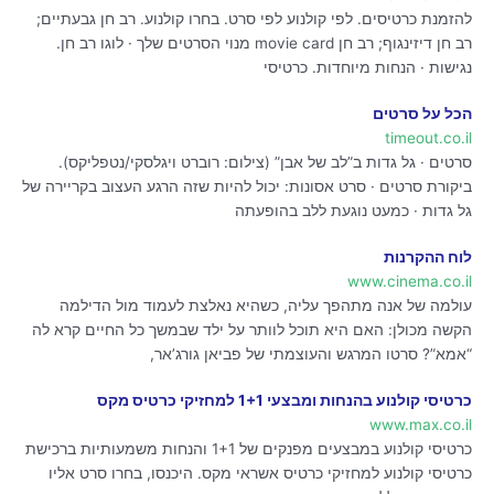
להזמנת כרטיסים. לפי קולנוע לפי סרט. בחרו קולנוע. רב חן גבעתיים;
רב חן דיזינגוף; רב חן movie card מנוי הסרטים שלך · לוגו רב חן.
נגישות · הנחות מיוחדות. כרטיסי
הכל על סרטים
timeout.co.il
סרטים · גל גדות ב”לב של אבן” (צילום: רוברט ויגלסקי/נטפליקס).
ביקורת סרטים · סרט אסונות: יכול להיות שזה הרגע העצוב בקריירה של
גל גדות · כמעט נוגעת ללב בהופעתה
לוח ההקרנות
www.cinema.co.il
עולמה של אנה מתהפך עליה, כשהיא נאלצת לעמוד מול הדילמה
הקשה מכולן: האם היא תוכל לוותר על ילד שבמשך כל החיים קרא לה
“אמא”? סרטו המרגש והעוצמתי של פביאן גורג’אר,
כרטיסי קולנוע בהנחות ומבצעי 1+1 למחזיקי כרטיס מקס
www.max.co.il
כרטיסי קולנוע במבצעים מפנקים של 1+1 והנחות משמעותיות ברכישת
כרטיסי קולנוע למחזיקי כרטיס אשראי מקס. היכנסו, בחרו סרט אליו