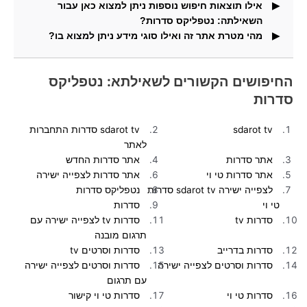
אילו תוצאות חיפוש נוספות ניתן למצוא כאן עבור
השאילתה: נטפליקס סדרות?
מהי מטרת אתר זה ואילו סוגי מידע ניתן למצוא בו?
וגם תמצאו בדף זה תמונות העונות על שאילתת החיפוש.
באתר זה תוכלו למצוא מידע ותוצאות חיפוש עבור חיפושים
פופולריים.
החיפושים הקשורים לשאילתא: נטפליקס
סדרות
sdarot tv
sdarot tv סדרות התחברות
לאתר
אתר סדרות
אתר סדרות החדש
אתר סדרות טי וי
אתר סדרות לצפייה ישירה
לצפייה ישירה sdarot tv סדרות
נטפליקס סדרות
טי וי
סדרות
סדרות tv
סדרות tv לצפייה ישירה עם
תרגום מובנה
סדרות בדרייב
סדרות וסרטים tv
סדרות וסרטים לצפייה ישירה
סדרות וסרטים לצפייה ישירה
עם תרגום
סדרות טי וי
סדרות טי וי קישור