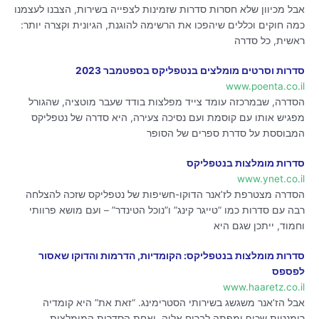
אבל מכיוון שלא חסרות סדרות שזמינות לצפייה בשירות, הצבנו לעצמנו
כמה חוקים וכללים שיהפכו את הרשימה להוגנת, הגיונית וקצרה יותר:
ראשית, כל סדרה
סדרות וסרטים מומלצים בנטפליקס בספטמבר 2023
www.poenta.co.il
הסדרה, שבמרכזה עומד צייד מפלצות בודד שעבר מוטציה, שהגורל
מפגיש אותו עם קוסמת ועם נסיכה צעירה, היא סדרה של נטפליקס
המבוססת על סדרת ספרים של הסופר
סדרות מומלצות בנטפליקס
www.ynet.co.il
הסדרה מצטרפת לז’אנר הדוקו-חשיפות של נטפליקס שזכה להצלחה
רבה עם סדרות כמו “טייגר קינג” ו”נוכל הטינדר” – ועם מושא פרוותי
וחמוד, ייתכן שגם היא
סדרות מומלצות בנטפליקס: הקומדיות, הדרמות והדוקו שאסור
לפספס
www.haaretz.co.il
אבל הז’אנר משגשג בשירותי הסטרימינג. “זאת את” היא קומדיה
רומנטית שכיף ומפתה לברוח אליה, ואחת הסדרות המומלצות