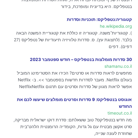
בנטפליקס. היא בדיונית ומופרכת, בידור
קטגוריה:נטפליקס: תוכניות וסדרות
he.wikipedia.org
). קטגוריות־משנה. קטגוריה זו כוללת את קטגוריית המשנה הבאה
בלבד. (לתצוגת עץ). ס. סדרות טלוויזיה תיעודיות של נטפליקס‏ (27
דפים). דפים
30 סדרות מומלצות בנטפליקס – חודש ספטמבר 2023
shamanu.co.il
מחפשים לראות סדרות או סרטים? הכירו את הסטרימינג המוביל
בעולם Netflix. מעבר לסדרות חדשות בספטמבר >>. ב- Netflix
אפשר לראות מגוון של סדרות וסרטים עם תרגום NetflixNetflix
אוגוסט בנטפליקס: 9 סדרות וסרטים מומלצים שיעשו לכם את
החודש
timeout.co.il
מה חדש בנטפליקס? טוב ששאלתם: סדרת דוקו ישראלית מבריקה,
סרט אקשן מבטיח עם גל גדות, הקומדיה הרומנטית הלהט”בית
שחוזרת לעונה שנייה,