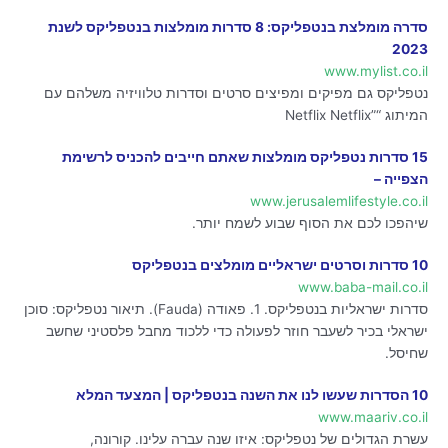
סדרה מומלצת בנטפליקס: 8 סדרות מומלצות בנטפליקס לשנת
2023
www.mylist.co.il
נטפליקס גם מפיקים ומפיצים סרטים וסדרות טלוויזיה משלהם עם
המיתוג “”Netflix Netflix
15 סדרות נטפליקס מומלצות שאתם חייבים להכניס לרשימת
הצפייה –
www.jerusalemlifestyle.co.il
שיהפכו לכם את הסוף שבוע לשמח יותר.
10 סדרות וסרטים ישראליים מומלצים בנטפליקס
www.baba-mail.co.il
סדרות ישראליות בנטפליקס. 1. פאודה (Fauda). תיאור נטפליקס: סוכן
ישראלי בכיר לשעבר חוזר לפעולה כדי ללכוד מחבל פלסטיני שחשב
שחיסל.
10 הסדרות שעשו לנו את השנה בנטפליקס | המצעד המלא
www.maariv.co.il
עשרת הגדולים של נטפליקס: איזו שנה עברה עלינו. קורונה,