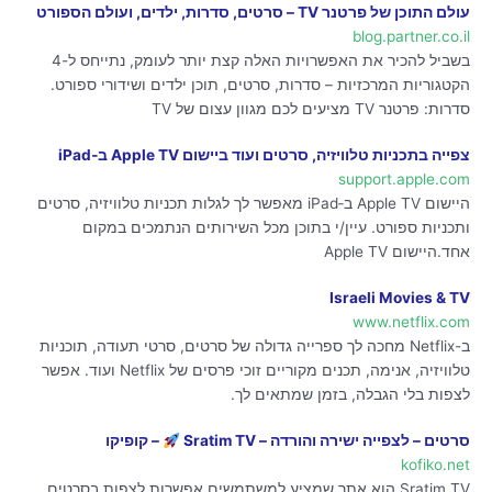
עולם התוכן של פרטנר TV – סרטים, סדרות, ילדים, ועולם הספורט
blog.partner.co.il
בשביל להכיר את האפשרויות האלה קצת יותר לעומק, נתייחס ל-4
הקטגוריות המרכזיות – סדרות, סרטים, תוכן ילדים ושידורי ספורט.
סדרות: פרטנר TV מציעים לכם מגוון עצום של TV
צפייה בתכניות טלוויזיה, סרטים ועוד ביישום Apple TV ב‑iPad
support.apple.com
היישום Apple TV ב‑iPad מאפשר לך לגלות תכניות טלוויזיה, סרטים
ותכניות ספורט. עיין/י בתוכן מכל השירותים הנתמכים במקום
אחד.היישום Apple TV
Israeli Movies & TV
www.netflix.com
ב-Netflix מחכה לך ספרייה גדולה של סרטים, סרטי תעודה, תוכניות
טלוויזיה, אנימה, תכנים מקוריים זוכי פרסים של Netflix ועוד. אפשר
לצפות בלי הגבלה, בזמן שמתאים לך.
סרטים – לצפייה ישירה והורדה – Sratim TV
– קופיקו
kofiko.net
Sratim TV הוא אתר שמציע למשתמשים אפשרות לצפות בסרטים