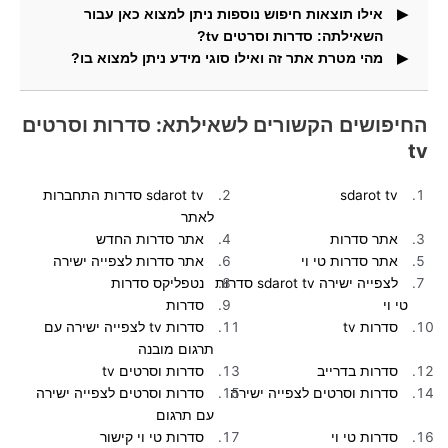
אילו תוצאות חיפוש נוספות ניתן למצוא כאן עבור
השאילתה: סדרות וסרטים tv?
מהי מטרת אתר זה ואילו סוגי מידע ניתן למצוא בו?
וגם תמצאו בדף זה תמונות העונות על שאילתת החיפוש.
באתר זה תוכלו למצוא מידע ותוצאות חיפוש עבור חיפושים
פופולריים.
החיפושים הקשורים לשאילתא: סדרות וסרטים
tv
sdarot tv
sdarot tv סדרות התחברות
לאתר
אתר סדרות
אתר סדרות החדש
אתר סדרות טי וי
אתר סדרות לצפייה ישירה
לצפייה ישירה sdarot tv סדרות
נטפליקס סדרות
טי וי
סדרות
סדרות tv
סדרות tv לצפייה ישירה עם
תרגום מובנה
סדרות בדרייב
סדרות וסרטים tv
סדרות וסרטים לצפייה ישירה
סדרות וסרטים לצפייה ישירה
עם תרגום
סדרות טי וי
סדרות טי וי קישור