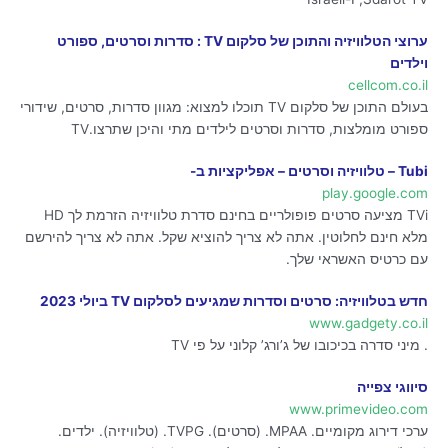
ערוצי הטלוויזיה והתוכן של סלקום TV : סדרות וסרטים, ספורט
וילדים
cellcom.co.il
בעולם התוכן של סלקום TV תוכלו למצוא: מגוון סדרות, סרטים, שידורי
ספורט מומלצות, סדרות וסרטים לילדים מתי והיכן שתרצו.TV
Tubi – טלוויזיה וסרטים – אפליקציות ב-
play.google.com
TVi מציעה סרטים פופולריים בחינם סדרת טלוויזיה הזרמת לך HD
מלא חינם לחלוטין. אתה לא צריך להוציא שקל. אתה לא צריך להירשם
עם כרטיס האשראי שלך.
חדש בטלוויזיה: סרטים וסדרות שמגיעים לסלקום TV ביולי 2023
www.gadgety.co.il
. מיני סדרה בכיכובו של ג’ורג’ קלוני על פי TV
סיווגי צפייה
www.primevideo.com
ערכי דירוג מקומיים. MPAA. (סרטים). TVPG. (טלוויזיה). ילדים.