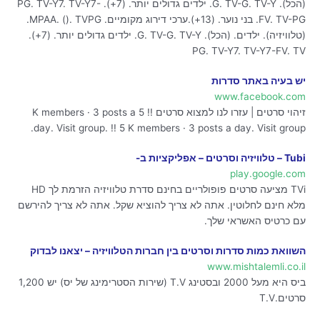
(הכל). G. TV-G. TV-Y. ילדים גדולים יותר. (7‏+). PG. TV-Y7. TV-Y7-
FV. TV-PG. בני נוער. (13‏+).ערכי דירוג מקומיים. MPAA. (). TVPG.
(טלוויזיה). ילדים. (הכל). G. TV-G. TV-Y. ילדים גדולים יותר. (7‏+).
PG. TV-Y7. TV-Y7-FV. TV
יש בעיה באתר סדרות
www.facebook.com
זיהוי סרטים | עזרו לנו למצוא סרטים !! 5 K members · 3 posts a
day. Visit group. !! 5 K members · 3 posts a day. Visit group.
Tubi – טלוויזיה וסרטים – אפליקציות ב-
play.google.com
TVi מציעה סרטים פופולריים בחינם סדרת טלוויזיה הזרמת לך HD
מלא חינם לחלוטין. אתה לא צריך להוציא שקל. אתה לא צריך להירשם
עם כרטיס האשראי שלך.
השוואת כמות סדרות וסרטים בין חברות הטלוויזיה – יצאנו לבדוק
www.mishtalemli.co.il
ביס היא מעל 2000 ובסטינג T.V (שירות הסטרימינג של יס) יש 1,200
סרטים.T.V