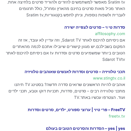
Sratim tv מאפשר למשתמשים להזרים ולהוריד סרטים בלחיצה אחת.
האתר מכיל מאות סרטים בחינם מהארץ ומחו”ל, כולל תרגומים
לעברית ולשפות נוספות, וניתן לחפש בקטגוריות,Sratim tv
סדרות טי וי – סרטים לצפייה ישירה
affilosophy.com
אם ניסיתם להיכנס לאתר Sdarot TV, וזה עדיין לא עובד, אז זה
המקום בשבילכם.יש מגוון קישורים שיובילו אתכם לכמה מהאתרים
הטובים ביותר שמשמיעים סרטים וסדרות tv אם ניסיתם להיכנס לאתר
Sdarot TVtv
תכני טלוויזיה – סרטים וסדרות לאנשים שאוהבים טלוויזיה
www.stingtv.co.il
אוהבים להיות הראשונים שרואים סדרה חדשה? בסטינג TV תיהנו
מתכני טלוויזיה רבים – סרטים, סדרות, תכניות דוקו וטבע, תכני ילדים
ועוד. הצטרפו עכשיו באתר.TV
FreeTV – פרי טיוי | ערוצי ספורט, ילדים, סרטים וסדרות
freetv.tv
yes | yes – הסדרות והסרטים הטובים בעולם