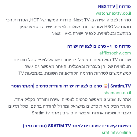
סדרות | NEXTTV
watch.nexttv.co.il
סדרות לצפיה ישירה ב-Next TV: סדרות המקור של HOT, הסדרות הכי
חמות של HBO ועוד סדרות מעולות. לצפייה ישירה בסמארטפון,
במחשב ובטלוויזיה. לצפיה ישירה ב-Next TV
סדרות טי וי – סרטים לצפייה ישירה
affilosophy.com
שדרות TV הוא האתר הפופולרי ביותר בישראל לצפייה. כל תוכניות
הטלוויזיה שלו הן בעברית ובאנגלית. האתר מאפשר גם גישה
למשתמשים לסדרות הדרמה הקוריאניות השונות. באמצעות TV
Sratim.TV |
סרטים לצפייה ישירה והורדת סרטים |האתר הוסר
shamanu.co.il
אתר Sratim.tv מאפשר סרטים לצפייה ישירה והורדה בקליק אחד.
האתר הכיל מאות סרטים מישראל ומחו”ל להורדה בחינם, כולל תרגום
לעברית ושפות אחרות ואפשר חיפוש בין אתר Sratim.tv
רשימת קישורים שעובדים לאתר SRATIM TV (סדרות טי וי) ️
sratimtv.online