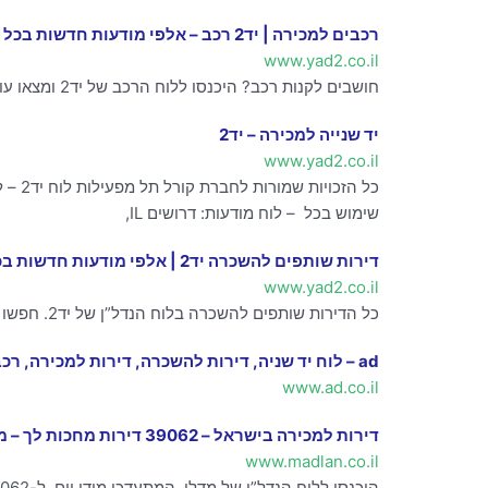
‫רכבים למכירה | יד2 רכב – אלפי מודעות חדשות בכל יום‬
www.yad2.co.il
חושבים לקנות רכב? היכנסו ללוח הרכב של יד2 ומצאו עוד היום את הרכב שמתאים לכם. הגדירו את החיפוש לפי יצרן, דגם, מחיר ושנה וצאו לדרך!
יד שנייה למכירה – יד2
www.yad2.co.il
שימוש בכל – לוח מודעות: דרושים IL,
‫דירות שותפים להשכרה יד2 | אלפי מודעות חדשות בכל יום!‬
www.yad2.co.il
כל הדירות שותפים להשכרה בלוח הנדל”ן של יד2. חפשו את דירת השותפים שלכם לפי יישוב או נסו חיפוש על גבי מפה, לפי מחיר, רמת נגישות, ומספר שותפים.
ad – לוח יד שניה, דירות להשכרה, דירות למכירה, רכב ומידע נדלן
www.ad.co.il
דירות למכירה בישראל – 39062 דירות מחכות לך – מדלן
www.madlan.co.il
היכנסו ללוח הנדל”ן של מדלן, המתעדכן מידי יום, ל-39062 דירות למכירה, המחכות לך. דירות יד שניה ודירות חדשות למכירה בכל הערים והיישובים בישראל.