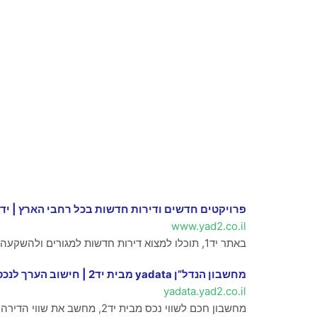
פרויקטים חדשים ודירות חדשות בכל רחבי הארץ | יד1 – נדל”ן יד2
www.yad2.co.il
באתר יד1, תוכלו למצוא דירות חדשות למגורים ולהשקעה ממגוון פרויקטים חדשים בכל רחבי הארץ! היכנסו עכשיו ומצאו בדיוק את מה שחיפשתם.
מחשבון הנדל”ן yadata מבית יד2 | חישוב הערך לנכס שלך‏
yadata.yad2.co.il
מחשבון חכם לשווי נכס מבית יד2, מחשב את שווי הדירה לצורך קניה או למכירה. תהליך פשוט וקצר, ב-5 דקות בלבד – לבדיקת שווי הנכס היכנסו.