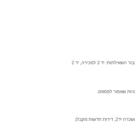
יד 2 דירות למכירה- אתר זה מציג את התמונות העונות על השאילתה: יד 2 למכירה, יד 2 למסירה. כמן כן, ניתן למצוא כאן תמונות עבור השאילתות: יד 2 למכירה, יד 2
נויות שאסור לפספס.
הדירה הבאה שלכם בלוח נדל״ן להשכרה יד2. אלפי מודעות להשכרה חדשות בכל יום וכל מה שצריך לדעת לפני שקונים! נדל״ן להשכרה יד2, דירות חדשות מקבלן