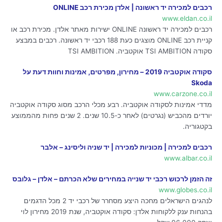
רכבים למכירה יד ראשונה | אלדן מכירת רכב ONLINE
www.eldan.co.il
רכבים למכירה יד ראשונה ONLINE ישירות מאתר אלדן. מכירת רכב או
קניית רכב ONLINE מוצגים כעת 188 רכבי יד ראשונה. רכבים במבצע
סקודה TSI AMBITION אוקטביה. TSI AMBITION
סקודה אוקטביה 2019 – מחירון, מפרטים, אמינות וחוות דעת על
Skoda
www.carzone.co.il
מדדי אמינות לסקודה אוקטביה. רבע מכלי הרכב מסוג סקודה אוקטביה
יורדים מהכביש (נגרטים) לאחר כ-10.5 שנים. 2 שנים פחות מהממוצע
בקטגוריה.
רכבים למכירה | מכוניות למכירה | יד שניה וליסינג – אלבר
www.albar.co.il
זה הזמן לרכוש רכבי יד שנייה במחירים שלא הכרתם – אלדן – גלובס
www.globes.co.il
לנהגים הישראלים מחכה היצע מסחרר של רכבי יד 2 מכל הדגמים
בהנחות ענק ללקוחות אלדן: סקודה אוקטביה, שנת 2019 מחירון לוי