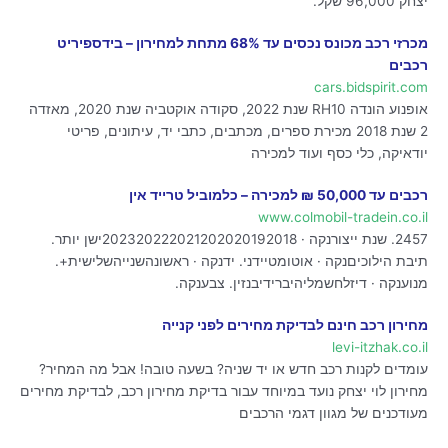
יצחק 96,000 שקל.
מכרזי רכב מכונס נכסים עד 68% מתחת למחירון – בידספיריט
רכבים
cars.bidspirit.com
אופנוע הונדה RH10 שנת 2022, סקודה אוקטביה שנת 2020, מאזדה
2 שנת 2018 מכירת ספרים, מכתבים, כתבי יד, עיתונים, פריטי
יודאיקה, כלי כסף ועוד למכירה
רכבים עד 50,000 ₪ למכירה – כלמוביל טרייד אין
www.colmobil-tradein.co.il
2457. שנת ייצורנקה · 202320222021202020192018ישן יותר.
תיבת הילוכיםנקה · אוטומטיידני. ידנקה · ראשונהשנייהשלישית+.
מנוענקה · דיזלחשמליהיברידיבנזין. צבענקה.
מחירון רכב חינם לבדיקת מחירים לפני קנייה
levi-itzhak.co.il
עומדים לקנות רכב חדש או יד שניה? בשעה טובה! אבל מה המחיר?
מחירון לוי יצחק נועד במיוחד עבור בדיקת מחירון רכב, לבדיקת מחירים
מעודכנים של מגוון דגמי הרכבים