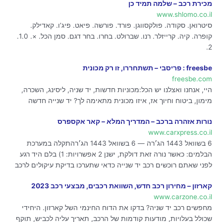
מכירת רכב – שלמה תמיד כן
www.shlomo.co.il
סיטרואן. סקודה. פולקסווגן. פורד. פורשה. פיאט. פיג’ו. קאדילק.
קופרה. קיה. קרייזלר. רנו. שברולט. בחרו. בחר דגם. סמן הכל. ×. 1.0.
2.
freesbe : פריסבי – תשתחררו, זו רק מכונית
freesbe.com
היי, אנחנו ואצלנו יש הכל:מכוניות חדשות, יד שניה, ליסינג, השכרה,
מימון, ביטוח וחיוך אז, איזו מכונית מתאימה לך? יד שנייה חדשה
נורות אזהרה ברכב – המדריך המלא – קאר אקספרס
www.carxpress.co.il
6 בשוואל 1443 הג׳רה — 6 בשוואל 1443 הג׳רהתקלה במערכת
הבלמים: כאשר נורה זאת דולקת, ישנן 2 אפשרויות: 1) בלם היד רגע
לפני שאתם רוכשים רכב יד שנייה כדאי שתערכו בדיקת עיקולים לרכב
קארזון – מחירון רכב חדש, השוואת רכבים, מבצעי רכב 2023
www.carzone.co.il
מחפשים רכב יד שניה? בדקו את הדוח החינמי השל קארזון. היחידי
שכולל בעלויות, מודעות קודמות של הרכב, תאריך עליה לכביש, תוקף