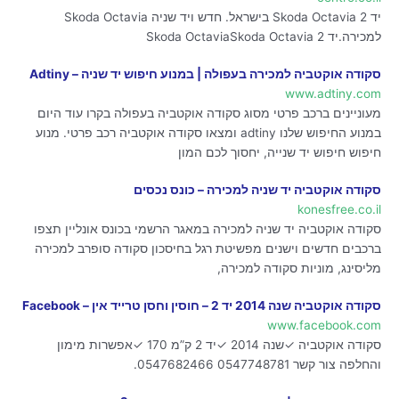
יד 2 Skoda Octavia בישראל. חדש ויד שניה Skoda Octavia
למכירה.יד 2 Skoda OctaviaSkoda Octavia
סקודה אוקטביה למכירה בעפולה | במנוע חיפוש יד שניה – Adtiny
www.adtiny.com
מעוניינים ברכב פרטי מסוג סקודה אוקטביה בעפולה בקרו עוד היום
במנוע החיפוש שלנו adtiny ומצאו סקודה אוקטביה רכב פרטי. מנוע
חיפוש חיפוש יד שנייה, יחסוך לכם המון
סקודה אוקטביה יד שניה למכירה – כונס נכסים
konesfree.co.il
סקודה אוקטביה יד שניה למכירה במאגר הרשמי בכונס אונליין תצפו
ברכבים חדשים וישנים מפשיטת רגל בחיסכון סקודה סופרב למכירה
מליסינג, מוניות סקודה למכירה,
סקודה אוקטביה שנה 2014 יד 2 – חוסין וחסן טרייד אין – Facebook
www.facebook.com
סקודה אוקטביה ✓שנה 2014 ✓יד 2 ק”מ 170 ✓אפשרות מימון
והחלפה צור קשר 0547748781 0547682466.