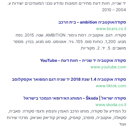
יד שנייה, חוות דעת מחירים תמונות ומידע טכני המעודכנים ישירות ע.
2004 – 2010
סקודהאוקטביה ambition – בית הרכב
www.bcars.co.il
סקודה. דגם. אוקטביה. רמת גימור. AMBITION. שנה. 2015. נפח
מנוע. 1,200. כוחות סוס. 105. גיר. אוטומט. סוג מנוע. בנזין. מספר
מושבים. 5. יד. 2. מקוריות.
סקודה אוקטביה יד שנייה – חוות דעת – YouTube
www.youtube.com
סקודה אוקטביה 1.4 שנת 2018 יד שניה דגם המפואר אקסקלוסב
www.tiktok.com
סקודה ישראל | Škoda – המותג האירופאי הנמכר בישראל
www.skoda.co.il
כל המידע על סקודה, מותג הרכב האמין והנפוץ ודגמי סקודה: פאביה,
סקאלה, אוקטביה, סופרב, קאמיק, קארוק קודיאק ואניאק. מרכזי שירות
ועוד