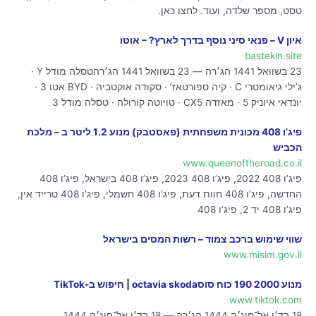
טסט, מספר שלדה, ועוד. לחצו כאן.
איון V – פנאי סיני נוסף בדרך לארץ? – אוטו
bastekin.site
23 בשוואל 1441 הג׳רה — 23 בשוואל 1441 הג׳רהטסלה מודל Y ·
ג’ילי גיאומטרי C · קיה ספורטאז’ · סקודה אוקטביה · BYD אטו 3 ·
יונדאי איוניק 5 · מאזדה CX5 · טויוטה קורולה · טסלה מודל 3
פיג’ו 408 מכונית משפחתית (פאסטבק) מנוע 1.2 ליטר ב – מלכת
הכביש
www.queenoftheroad.co.il
פיג’ו 408 2022, פיג’ו 408 2023, פיג’ו 408 בישראל, פיג’ו 408
החדשה, פיג’ו 408 חוות דעת, פיג’ו 408 חשמלי, פיג’ו 408 טרייד אין,
פיג’ו 408 יד 2, פיג’ו 408
שווי שימוש ברכב צמוד – רשות המסים בישראל
www.misim.gov.il
מנוע 2000 190 כוח סוסoctavia skoda | חיפוש ב-TikTok
www.tiktok.com
18 בד׳ו אל־חיג׳ה 1444 הג׳רה — 18 בד׳ו אל־חיג׳ה 1444