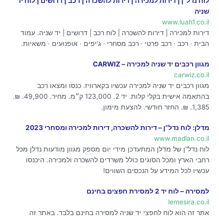
לוח נדל”ן | דירות למכירה | דירות להשכרה | רכב | דרושים | לוח יד
שניה
www.luah1.co.il
דירות למכירה | דירות להשכרה | לוח רכב | דרושים | יד שניה. עמוד
הבית · רכב · רכב פרטי · רכב מסחרי · ג’יפים · אופנועים · משאיות.
מגוון רכבים יד שניה למכירה – CARWIZ
carwiz.co.il
מגוון רכבים יד שניה למכירה עכשיו בקארוויז. כנסו ומצאו רכב
בהתאמה אישית בקלי קלות. יד 2. 123,000 ק״מ. מחיר. 49,900. ₪.
1,385. ₪. החזר חודשי. להצעת מימון.
מדלן: לוח נדל”ן – דירות להשכרה, דירות למכירה ומסחרי 2023
www.madlan.co.il
לוח נדל”ן של מדלן המתעדכן מידי יום מספק מגוון מודעות נדלן מכל
רחבי הארץ ומכל הסוגים כולל משרדים להשכרה ולמכירה. היכנסו
עכשיו לכל המידע על הנכסים השווים!
למסירה – לוח יד 2 למסירת חפצים בחינם
lemesira.co.il
אתר זה הוא לוח לחפצי יד שניה למסירה בחינם בלבד. באתר זה