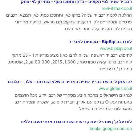
רכב יד שניה לפי תקציב – בדקו וחסכו כסף – מחירון לוי יצחק
levi-itzhak.co.il
החלטת לקנות רכב יד שניה? בדקו כאן ותחסכו כסף. כאן תמצאו רכבים
פרטיים ומסחריים לפי התקציב שהקצבתם מראש. בדיקת מחירוני
רכבים לפי תקציב קלה יותר מאי פעם.
לוח רכב BipBip – מכוניות למכירה
www.bipbip.co.il
לחיפוש רכב יד ראשונה ושנייה לחצו כאן! מציג מודעות 1 – 25 מתוך
לוח רכב פרטי קאיה ספורטגאי, 1,600, 2015, 60,000 ₪, 2, אוטומט,
רמת גן / גבעתיים
זה הזמן לרכוש רכבי יד שנייה במחירים שלא הכרתם – אלדן – גלובס
www.globes.co.il
לנהגים הישראלים מחכה היצע מסחרר של רכבי יד 2 מכל הדגמים
בהנחות ענק ○ בדקנו עם אלדן, חברת ליסינג, השכרה ומכירת רכב
מהגדולות והמובילות בישראל
לוח על ק”ן שנה: לדעת קביעות השנים גם הצגתי מעט כללים
books.google.com.co