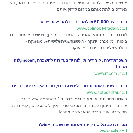
אנשים מציעים למסירה חפצים שהם כבר אינם משתמשים בהם, והיו
מעדיפים לתת אותם במקום לזרוק אותם.
רכבים עד 50,000 ₪ למכירה – כלמוביל טרייד אין
www.colmobil-tradein.co.il
לוח רכבים · מתחמי המכירה · המדריך · מימון; חיפוש לפי מספר רכב;
ביטוח · מי אנחנו ידנקה · ראשונהשנייהשלישית+. מנוענקה ·
דיזלחשמליהיברידיבנזין. צבענקה.
השכרת דירה , לוח דירות , לוח יד 2 ,דירות להשכרה ,mcom1,לוח
מקום1
www.mcom1.co.il
רכב יד שניה באוטו סנטר – ליסינג פרטי, טרייד אין ומבצעי רכבים
www.autocenter.co.il
באוטו סנטר תמצאו מאות דגמי רכב יד 2 בהתאמה אישית וגם
פתרונות מימון רכב נוחים, מבצעי טרייד אין ,ליסינג פרטי, קניית רכב
מהשכרה ועוד. הרכב הבא שלכם מחכה!
מכירת רכב מליסינג, יד ראשונה או השכרה – Avis
www.avis.co.il