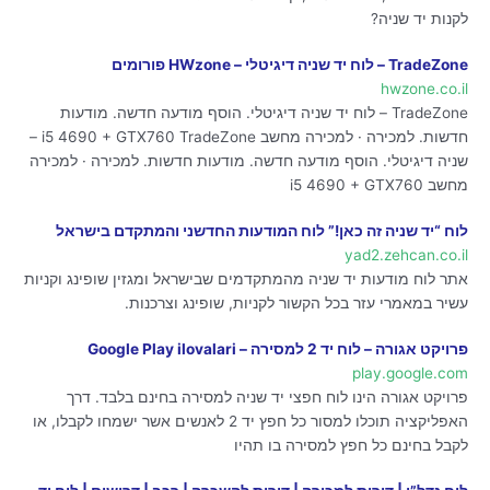
לקנות יד שניה?
TradeZone – לוח יד שניה דיגיטלי – HWzone פורומים
hwzone.co.il
TradeZone – לוח יד שניה דיגיטלי. הוסף מודעה חדשה. מודעות
חדשות. למכירה · למכירה מחשב i5 4690 + GTX760 TradeZone –
שניה דיגיטלי. הוסף מודעה חדשה. מודעות חדשות. למכירה · למכירה
מחשב i5 4690 + GTX760
לוח “יד שניה זה כאן!” לוח המודעות החדשני והמתקדם בישראל
yad2.zehcan.co.il
אתר לוח מודעות יד שניה מהמתקדמים שבישראל ומגזין שופינג וקניות
עשיר במאמרי עזר בכל הקשור לקניות, שופינג וצרכנות.
פרויקט אגורה – לוח יד 2 למסירה – Google Play ilovalari
play.google.com
פרויקט אגורה הינו לוח חפצי יד שניה למסירה בחינם בלבד. דרך
האפליקציה תוכלו למסור כל חפץ יד 2 לאנשים אשר ישמחו לקבלו, או
לקבל בחינם כל חפץ למסירה בו תהיו