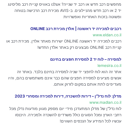
מחפשים רכב חדש או רכב יד שנייה? אצלנו באוויס קניית רכב מליסינג
יד 2 או רכב חדש מהניילונים. ב-AVIS מכירת רכב הרכישה בטוחה
ופשוטה בזכות האחריות ואפשרויות
רכבים למכירה יד ראשונה | אלדן מכירת רכב ONLINE
www.eldan.co.il
רכבים למכירה יד ראשונה ONLINE ישירות מאתר אלדן. מכירת רכב או
קניית רכב ONLINE מבצעים רק באתר אלדן החדש!
למסירה – לוח יד 2 למסירת חפצים בחינם
lemesira.co.il
אתר זה הוא לוח לחפצי יד שניה למסירה בחינם בלבד. באתר זה
אנשים מציעים למסירה חפצים שהם כבר אינם משתמשים בהם, והיו
מעדיפים לתת אותם במקום לזרוק אותם.
מדלן: לוח נדל”ן – דירות להשכרה, דירות למכירה ומסחרי 2023
www.madlan.co.il
לוח נדל”ן של מדלן המתעדכן מידי יום מספק מגוון מודעות נדלן מכל
רחבי הארץ ומכל הסוגים כולל משרדים להשכרה ולמכירה. היכנסו
עכשיו לכל המידע על הנכסים השווים!