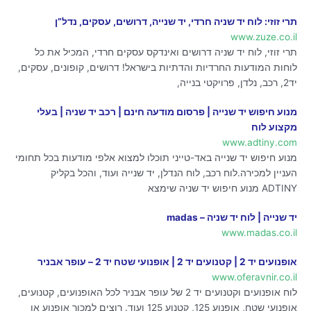
תרי זוזי: לוח יד שניה חרדי, יד שנייה, דרושים, עסקים, נדל”ן
www.zuze.co.il
תרי זוזי, לוח יד שניה דרושים ואינדקס עסקים חרדי, המכיל את כל
לוחות המודעות החרדיות והדתיות בישראל! דרושים, קופונים, עסקים,
יד2, רכב, נלדן, פרויקטי בנייה,
מנוע חיפוש יד שנייה | פרסום מודעה חינם | רכב יד שניה | בעלי
מקצוע לוח
www.adtiny.com
מנוע חיפוש יד שנייה באד-טייני תוכלו למצוא אלפי מודעות בכל תחומי
העניין למכירה.לוח רכב, לוח הנדלן, יד שנייה ועוד, והכל בקליק
ADTINY מנוע חיפוש יד שניה שימצא
יד שנייה | לוח יד שניה – madas
www.madas.co.il
אופנועים יד 2 | קטנועים יד 2 | אופנועי שטח יד 2 – עופר אבניר
www.oferavnir.co.il
לוח אופנועים וקטנועים יד 2 של עופר אבניר לכל האופנועים, קטנועים,
אופנועי שטח, אופנוע 125, קטנוע 125 ועוד. רוצים למכור אופנוע או