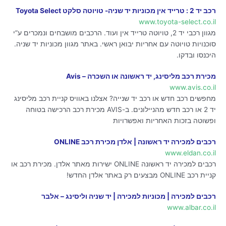
רכב יד 2 : טרייד אין מכוניות יד שניה- טויוטה סלקט Toyota Select
www.toyota-select.co.il
מגוון רכבי יד 2, טויוטה טרייד אין ועוד. הרכבים מושבחים ונמכרים ע”י
סוכנויות טויוטה עם אחריות יבואן ראשי. באתר מגוון מכוניות יד שניה.
היכנסו ובדקו.
מכירת רכב מליסינג, יד ראשונה או השכרה – Avis
www.avis.co.il
מחפשים רכב חדש או רכב יד שנייה? אצלנו באוויס קניית רכב מליסינג
יד 2 או רכב חדש מהניילונים. ב-AVIS מכירת רכב הרכישה בטוחה
ופשוטה בזכות האחריות ואפשרויות
רכבים למכירה יד ראשונה | אלדן מכירת רכב ONLINE
www.eldan.co.il
רכבים למכירה יד ראשונה ONLINE ישירות מאתר אלדן. מכירת רכב או
קניית רכב ONLINE מבצעים רק באתר אלדן החדש!
רכבים למכירה | מכוניות למכירה | יד שניה וליסינג – אלבר
www.albar.co.il