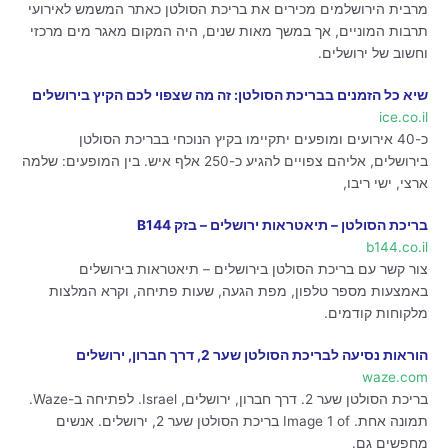
מרבית הירושלמים מכירים את בריכת הסולטן כאתר המשמש לאירועי
תרבות המוניים, אך במשך מאות שנים, היה המקום מאגר מים מרכזי
וחשוב של ירושלים.
שיא כל הזמנים בבריכת הסולטן: זה מה שצפוי לכם הקיץ בירושלים
ice.co.il
כ-40 אירועים ומופעים יתקיימו בקיץ הנוכחי בבריכת הסולטן
בירושלים, אליהם צפויים להגיע כ-250 אלף איש. בין המופעים: שלמה
ארצי, ישי ריבו,
בריכת הסולטן – תיאטראות ירושלים – בזק B144
b144.co.il
צור קשר עם בריכת הסולטן בירושלים – תיאטראות בירושלים
באמצעות מספר טלפון, מפת הגעה, שעות פתיחה, וקרא המלצות
מלקוחות קודמים.
הוראות נסיעה לבריכת הסולטן שער 2, דרך חברון, ירושלים
waze.com
בריכת הסולטן שער 2. דרך חברון, ירושלים, Israel. לפתיחה ב-Waze.
תמונה אחת. Image 1 of בריכת הסולטן שער 2, ירושלים. אנשים
מחפשים גם.