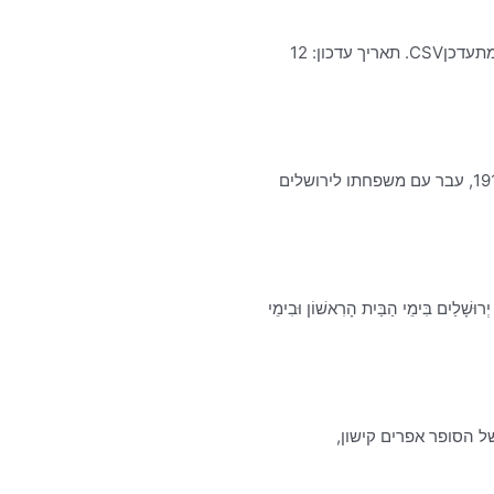
רשות האוכלוסין וההגירה מפרסמת מידי תקופה רשימת רחובות לשימוש חופשי של הציבור. קבצי מידע. רשימת רחובות בישראל – מתעדכןCSV. תאריך עדכון: 12
בשכונת גבעת משואה בדרום־מערב ירושלים שוכן לו אחר כבוד רחוב יצחק שלו – על שמו של המשורר והסופר שנולד בטבריה ב־1918, עבר עם משפחתו לירושלים
וּשָׁלַיִם בִּימֵי הַבַּיִת הָרִאשׁוֹן וּבִימֵי
 הסופר אפרים קישון,