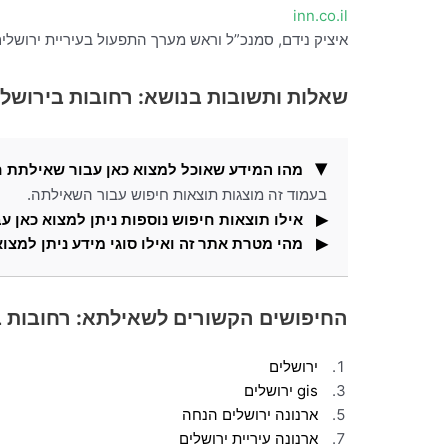
inn.co.il
איציק נידם, סמנכ”ל וראש מערך התפעול בעיריית ירושלים, מספר לערוץ 7 על השדרוג המאסיבי שמבצעת העירייה ברחובות העי
שאלות ותשובות בנושא: רחובות בירושלי
מהו המידע שאוכל למצוא כאן עבור שאילתת ח
בעמוד זה מוצגות תוצאות חיפוש עבור השאילתה.
אילו תוצאות חיפוש נוספות ניתן למצוא כאן 
מהי מטרת אתר זה ואילו סוגי מידע ניתן למצוא
וגם תמצאו בדף זה תמונות העונות על שאילתת החיפו
באתר זה תוכלו למצוא מידע ותוצאות חיפוש עבור חיפו
החיפושים הקשורים לשאילתא: רחובות ב
ירושלים
gis ירושלים
ארנונה ירושלים הנחה
ארנונה עיריית ירושלים