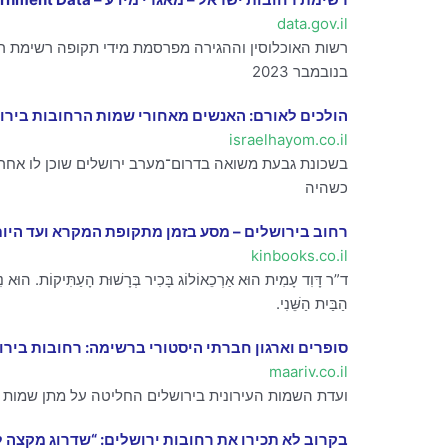
data.gov.il
בנובמבר 2023
הולכים לאורם: האנשים מאחורי שמות הרחובות בירו
israelhayom.co.il
כשהיה
רחוב בירושלים – מסע בזמן מתקופת המקרא ועד היו
kinbooks.co.il
ד”ר דָּוִד עָמִית הוּא אַרְכֵאוֹלוֹג בָּכִיר בְּרָשׁוּת הָעַתִּיקוֹת. הוּא נִהֵל 
הַבַּיִת הַשֵּׁנִי.
סופרים וארגון חברתי היסטורי ברשימה: רחובות בירו
maariv.co.il
ועדת השמות העירונית בירושלים החליטה על מתן שמות ח
בקרוב לא תכירו את רחובות ירושלים: “שדרוג מקצה 