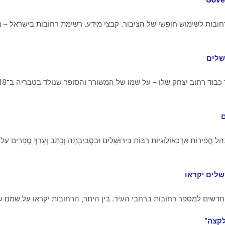
שלים
ם
חֲפִירוֹת אַרְכֵאוֹלוֹגִיּוֹת רַבּוֹת בִּירוּשָׁלַיִם וּבִסְבִיבָתָהּ וְכָתַב וְעָרַךְ סְפָרִים עַל יְר
שלים יקראו
דשים למספר רחובות ברחבי העיר. בין היתר, הרחובות יקראו על שמם של
לקצה”