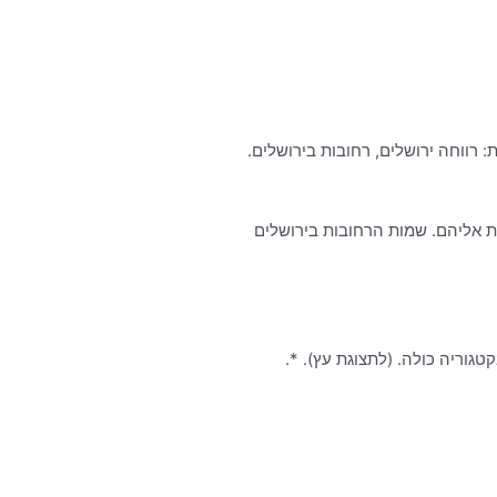
 רווחה ירושלים, רחובות בירושלים.
ת אליהם. שמות הרחובות בירושלים
 ישראל (ירושלים)‏ (9 דפים). דפים בקטגוריה “ירושלים: רחובות”. דף קטגוריה זה כולל את 43 הדפים הבאים, מתוך 43 בקטגוריה כולה. (לתצוגת עץ). *.