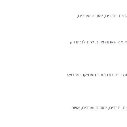
נים וחרדים, יהודים וערבים,
 מה שאתה צריך. שים לב: זו רק
העתיקה – קובץ מעודכן לאוקטובר 2022. לנתונים. תצוגה מקדימה · רחובות בעיר העתיקה-פברואר
ם וחרדים, יהודים וערבים, אשר