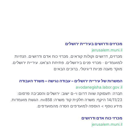
מכרזים ודרושים בעיריית ירושלים
jerusalem.muni.il
מכרזים, דרושים וקולות קוראים. מכרזי כוח אדם ודרושים. הנחיות
למועמדים · מכרזי פנים בירושלים. פתיחת הצ’אט. עיריית ירושלים.
מוקד מענה פניות דיגיטלי. ברוכים הבאים
המשרות של עיריית ירושלים – עבודה נגישה – משרד העבודה
avodanegisha.labor.gov.il
חברה: תעסוקה שווה דרום וי-ם ישוב: ירושלים והסביבה פרסום:
14/11/23 היקף: משרה חלקית קוד משרה: nv858. הגשת מועמדות.
מידע נוסף > הוספה למועדפים הסרה מהמועדפים.
מכרזי כוח אדם ודרושים
jerusalem.muni.il