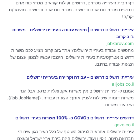
דף הבית העירייה מכרזים, דרושים וקולות קוראים מכרזי כוח אדם
ודרושים מכרזי כוח אדם ודרושים. מכרזי כוח אדם ודרושים. מועמד/ת
יקר/ה!
עיריית ירושלים דרושים | חיפוש עבודה בעיריית ירושלים – משרות
ג’וב קרוב
jobkarov.com
מחפשים עבודה בעיריית ירושלים? אתר ג’וב קרוב מציע לכם משרות
דרושים אטרקטיביות בעיריית ירושלים, היכנסו עכשיו למגוון עצום של
הצעות עבודה בחינם.
עיריית ירושלים דרושים – עבודה וקריירה בעיריית ירושלים
alljobs.co.il
אמנם ל- עיריית ירושלים אין משרות אקטואליות כרגע, אבל הנה
משרות דומות שיכולות לעניין אותך: הצעות עבודה. {{job.JobName}}.
הצג עוד משרות
דרושים עיריית ירושלים בGOVO כ- 100% משרות בעיר ירושלים
govo.co.il
עיריית ירושלים אחראית לניהול השוטף של כלל העיר כגון שירותי
תברואה,חינוך, ניקיון ועוד. ירושלים הינה בירת ארץ ישראל ובעצם