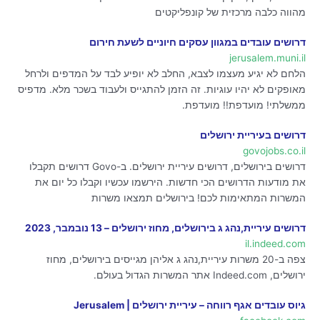
מהווה כלבה מרכזית של קונפליקטים
דרושים עובדים במגוון עסקים חיוניים לשעת חירום
jerusalem.muni.il
הלחם לא יגיע מעצמו לצבא, החלב לא יופיע לבד על המדפים ולרחל
מאופקים לא יהיו עוגיות. זה הזמן להתגייס ולעבוד בשכר מלא. מדפיס
ממשלתי! מועדפת!! מועדפת.
דרושים בעיריית ירושלים
govojobs.co.il
דרושים בירושלים, דרושים עיריית ירושלים. ב-Govo דרושים תקבלו
את מודעות הדרושים הכי חדשות. הירשמו עכשיו וקבלו כל יום את
המשרות המתאימות לכם! בירושלים תמצאו משרות
דרושים עיריית,נהג ג בירושלים, מחוז ירושלים – 13 נובמבר, 2023
il.indeed.com
צפה ב-20 משרות עיריית,נהג ג אליהן מגייסים בירושלים, מחוז
ירושלים‏, ‏Indeed.com אתר המשרות הגדול בעולם.
גיוס עובדים אגף רווחה – עיריית ירושלים | Jerusalem