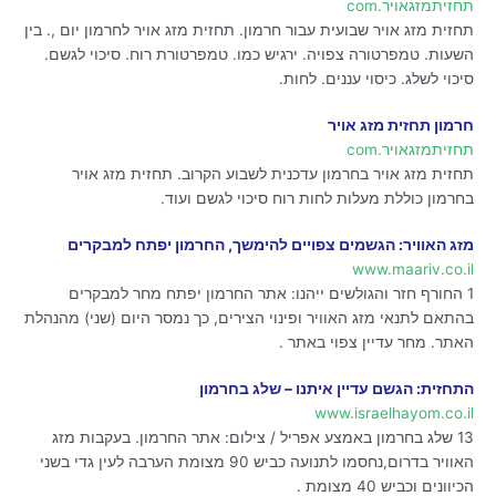
תחזיתמזגאויר.com
תחזית מזג אויר שבועית עבור חרמון. תחזית מזג אויר לחרמון יום ,. בין
השעות. טמפרטורה צפויה. ירגיש כמו. טמפרטורת רוח. סיכוי לגשם.
סיכוי לשלג. כיסוי עננים. לחות.
חרמון תחזית מזג אויר
תחזיתמזגאויר.com
תחזית מזג אויר בחרמון עדכנית לשבוע הקרוב. תחזית מזג אויר
בחרמון כוללת מעלות לחות רוח סיכוי לגשם ועוד.
מזג האוויר: הגשמים צפויים להימשך, החרמון יפתח למבקרים
www.maariv.co.il
1 החורף חזר והגולשים ייהנו: אתר החרמון יפתח מחר למבקרים
בהתאם לתנאי מזג האוויר ופינוי הצירים, כך נמסר היום (שני) מהנהלת
האתר. מחר עדיין צפוי באתר .
התחזית: הגשם עדיין איתנו – שלג בחרמון
www.israelhayom.co.il
13 שלג בחרמון באמצע אפריל / צילום: אתר החרמון. בעקבות מזג
האוויר בדרום,נחסמו לתנועה כביש 90 מצומת הערבה לעין גדי בשני
הכיוונים וכביש 40 מצומת .