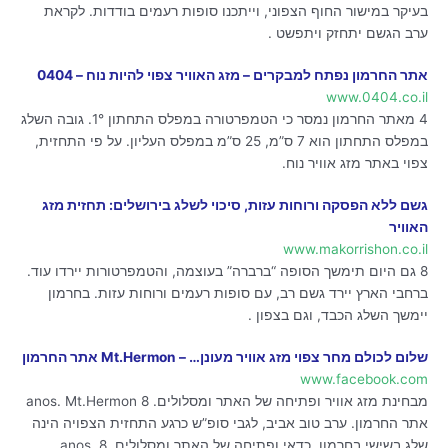
בעיקר במישור החוף הצפוני, וייתכנו סופות רעמים בודדות. לקראת
ערב הגשם יתחזק ויתפשט .
אתר החרמון נפתח למבקרים – מזג האוויר צפוי להיות נוח – 0404
www.0404.co.il
4 מאתר החרמון נמסר כי הטמפרטורה במפלס התחתון 1°. גובה השלג
במפלס התחתון הוא 7 ס”מ, 25 ס”מ במפלס העליון. על פי התחזית,
צפוי באתר מזג אוויר נוח.
גשם ללא הפסקה ורוחות עזות, סיכוי לשלג בירושלים: תחזית מזג
האוויר
www.makorrishon.co.il
8 גם היום תימשך הסופה “ברברה” בעוצמה, והטמפרטורות יירדו עוד.
ברחבי הארץ יירד גשם רב, עם סופות רעמים ורוחות עזות. בחרמון
יימשך השלג הכבד, וגם בצפון .
שלום לכולם מחר צפוי מזג אוויר מעונן… – Mt.Hermon אתר החרמון
www.facebook.com
מבחינת מזג אוויר ופתיחה של האתר ומסלולים. 8 anos. Mt.Hermon
אתר החרמון. ערב טוב אביב, לגבי סופ”ש כרגע התחזית הצפויה הינה
שלג בשישי בחרמון. כדאי ופתיחה של האתר ומסלולים. 8 anos.