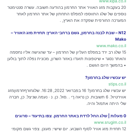
www.kipa.co.il
20 בעקבות מזג האוויר אתר החרמון בהודעה חשובה. עשרה סנטימטר
נוספים של שלג התווספו למפלס התחתון של אתר החרמון לאחר
המערכה החורפית שפקדה את הארץ, .
N12 – שבת לבנה בחרמון, גשם ברחבי הארץ: תחזית מזג האוויר –
Mako
www.mako.co.il
15 שלג רב ירד במפלס העליון של החרמון – עד שהגישה אליו נחסמה
והאתר נסגר • שיטפונות תועדו באזור השרון, מכונית נפלה לתוך בולען
• בהמשך היום הגשם .
יש עכשיו שלג בחרמון?
stips.co.il
יש עכשיו שלג בחרמון? 16 בפברואר 2022, 16:28. שלגחורףחרמוןמזג
אווירטיול. 6 תשובות. כן נראה ךי . .סול. כן. נ · נעמה.שניצל. כן, חברה
שלי היתה אתמול והיה.
0 מעלות | שלג החל לרדת באתר החרמון. צפו בתיעוד – סרוגים
www.srugim.co.il
12 תחזית מזג אוויר לסוף השבוע. יום שישי: מעונן. צפוי גשם מקומי