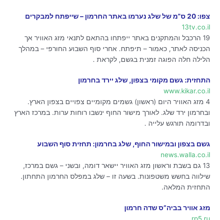
צפו: 20 ס”מ של שלג נערמו באתר החרמון – שייפתח למבקרים
13tv.co.il
19 הרכבל והמתקנים באתר ייפתחו בהתאם לתנאי מזג האוויר אך
הכניסה לאתר, כאמור – תיפתח. אחרי סוף השבוע החורפי – במהלך
הלילה חלה הפוגה זמנית בגשם, לקראת .
התחזית: גשם מקומי בצפון, שלג יירד בחרמון
www.kikar.co.il
4 מזג האוויר היום (ראשון) גשמים מקומיים צפויים בצפון הארץ.
ובחרמון ירד שלג. לאורך מישור החוף ינשבו רוחות ערות. במרכז הארץ
ובדרומה תורגש עלייה .
גשם בצפון ובמישור החוף, שלג בחרמון: תחזית סוף השבוע
news.walla.co.il
13 גם בשבת וראשון מזג האוויר יישאר דומה, ובשני – גשם במרכז,
שילווה בחשש משטפונות. בשעה זו – שלג במפלס החרמון התחתון.
התחזית המלאה.
מזג אוויר בביה”ס שדה חרמון
rp5.ru