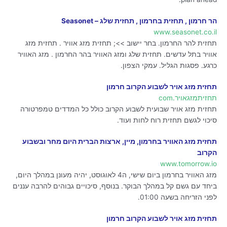
הר חרמון , תחזית בחרמון , תחזית שלג – Seasonet
www.seasonet.co.il
תחזית להר החרמון. בחר יישוב >>; תחזית מזג אוויר . תחזית מזג
אוויר בתל עדשים. תחזית שלג ומזג האוויר בהר החרמון . מזג האוויר
כרגע. פסגות הגליל. עמקי הצפון.
תחזית מזג אויר לשבוע הקרוב חרמון
תחזיתמזגאויר.com
תחזית מזג אויר שבועית לשבוע הקרוב כולל כל המדדים טמפרטורה
סיכוי לגשם תחזית רוח לחות ועוד.
תחזית מזג האוויר בחרמון, מיין, ארצות הברית היום מחר ובשבוע
הקרוב
www.tomorrow.io
מזג האוויר בחרמון ביום שישי, ה4 לאוגוסט, יהיה מעונן במהלך היום,
ביחד עם גשם קל במהלך הבוקר. בנוסף, סיכויים גבוהים להרבה עננים
לפני הזריחה בשעה 01:00.
תחזית מזג אויר לשבוע הקרוב חרמון