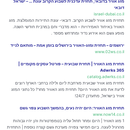
מזג אוויר בדובאי, תחזית עדכנית לשבוע הקרוב עונת … – ישראל
דובאי
israel-dubai.co.il
תחזית מזג אוויר לשבוע הקרוב. דובאי- עונת התיירות המומלצת. מזג
האוויר באיחוד האמירויות – הוא מדברי וחם במרבית חודשי השנה.
מופע גשם הוא אירוע נדיר ומתרחש מספר .
ירושמים – תחזית ומזג-האוויר בירושלים בזמן אמת – מותאם לנייד
www.02ws.co.il
תחזית מזג האוויר | תחזית שבועית – פורטל עסקים מקומיים |
Adwrks 365
catalog.adwrks.co.il
תחזית מזג אוויר שבועית מורחבת ליום ולילה ברחבי הארץ! רוצים
לדעת את מזג האוויר היום? תחזית מזג האוויר מחר? כל נתוני המזג
אוויר בישראל, מתעדכן 24/7!
תחזית מזג האוויר: היום יהיה נעים, בהמשך השבוע צפוי גשם
www.now14.co.il
1 מזג האוויר | היום ומחר תחול עליה בטמפרטורות והן יהיו גבוהות
מהרגיל לעונה. ביום חמישי צפויה מערכת גשם קצרה נוספת | התחזית