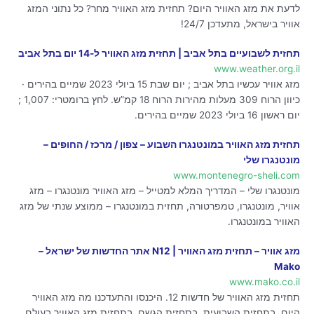
לדעת את מזג האוויר היום? תחזית מזג האוויר מחר? כל נתוני המזג
אוויר בישראל, מתעדכן 24/7!
תחזית לשבועיים בתל אביב | תחזית מזג האוויר ל-14 יום בתל אביב
www.weather.org.il
מזג אוויר עכשיו בתל אביב ; יום שבת 15 ביולי 2023 שמיים בהירים ·
כיוון הרוח 309 מעלות מהירות הרוח 18 קמ”ש. לחץ ברומטרי: 1,007 ;
יום ראשון 16 ביולי 2023 שמיים בהירים.
תחזית מזג האוויר במונטנגרו השבוע – צפון / מרכז / החופים –
מונטנגרו שלי
www.montenegro-sheli.com
מונטנגרו שלי – המדריך המלא למטייל – מזג האוויר מונטנגרו – מזג
אוויר, מונטנגרו, טמפרטורה, תחזית במונטנגרו – ממוצע שנתי של מזג
האוויר במונטנגרו.
מזג אוויר – תחזית מזג האוויר | N12 אתר החדשות של ישראל –
Mako
www.mako.co.il
תחזית מזג האוויר של חדשות 12. היכנסו והתעדכנו מה מזג האוויר
היום, בתחזית השבועית, בתחזית הגשם, בתחזית מזג האוויר בעולם