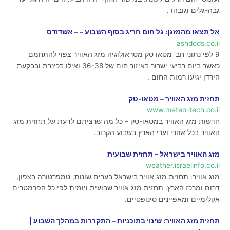
גבה-גלים וגובהו .
אל תצאו מהמזגן: גל חום חריג בסוף השבוע – – אשדודס
ashdods.co.il
9 לפי נתוני חב’ מטאו טק מטראולוגיה מזג האוויר צפוי להתחמם
כאשר ביום רביעי ישרור באיזור חום של 36-38 ואילו בכינרת ובבקעת
הירדן יגיעו רמות החום .
תחזית מזג האוויר – מטאו-טק
www.meteo-tech.co.il
חדשות מזג האוויר במטאו-טק – כל מה שרציתם לדעת על תחזית מזג
האוויר בכל אזורי וערי הארץ בשבוע הקרוב.
מזג האוויר בישראל – תחזית שבועית
weather.israelinfo.co.il
מזג אוויר: תחזית מזג אוויר בישראל בערים שונות, טמפרטורה בצפון,
דרום ומרכז הארץ. תחזית מזג אוויר שבועית ויומית לפי כל הפרמטרים
אקלימיים ומאפיינים סינופטיים.
תחזית מזג האוויר: שינוי בתוכניות – התקררות במהלך השבוע |