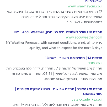
ישראל היום
www.israelhayom.co.il
17 תחזית מזג האוויר: שינוי בתוכניות – התקררות במהלך השבוע. מזג
האוויר היום יהיה מעונן חלקית עד בהיר ותחול ירידה ניכרת
בטמפרטורות • בשני יהיה .
תחזית מזג אוויר לשלושה ימים בניו יורק, NY – AccuWeather
www.accuweather.com
ניו יורק, NY Weather Forecast, with current conditions, wind, air
quality, and what to expect for the next 3 days.
חדשות 13 | תחזית מזג האוויר – רשת 13
13tv.co.il
תחזית מזג האוויר של חדשות 13. . התחזית: ירידה קלה בטמפרטורות,
מזג אוויר ממוצע לעונה · טל שמאי | 06:51. התחזית: טמפרטורות
ממוצעות לעונה – בהמשך השבוע יתחמם.
תחזית מזג האוויר | תחזית שבועית – פורטל עסקים מקומיים |
Adwrks 365
catalog.adwrks.co.il
תחזית מזג אוויר שבועית מורחבת ליום ולילה ברחבי הארץ! רוצים