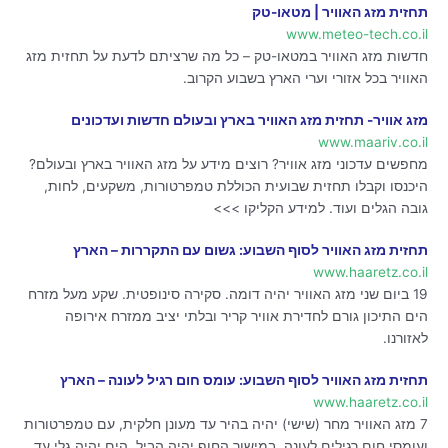
תחזית מזג האוויר | מטאו-טק
www.meteo-tech.co.il
חדשות מזג האוויר במטאו-טק – כל מה שרציתם לדעת על תחזית מזג
האוויר בכל אזורי וערי הארץ בשבוע הקרוב.
מזג אוויר- תחזית מזג האוויר בארץ ובעולם חדשות ועדכונים
www.maariv.co.il
מחפשים עדכוני מזג אוויר? רוצים מידע על מזג האוויר בארץ ובעולם?
היכנסו וקבלו תחזית שבועית הכוללת טמפרטורות, משקעים, לחות,
גובה הגלים ועוד. למידע הקליקו >>>
תחזית מזג האוויר לסוף השבוע: גשום עם התקררות – הארץ
www.haaretz.co.il
19 ביום שני מזג האוויר יהיה דומה. סקירה סינופטית. שקע מעל מזרח
הים התיכון גורם לחדירת אוויר קריר ובלתי יציב ממזרח אירופה
לאזורנו.
תחזית מזג האוויר לסוף השבוע: עומס חום רגיל לעונה – הארץ
www.haaretz.co.il
7 מזג האוויר מחר (שישי) יהיה בהיר עד מעונן חלקית, עם טמפרטורות
ועומסי חום רגילים לעונה. במישור החוף יהיה הביל. הים יהיה גלי עד