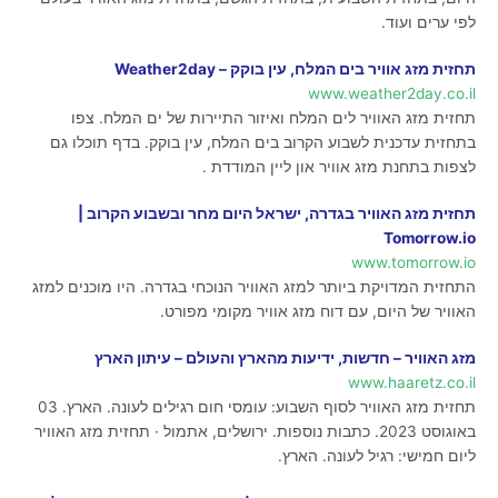
לפי ערים ועוד.
תחזית מזג אוויר בים המלח, עין בוקק – Weather2day
www.weather2day.co.il
תחזית מזג האוויר לים המלח ואיזור התיירות של ים המלח. צפו
בתחזית עדכנית לשבוע הקרוב בים המלח, עין בוקק. בדף תוכלו גם
לצפות בתחנת מזג אוויר און ליין המודדת .
תחזית מזג האוויר בגדרה, ישראל היום מחר ובשבוע הקרוב |
Tomorrow.io
www.tomorrow.io
התחזית המדויקת ביותר למזג האוויר הנוכחי בגדרה. היו מוכנים למזג
האוויר של היום, עם דוח מזג אוויר מקומי מפורט.
מזג האוויר – חדשות, ידיעות מהארץ והעולם – עיתון הארץ
www.haaretz.co.il
תחזית מזג האוויר לסוף השבוע: עומסי חום רגילים לעונה. הארץ. 03
באוגוסט 2023. כתבות נוספות. ירושלים, אתמול · תחזית מזג האוויר
ליום חמישי: רגיל לעונה. הארץ.