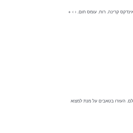
ר. טמפרטורה. גשם. לחות יחסית. אינדקס קרינה. רוח. עומס חום. ‹ › +
ולם. העזרו בטאבים על מנת למצוא