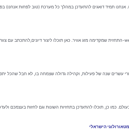
אנחנו תמיד דואגים להתעדכן במהלך כל מערכת (טוב לפחות אנחנו) בפורום
ברוכים הבאים לפורום מזג האוויר של האתר weather now-התחזית שמקדימה מזג אוויר. כאן תוכלו ליצור די
 אחרי עשרים שנה של פעילות, וקהילה גדולה שצמחה בו, לא חבל שהכל יתפ
ובעולם. כמו כן, תוכלו להתעדכן בתחזיות השונות וגם לחזות בעצמכם ולעדכ