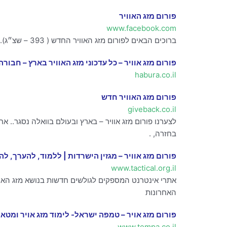
פורום מזג האוויר
www.facebook.com
ברוכים הבאים לפורום מזג האוויר החדש ( 393 – שצ״ג)‎. החדש ( 393 – שצ״ג)‎.
פורום מזג אוויר – כל עדכוני מזג האוויר בארץ – חבו
habura.co.il
פורום מזג האוויר חדש
giveback.co.il
לצערנו פורום מזג אוויר – בארץ ובעולם בוואלה נסגר..
בחזרה, .
פורום מזג אוויר – מגזין הישרדות | ללמוד, להערך, לה
www.tactical.org.il
אתרי אינטרנט המספקים לגולשים חדשות בנושא מזג האוויר
האחרונות
פורום מזג אויר – טמפה ישראל- לימוד מזג אויר ומטאו
www.tempa.co.il