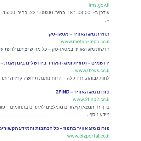
ims.gov.il
−.
תחזית מזג האוויר – מטאו-טק
www.meteo-tech.co.il
חדשות מזג האוויר במטאו-טק – כל מה שרציתם לדעת על ת
ירושמים – תחזית ומזג-האוויר בירושלים בזמן אמת – 
www.02ws.co.il
לחות גבוהה, רוח קלה – הרוח נותנת תחושה קרירה יותר ›› · Google play App · App Store App. לאתר הכללי ››.
פורום מזג האוויר – 2FIND
www.2find2.co.il
בדף זה תמצאו קישורים מומלצים לאתרים בתחומים – פורום
מידע נוסף .
פורום מזג אוויר בתפוז – כל הכתבות והמידע הקשורים
www.bizportal.co.il