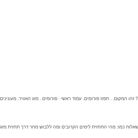
הו המקום. . תפוז פורומים. עמוד ראשי · פורומים . מזג האוויר. מעוניני
אלות כמו: מהי התחזית לימים הקרובים ומה ללבוש מחר דרך תחזית מזג 