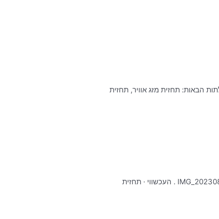
ות הבאות: תחזית מזג אוויר, תחזית
מזג האוויר העכשווי · תחזית החזאי עידו כהן · לפני יום. 329 נושאים. 3.3k פוסטים. גשם עד בלי די לפני יום. IMG_20230802_194150_719.jpg . העכשווי · תחזית