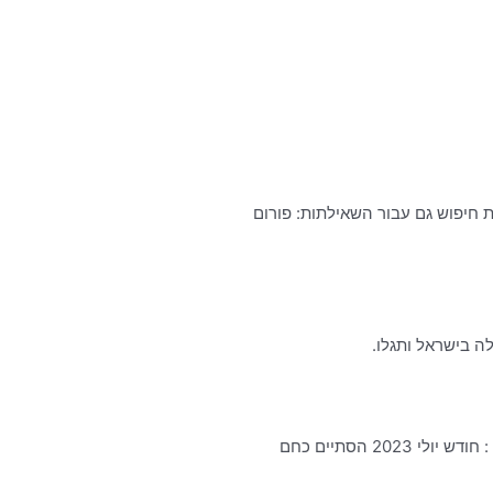
ות חיפוש גם עבור השאילתות: פורום
ה בישראל ותגלו.
פורום תחזית מזג האוויר . סיכום חודש יולי 2023 –ע”פ רהאנליזות NCEP – קווי אורך ורוחב : 35 – 32.5 – (צפון הארץ). סיכום קצר : חודש יולי 2023 הסתיים כחם