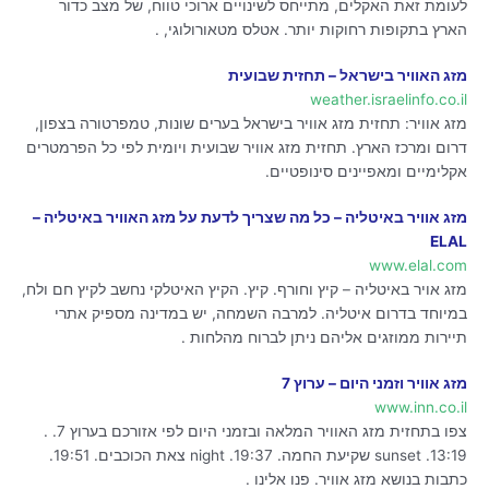
לעומת זאת האקלים, מתייחס לשינויים ארוכי טווח, של מצב כדור
הארץ בתקופות רחוקות יותר. אטלס מטאורולוגי, .
מזג האוויר בישראל – תחזית שבועית
weather.israelinfo.co.il
מזג אוויר: תחזית מזג אוויר בישראל בערים שונות, טמפרטורה בצפון,
דרום ומרכז הארץ. תחזית מזג אוויר שבועית ויומית לפי כל הפרמטרים
אקלימיים ומאפיינים סינופטיים.
מזג אוויר באיטליה – כל מה שצריך לדעת על מזג האוויר באיטליה –
ELAL
www.elal.com
מזג אויר באיטליה – קיץ וחורף. קיץ. הקיץ האיטלקי נחשב לקיץ חם ולח,
במיוחד בדרום איטליה. למרבה השמחה, יש במדינה מספיק אתרי
תיירות ממוזגים אליהם ניתן לברוח מהלחות .
מזג אוויר וזמני היום – ערוץ 7
www.inn.co.il
צפו בתחזית מזג האוויר המלאה ובזמני היום לפי אזורכם בערוץ 7. .
13:19. sunset שקיעת החמה. 19:37. night צאת הכוכבים. 19:51.
כתבות בנושא מזג אוויר. פנו אלינו .