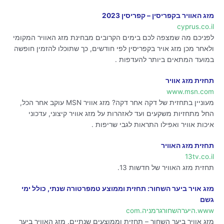
מזג האוויר בקפריסין – קפריסין 2023
cyprus.co.il
לפניכם מה שמצפה לכם בימים הקרובים מבחינת מזג האוויר המקומי
ולאחר מכן מזג אויר בקפריסין לפי חודשים, כך שתוכלו להזמין חופשה
במועד המתאים ביותר להעדפות .
תחזית מזג אוויר
www.msn.com
מעוניין בתחזית של דקה אחר דקה? מזג אוויר MSN עוקב אחר הכל,
החל מתחזיות משקעים ועד לאזהרות על מזג אוויר קיצוני, עדכוני
איכות אוויר ואפילו התראות לגבי שריפות .
תחזית מזג האוויר
13tv.co.il
תחזית מזג האוויר של חדשות 13.
מזג אויר ביער השחור: תחזית וממוצע טמפרטורה שנתי, כולל ימי
גשם
www.היערהשחורגרמניה.com
מזג אוויר ביער השחור – תחזית וממוצעים שנתיים. מזג האוויר ביער