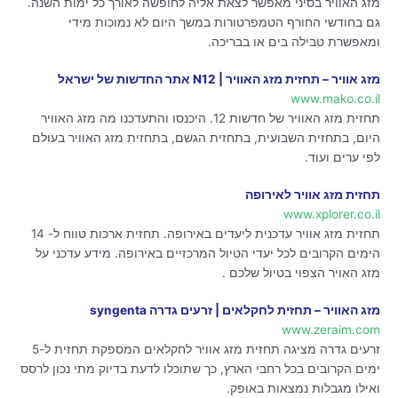
מזג האוויר בסיני מאפשר לצאת אליה לחופשה לאורך כל ימות השנה.
גם בחודשי החורף הטמפרטורות במשך היום לא נמוכות מידי
ומאפשרת טבילה בים או בבריכה.
מזג אוויר – תחזית מזג האוויר | N12 אתר החדשות של ישראל
www.mako.co.il
תחזית מזג האוויר של חדשות 12. היכנסו והתעדכנו מה מזג האוויר
היום, בתחזית השבועית, בתחזית הגשם, בתחזית מזג האוויר בעולם
לפי ערים ועוד.
תחזית מזג אוויר לאירופה
www.xplorer.co.il
תחזית מזג אוויר עדכנית ליעדים באירופה. תחזית ארכות טווח ל- 14
הימים הקרובים לכל יעדי הטיול המרכזיים באירופה. מידע עדכני על
מזג האויר הצפוי בטיול שלכם .
מזג האוויר – תחזית לחקלאים | זרעים גדרה syngenta
www.zeraim.com
זרעים גדרה מציגה תחזית מזג אוויר לחקלאים המספקת תחזית ל-5
ימים הקרובים בכל רחבי הארץ, כך שתוכלו לדעת בדיוק מתי נכון לרסס
ואילו מגבלות נמצאות באופק.